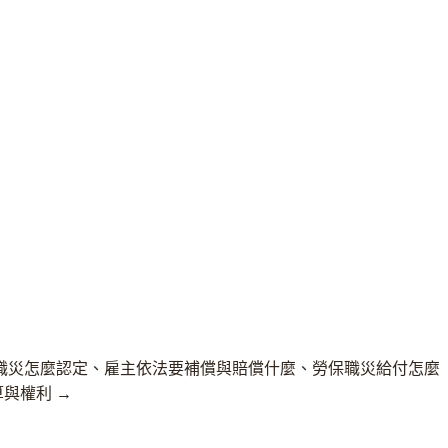
職災怎麼認定、雇主依法要補償與賠償什麼、勞保職災給付怎麼
與權利 →