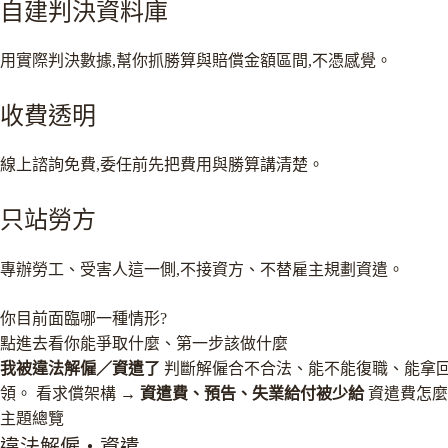
自建判決資料庫
用實際判決數據,幫你抓勝算與賠償金額區間,不憑感覺。
收費透明
線上諮詢免費,委任前先把費用與勝算講清楚。
只站勞方
專辦勞工、受害人這一側,不接資方、不替雇主規劃資遣。
你目前面臨哪一種情形?
點進去看你能爭取什麼、第一步該做什麼
我被違法解僱／資遣了
判斷解僱合不合法、能不能復職、能拿
領。
看求償架構 →
資遣費、預告、失業給付被少給
資遣費怎麼
主題總覽
違法解僱・資遣