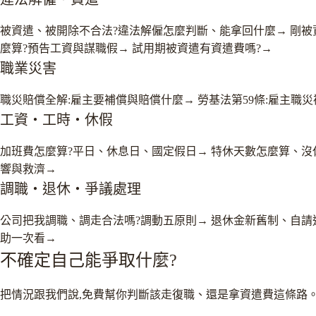
被資遣、被開除不合法?違法解僱怎麼判斷、能拿回什麼
→
剛被
麼算?預告工資與謀職假
→
試用期被資遣有資遣費嗎?
→
職業災害
職災賠償全解:雇主要補償與賠償什麼
→
勞基法第59條:雇主職
工資・工時・休假
加班費怎麼算?平日、休息日、國定假日
→
特休天數怎麼算、沒
響與救濟
→
調職・退休・爭議處理
公司把我調職、調走合法嗎?調動五原則
→
退休金新舊制、自請
助一次看
→
不確定自己能爭取什麼?
把情況跟我們說,免費幫你判斷該走復職、還是拿資遣費這條路