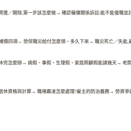
資遣／開除,第一步該怎麼做
→
確認僱傭關係訴訟:能不能復職並
災補償四項
→
勞保職災給付怎麼領、多久下來
→
職災死亡／失能,
休完怎麼辦
→
病假、事假、生理假、家庭照顧假能請幾天
→
老
退休資格與計算
→
職場霸凌怎麼處理?雇主的防治義務
→
勞資爭
。