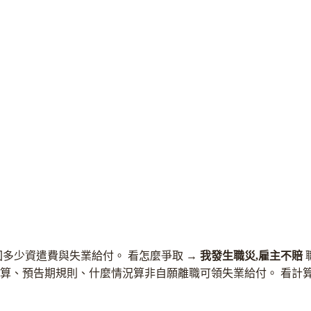
回多少資遣費與失業給付。
看怎麼爭取 →
我發生職災,雇主不賠
算、預告期規則、什麼情況算非自願離職可領失業給付。
看計算