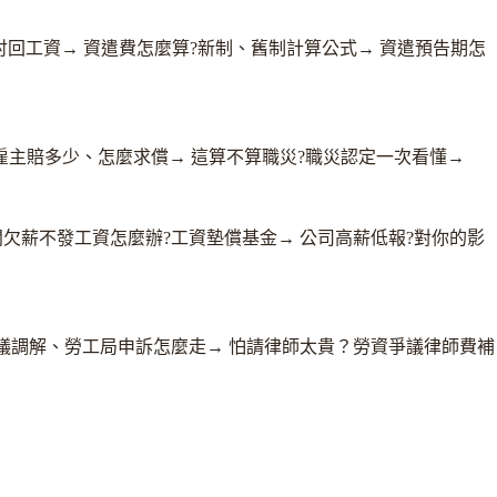
討回工資
→
資遣費怎麼算?新制、舊制計算公式
→
資遣預告期怎
雇主賠多少、怎麼求償
→
這算不算職災?職災認定一次看懂
→
闆欠薪不發工資怎麼辦?工資墊償基金
→
公司高薪低報?對你的影
議調解、勞工局申訴怎麼走
→
怕請律師太貴？勞資爭議律師費補