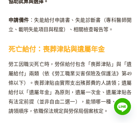
協助試算與選擇。
申請備件
：失能給付申請書、失能診斷書（專科醫師開
立、載明失能項目與程度）、相關檢查報告等。
死亡給付：喪葬津貼與遺屬年金
勞工因職災死亡時，勞保給付包含「喪葬津貼」與「遺
屬給付」兩類（依《勞工職業災害保險及保護法》第49
條以下）。喪葬津貼由實際支出殯葬費的人請領；遺屬
給付以「遺屬年金」為原則，遺屬一次金、遺屬津貼各
有法定前提（並非自由二選一），能領哪一種、金額、
請領順序，依職保法規定與勞保局個案核定。
由於遺屬給付的資格、順序與金額計算較複雜，且職災
死亡通常還牽涉雇主的職業災害補償與民事賠償，
建議