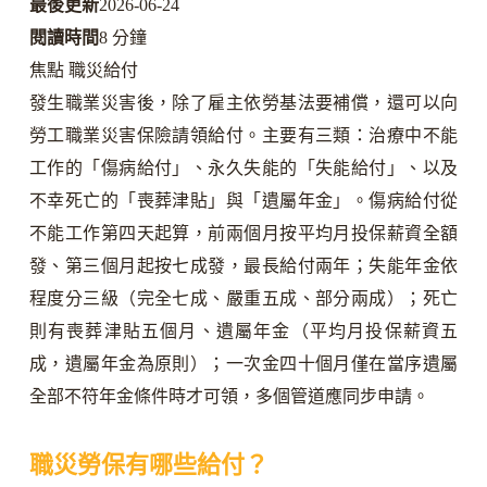
最後更新
2026-06-24
閱讀時間
8 分鐘
焦點 職災給付
發生職業災害後，除了雇主依勞基法要補償，還可以向
勞工職業災害保險請領給付。主要有三類：治療中不能
工作的「傷病給付」、永久失能的「失能給付」、以及
不幸死亡的「喪葬津貼」與「遺屬年金」。傷病給付從
不能工作第四天起算，前兩個月按平均月投保薪資全額
發、第三個月起按七成發，最長給付兩年；失能年金依
程度分三級（完全七成、嚴重五成、部分兩成）；死亡
則有喪葬津貼五個月、遺屬年金（平均月投保薪資五
成，遺屬年金為原則）；一次金四十個月僅在當序遺屬
全部不符年金條件時才可領，多個管道應同步申請。
職災勞保有哪些給付？