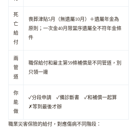
死
喪葬津貼5月（無遺屬10月）＋遺屬年金為
亡
原則；一次金40月限當序遺屬全不符年金條
給
件
付
兩
職保給付和雇主第59條補償是不同管道，別
管
只領一邊
道
你
✓
分段申請
✓
備診斷書
✓
和補償一起算
能
✗
等到最後才辦
做
職業災害保險的給付，對應傷病不同階段：