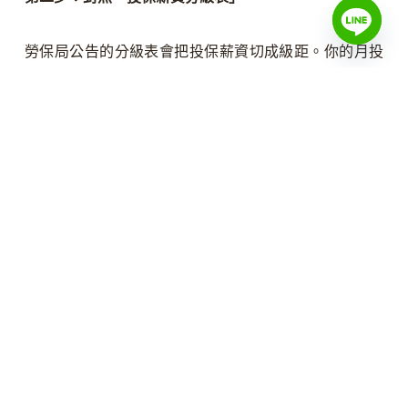
勞保局公告的分級表會把投保薪資切成級距。你的月投
保薪資應落在「不低於你實際月薪」的最接近那個級
距。
例如你實際月薪38,200元，對照分級表，正確級距應該
是38,200元（或最接近且不低於38,200元的級距）；如果
公司幫你投的是36,300元那個級距，就是被壓低了。
第三步：確認「實際月薪」的定義
用來比對的「實際月薪」，指的是你每個月固定領到的
薪酬總額，包含本薪、固定津貼、每月固定發放的全勤
獎金等。如果有明顯的固定薪資被刻意拆分成「其他名
目」以規避投保，也算在內。純粹一次性的獎金（年