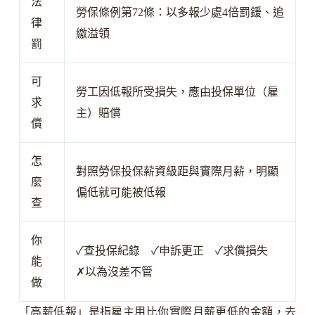
法
勞保條例第72條：以多報少處4倍罰鍰、追
律
繳溢領
罰
可
勞工因低報所受損失，應由投保單位（雇
求
主）賠償
償
怎
對照勞保投保薪資級距與實際月薪，明顯
麼
偏低就可能被低報
查
你
✓
查投保紀錄
✓
申訴更正
✓
求償損失
能
✗
以為沒差不管
做
「高薪低報」是指雇主用比你實際月薪更低的金額，去