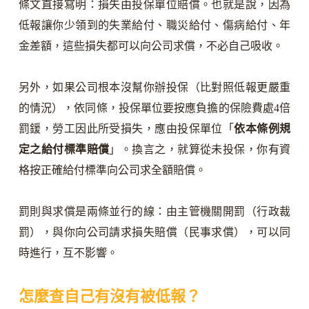
條文直接寫明：損失由投保單位賠償。也就是說，因為
低報讓你少領到的失業給付、職災給付、傷病給付、年
金差額，這些損失都可以向公司求償，不必自己吸收。
另外，如果公司根本沒幫你辦投保（比對照低報更嚴重
的情況），依同條，投保單位要按應負擔的保險費處4倍
罰鍰，勞工因此所受損失，應由投保單位「
依本條例規
定之給付標準賠償
」。換言之，就算從未投保，你有資
格按正確給付標準向公司求全額賠償。
罰則與求償是兩條並行的線：由主管機關開罰（行政裁
罰），與你向公司請求損失賠償（民事求償），可以同
時進行，互不影響。
怎麼查自己有沒有被低報？