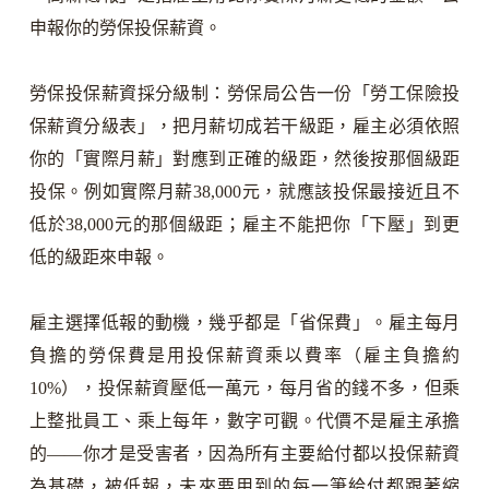
申報你的勞保投保薪資。
勞保投保薪資採分級制：勞保局公告一份「勞工保險投
保薪資分級表」，把月薪切成若干級距，雇主必須依照
你的「實際月薪」對應到正確的級距，然後按那個級距
投保。例如實際月薪38,000元，就應該投保最接近且不
低於38,000元的那個級距；雇主不能把你「下壓」到更
低的級距來申報。
雇主選擇低報的動機，幾乎都是「省保費」。雇主每月
負擔的勞保費是用投保薪資乘以費率（雇主負擔約
10%），投保薪資壓低一萬元，每月省的錢不多，但乘
上整批員工、乘上每年，數字可觀。代價不是雇主承擔
的——你才是受害者，因為所有主要給付都以投保薪資
為基礎，被低報，未來要用到的每一筆給付都跟著縮