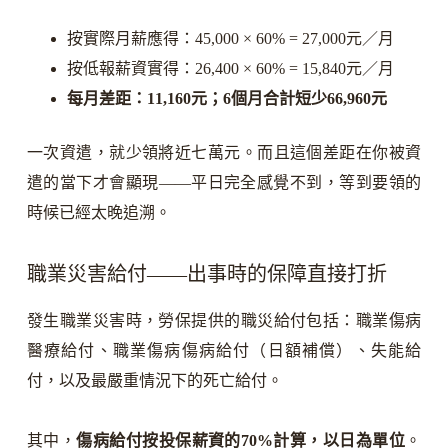
按實際月薪應得：45,000 × 60% = 27,000元／月
按低報薪資實得：26,400 × 60% = 15,840元／月
每月差距：11,160元；6個月合計短少66,960元
一次資遣，就少領將近七萬元。而且這個差距在你被資
遣的當下才會顯現——平日完全感覺不到，等到要領的
時候已經太晚追溯。
職業災害給付——出事時的保障直接打折
發生職業災害時，勞保提供的職災給付包括：職業傷病
醫療給付、職業傷病傷病給付（日額補償）、失能給
付，以及最嚴重情況下的死亡給付。
其中，
傷病給付按投保薪資的70%計算，以日為單位
。