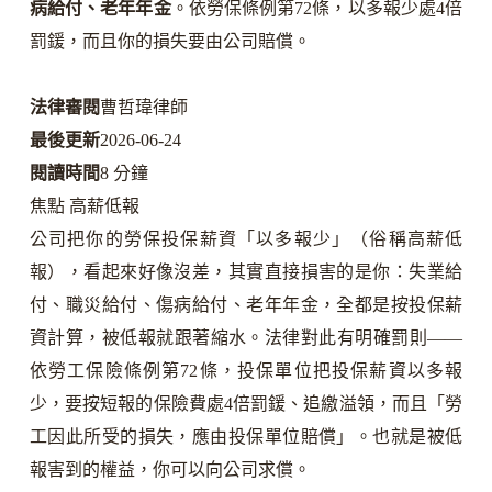
病給付、老年年金
。依勞保條例第72條，以多報少處4倍
罰鍰，而且你的損失要由公司賠償。
法律審閱
曹哲瑋律師
最後更新
2026-06-24
閱讀時間
8 分鐘
焦點 高薪低報
公司把你的勞保投保薪資「以多報少」（俗稱高薪低
報），看起來好像沒差，其實直接損害的是你：失業給
付、職災給付、傷病給付、老年年金，全都是按投保薪
資計算，被低報就跟著縮水。法律對此有明確罰則——
依勞工保險條例第72條，投保單位把投保薪資以多報
少，要按短報的保險費處4倍罰鍰、追繳溢領，而且「勞
工因此所受的損失，應由投保單位賠償」。也就是被低
報害到的權益，你可以向公司求償。