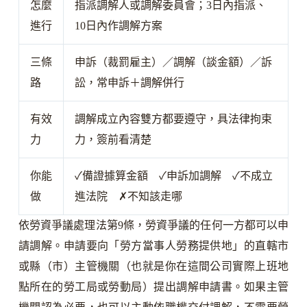
怎麼
指派調解人或調解委員會；3日內指派、
進行
10日內作調解方案
三條
申訴（裁罰雇主）／調解（談金額）／訴
路
訟，常申訴＋調解併行
有效
調解成立內容雙方都要遵守，具法律拘束
力
力，簽前看清楚
你能
✓
備證據算金額
✓
申訴加調解
✓
不成立
做
進法院
✗
不知該走哪
依勞資爭議處理法第9條，勞資爭議的任何一方都可以申
請調解。申請要向「勞方當事人勞務提供地」的直轄市
或縣（市）主管機關（也就是你在這間公司實際上班地
點所在的勞工局或勞動局）提出調解申請書。如果主管