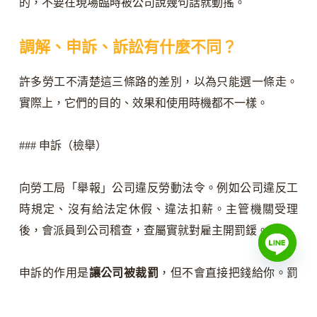
的，不要在現場臨時被公司說幾句話就動搖。
調解、申訴、訴訟有什麼不同？
許多勞工不清楚這三條路的差別，以為只能選一條走。
實際上，它們的目的、效果和使用時機都不一樣。
### 申訴（檢舉）
向勞工局「舉報」公司違反勞動法令。例如公司違反工
時規定、沒有給法定休假、違法扣薪。主管機關受理
後，會派員到公司稽查，查屬實就對雇主開罰鍰。
申訴的作用是
讓公司被裁罰
，但不會直接把錢給你。罰
鍰進入政府口袋，不是你的。但它有間接壓力效果：公
司被裁罰記錄在案、被勞動稽查，對後續調解或訴訟有