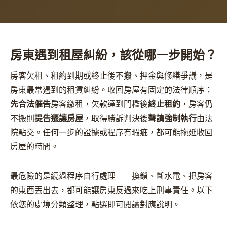
房東遇到租屋糾紛，該從哪一步開始？
房客欠租、租約到期或終止後不搬、押金與修繕爭議，是
房東最常遇到的租賃糾紛。收回房屋有固定的法律順序：
先合法催告
房客繳租，欠款達到門檻後
終止租約
，房客仍
不搬則
提告遷讓房屋
，取得勝訴判決後
聲請強制執行
由法
院點交。任何一步的證據或程序有瑕疵，都可能拖延收回
房屋的時間。
最危險的是繞過程序自行處理——換鎖、斷水電、把房客
的東西丟出去，都可能讓房東反過來吃上刑事責任。以下
依您的處境分類整理，點選即可閱讀對應說明。