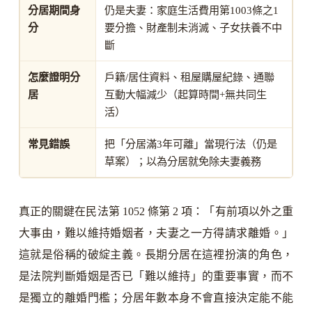
分居期間身
仍是夫妻：家庭生活費用第1003條之1
分
要分擔、財產制未消滅、子女扶養不中
斷
怎麼證明分
戶籍/居住資料、租屋購屋紀錄、通聯
居
互動大幅減少（起算時間+無共同生
活）
常見錯誤
把「分居滿3年可離」當現行法（仍是
草案）；以為分居就免除夫妻義務
真正的關鍵在民法第 1052 條第 2 項：「有前項以外之重
大事由，難以維持婚姻者，夫妻之一方得請求離婚。」
這就是俗稱的破綻主義。長期分居在這裡扮演的角色，
是法院判斷婚姻是否已「難以維持」的重要事實，而不
是獨立的離婚門檻；分居年數本身不會直接決定能不能