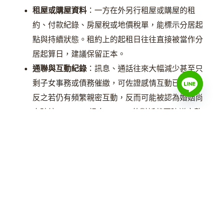
租屋或購屋資料
：一方在外另行租屋或購屋的租
約、付款紀錄、房屋稅或地價稅單，能標示分居起
點與持續狀態。租約上的起租日往往直接被當作分
居起算日，建議保留正本。
通聯與互動紀錄
：訊息、通話往來大幅減少甚至只
剩子女事務或債務催繳，可佐證感情互動已停止；
反之若仍有頻繁親密互動，反而可能被認為婚姻尚
未破綻。LINE、訊息、Email 的對話截圖建議完整
保留，包含對話的起訖日期。
通勤與外出紀錄
：信用卡帳單、悠遊卡紀錄、電子
發票、外送地址，能顯示生活圈與居住地確實分
離。
親友、鄰居、同事證人
：知道分居事實的第三人，
例如協助搬家的朋友、鄰居、共同朋友、雙方父母
或手足，可以在訴訟中作證。
證人最有說服力的不