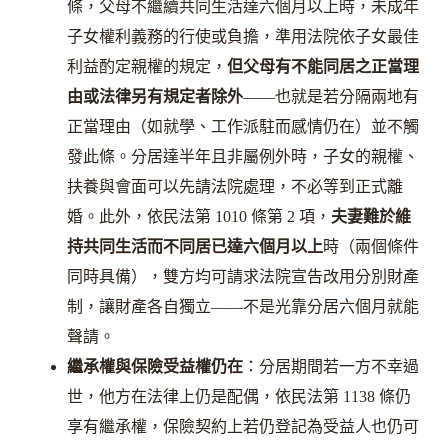
條，父母不繼續共同生活達六個月以上時，未成年
子女權利義務的行使或負擔，準用法院依子女最佳
利益酌定親權的規定，
但父母有不能同居之正當理
由或法律另有規定者除外
——也就是若分隔兩地有
正當理由（如就學、工作派駐而感情仍在）並不觸
發此條。分居達半年且非屬例外時，子女的親權、
扶養與會面可以先請法院處理，不必等到正式離
婚。此外，依民法第 1010 條第 2 項，
夫妻難於維
持共同生活而不同居已達六個月以上
時（兩個條件
同時具備），雙方均可請求法院宣告改用分別財產
制，讓財產各自獨立——不是光靠分居六個月就能
聲請。
繼承權與保險受益權仍在
：分居期間若一方不幸過
世，他方在法律上仍是配偶，依民法第 1138 條仍
享有繼承權，保險契約上若仍登記為受益人也仍可