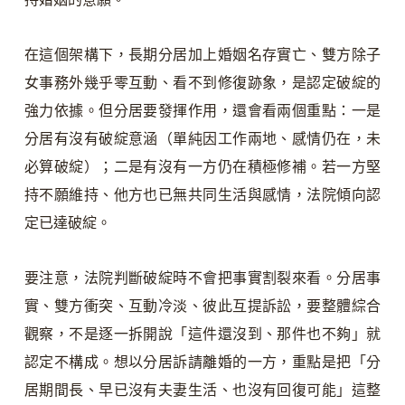
在這個架構下，長期分居加上婚姻名存實亡、雙方除子
女事務外幾乎零互動、看不到修復跡象，是認定破綻的
強力依據。但分居要發揮作用，還會看兩個重點：一是
分居有沒有破綻意涵（單純因工作兩地、感情仍在，未
必算破綻）；二是有沒有一方仍在積極修補。若一方堅
持不願維持、他方也已無共同生活與感情，法院傾向認
定已達破綻。
要注意，法院判斷破綻時不會把事實割裂來看。分居事
實、雙方衝突、互動冷淡、彼此互提訴訟，要整體綜合
觀察，不是逐一拆開說「這件還沒到、那件也不夠」就
認定不構成。想以分居訴請離婚的一方，重點是把「分
居期間長、早已沒有夫妻生活、也沒有回復可能」這整