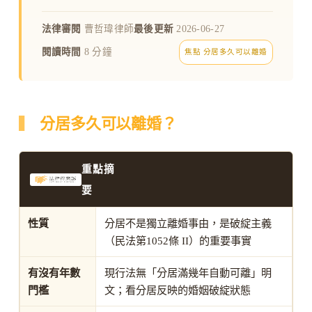
法律審閱
曹哲瑋律師
最後更新
2026-06-27
閱讀時間
8 分鐘
焦點 分居多久可以離婚
分居多久可以離婚？
重點摘
要
性質
分居不是獨立離婚事由，是破綻主義
（民法第1052條 II）的重要事實
有沒有年數
現行法無「分居滿幾年自動可離」明
門檻
文；看分居反映的婚姻破綻狀態