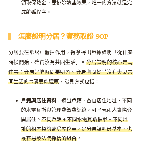
領取保險金。要排除這些效果，唯一的方法就是完
成離婚程序。
怎麼證明分居？實務取證 SOP
分居要在訴訟中發揮作用，得拿得出證據證明「從什麼
時候開始、確實沒有共同生活」。
分居證明的核心是兩
件事：分居起算時間要明確、分居期間幾乎沒有夫妻共
同生活的事實要能還原
，常見方式包括：
戶籍與居住資料
：遷出戶籍、各自居住地址、不同
的水電瓦斯與管理費繳費紀錄，可呈現兩人實際分
開居住。
不同戶籍 + 不同水電瓦斯帳單 + 不同地
址的租屋契約或房屋稅單，是分居證明最基本、也
最容易被法院採信的組合
。