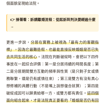
個面貌呈現給法院。
👉 接著看：
訴請離婚流程：從起訴到判決要經過什麼
→
更進一步說，
分居在實務上被視為「最有力的客觀指
標」，因為它最難造假、也最能直接反映婚姻是否已失
去共同生活的核心
。法院在判斷破綻時，會把以下四件
事放在一起綜合評價：第一是分居持續的時間長度；第
二是分居期間雙方互動的頻率與性質（是只剩子女或債
務聯繫，還是仍有感情往來）；第三是雙方有沒有真心
想修補的具體行動（不是嘴上說想復合就算）；第四是
破綻成因可以歸責給哪一方、或雙方都有責任。
這四個
面向組合起來，才是法院真正要看的「婚姻是否仍有回