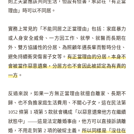
則上夫妻應該共同生活，但設有但書，承認在「有正當
理由」時可以不同居。
實務上常見的「不能同居之正當理由」包括：家庭暴力
或人身安全威脅、一方因工作、就學、就醫而長期在
外、雙方協議性的分居、為照顧年邁長輩而暫時分住、
避免持續衝突傷害子女等。
有正當理由的分居，本身不
會被當作惡意遺棄，分居方也不會因此被認定為有責的
一方
。
反過來說，如果一方無正當理由就擅自離家、長期不
歸、也不負擔家庭生活費用、不關心子女，這在民法第
1052 條第 1 項第 5 款就會構成「以惡意遺棄他方在繼續
狀態中」——這是法定離婚事由，他方可以直接訴請離
婚，不用走到第 2 項的破綻主義。
所以同樣是「沒住在