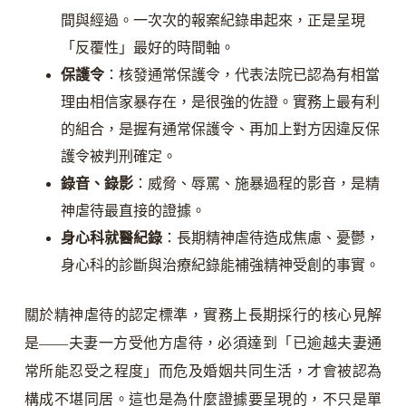
間與經過。一次次的報案紀錄串起來，正是呈現
「反覆性」最好的時間軸。
保護令
：核發通常保護令，代表法院已認為有相當
理由相信家暴存在，是很強的佐證。實務上最有利
的組合，是握有通常保護令、再加上對方因違反保
護令被判刑確定。
錄音、錄影
：威脅、辱罵、施暴過程的影音，是精
神虐待最直接的證據。
身心科就醫紀錄
：長期精神虐待造成焦慮、憂鬱，
身心科的診斷與治療紀錄能補強精神受創的事實。
關於精神虐待的認定標準，實務上長期採行的核心見解
是——夫妻一方受他方虐待，必須達到「已逾越夫妻通
常所能忍受之程度」而危及婚姻共同生活，才會被認為
構成不堪同居。這也是為什麼證據要呈現的，不只是單