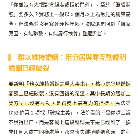
「你並沒有先把對方趕走或拒於門外」。至於「繼續狀
態」要多久？實務上一般以 6 個月以上為常見的觀察基
準，但法條並沒有寫死硬性年限，法院還是回到「離家
原因、有無聯繫、有無履行扶養」整體判斷。
難以維持婚姻：用分居與零互動證明
婚姻已經破裂
要證明「難以維持婚姻之重大事由」，核心是呈現婚姻
客觀上已經破裂、沒有回復的希望，其中長期分居加上
雙方早已沒有互動，是實務上最有力的指標。
民法第
1052 條第 2 項採「破綻主義」，法院看的不是你嘴上說
不說得出口，而是客觀上這段婚姻是不是已經到了「換
成任何人處在同樣處境，都會喪失維持婚姻意願」的程