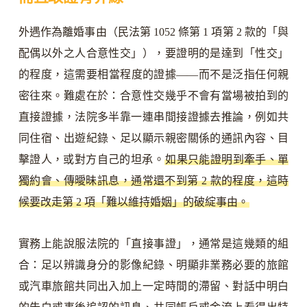
外遇作為離婚事由（民法第 1052 條第 1 項第 2 款的「與
配偶以外之人合意性交」），要證明的是達到「性交」
的程度，這需要相當程度的證據——而不是泛指任何親
密往來。難處在於：合意性交幾乎不會有當場被拍到的
直接證據，法院多半靠一連串間接證據去推論，例如共
同住宿、出遊紀錄、足以顯示親密關係的通訊內容、目
擊證人，或對方自己的坦承。
如果只能證明到牽手、單
獨約會、傳曖昧訊息，通常還不到第 2 款的程度，這時
候要改走第 2 項「難以維持婚姻」的破綻事由。
實務上能說服法院的「直接事證」，通常是這幾類的組
合：足以辨識身分的影像紀錄、明顯非業務必要的旅館
或汽車旅館共同出入加上一定時間的滯留、對話中明白