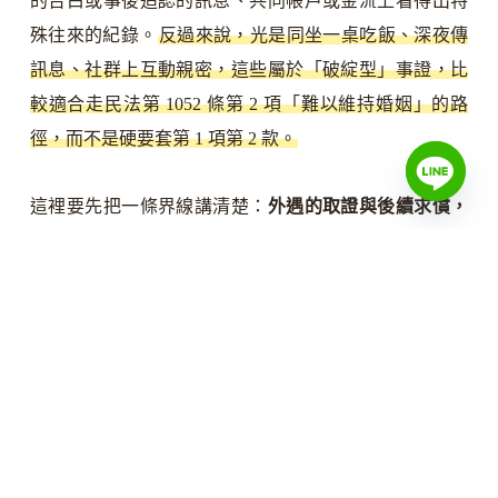
的告白或事後追認的訊息、共同帳戶或金流上看得出特
殊往來的紀錄。
反過來說，光是同坐一桌吃飯、深夜傳
訊息、社群上互動親密，這些屬於「破綻型」事證，比
較適合走民法第 1052 條第 2 項「難以維持婚姻」的路
徑，而不是硬要套第 1 項第 2 款。
這裡要先把一條界線講清楚：
外遇的取證與後續求償，
牽涉到侵害配偶權，是另一條路。
抓姦怎麼進行、能不
能委託徵信、跟監蒐證的細節，因為直接關係到向配偶
或第三者請求賠償，整理在配偶權那一面，這裡只點到
為止。
要特別注意的是，蒐證不能用非法手段——偷裝
設備竊錄他人私下對話、入侵對方隱私去取得的資料，
證據能力本身就有疑慮，弄不好不但證據不被採用，自
己反而惹上民事或刑事責任。
徵信社蒐證也有合法邊
界：不得侵入他人住宅、不得跟監過度造成騷擾、不得