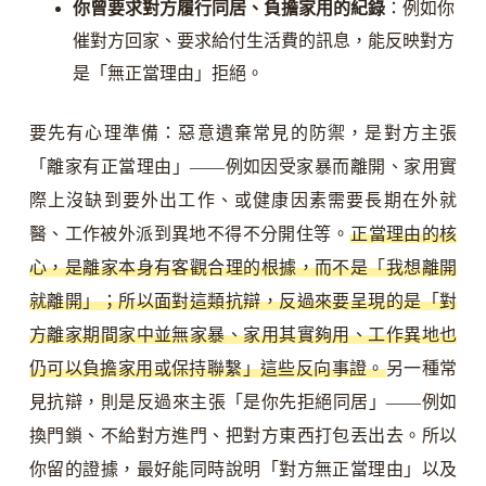
你曾要求對方履行同居、負擔家用的紀錄
：例如你
催對方回家、要求給付生活費的訊息，能反映對方
是「無正當理由」拒絕。
要先有心理準備：惡意遺棄常見的防禦，是對方主張
「離家有正當理由」——例如因受家暴而離開、家用實
際上沒缺到要外出工作、或健康因素需要長期在外就
醫、工作被外派到異地不得不分開住等。
正當理由的核
心，是離家本身有客觀合理的根據，而不是「我想離開
就離開」；所以面對這類抗辯，反過來要呈現的是「對
方離家期間家中並無家暴、家用其實夠用、工作異地也
仍可以負擔家用或保持聯繫」這些反向事證。
另一種常
見抗辯，則是反過來主張「是你先拒絕同居」——例如
換門鎖、不給對方進門、把對方東西打包丟出去。所以
你留的證據，最好能同時說明「對方無正當理由」以及