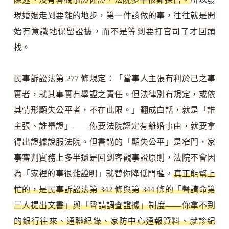
現婚姻走到要離的地步，第一件該做的事，往往就是開
始有意識地保留證據，而不是等到要打官司了才回頭
找。
民事訴訟法第 277 條規定：「當事人主張有利於己之事
實者，就其事實有舉證之責任。但法律別有規定，或依
其情形顯失公平者，不在此限。」翻成白話，就是「誰
主張、誰舉證」——你要法院認定有離婚事由，就要拿
得出證據說服法院。但書講的「顯失公平」是窄門，家
事審判實務上多半還是回到客觀事證原則，法院不會因
為「家裡的事很難證明」就替你降低門檻。
真正能幫上
忙的，是民事訴訟法第 342 條與第 344 條的「聲請命第
三人提出文書」與「聲請調查證據」制度——你拿不到
的銀行往來、通聯紀錄、家防中心通報資料、就診紀