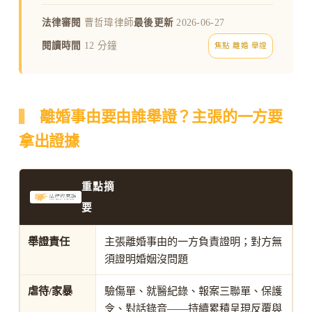
法律審閱
曹哲瑋律師
最後更新
2026-06-27
閱讀時間
12 分鐘
焦點 離婚 舉證
離婚事由要由誰舉證？主張的一方要
拿出證據
重點摘
要
舉證責任
主張離婚事由的一方負責證明；對方無
須證明婚姻沒問題
虐待/家暴
驗傷單、就醫紀錄、報案三聯單、保護
令、對話錄音——持續累積呈現反覆與