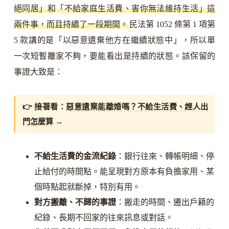
絕同居」和「不給家庭生活費、害你無法維持生活」這
兩件事，而且持續了一段期間。
民法第 1052 條第 1 項第
5 款講的是「以惡意遺棄他方在繼續狀態中」，所以單
一次短暫離家不夠，要能看出是持續的狀態。該保留的
事證大致是：
👉 接著看：
惡意遺棄能離婚嗎？不給生活費、趕人出
門怎麼算
→
不給生活費的金流紀錄
：銀行往來、轉帳明細、停
止給付的時間點。能呈現對方原本有負擔家用、某
個時點起就斷掉，特別有用。
對方搬離、不歸的事證
：搬走的時間、遷出戶籍的
紀錄、長期不回家的往來訊息或對話。