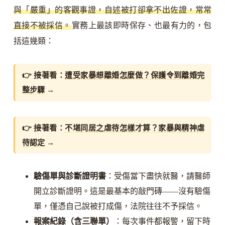
與「嚴重」的客觀事證，自述被打卻拿不出佐證，常常
直接不被採信。
實務上最該即時保存、也最有力的，包
括這幾類：
👉 接著看：
遭受家暴想離婚怎麼做？保護令到離婚完
整步驟
→
👉 接著看：
不堪同居之虐待怎樣才算？家暴與精神虐
待認定
→
驗傷單與診斷證明書
：受傷當下盡快就醫，請醫師
開立診斷證明。這是最基本的敲門磚——沒有驗傷
單，僅憑自己說被打成傷，法院往往不予採信。
報案紀錄（含三聯單）
：每次事件都報警，留下時