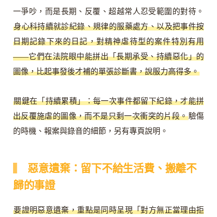
一爭吵，而是長期、反覆、超越常人忍受範圍的對待。
身心科持續就診紀錄、規律的服藥處方、以及把事件按
日期記錄下來的日記，對精神虐待型的案件特別有用
——它們在法院眼中能拼出「長期承受、持續惡化」的
圖像，比起事發後才補的單張診斷書，說服力高得多。
關鍵在「持續累積」：每一次事件都留下紀錄，才能拼
出反覆施虐的圖像，而不是只剩一次衝突的片段。
驗傷
的時機、報案與錄音的細節，另有專頁說明。
惡意遺棄：留下不給生活費、搬離不
歸的事證
要證明惡意遺棄，重點是同時呈現「對方無正當理由拒