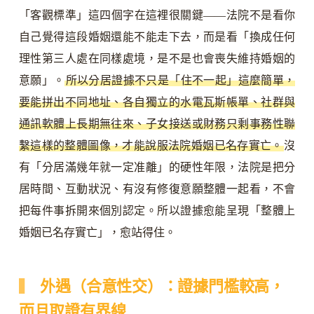
「客觀標準」這四個字在這裡很關鍵——法院不是看你
自己覺得這段婚姻還能不能走下去，而是看「換成任何
理性第三人處在同樣處境，是不是也會喪失維持婚姻的
意願」。
所以分居證據不只是「住不一起」這麼簡單，
要能拼出不同地址、各自獨立的水電瓦斯帳單、社群與
通訊軟體上長期無往來、子女接送或財務只剩事務性聯
繫這樣的整體圖像，才能說服法院婚姻已名存實亡。
沒
有「分居滿幾年就一定准離」的硬性年限，法院是把分
居時間、互動狀況、有沒有修復意願整體一起看，不會
把每件事拆開來個別認定。所以證據愈能呈現「整體上
婚姻已名存實亡」，愈站得住。
外遇（合意性交）：證據門檻較高，
而且取證有界線