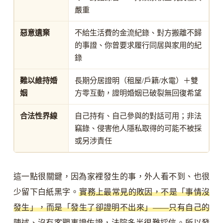
嚴重
惡意遺棄
不給生活費的金流紀錄、對方搬離不歸
的事證、你曾要求履行同居與家用的紀
錄
難以維持婚
長期分居證明（租屋/戶籍/水電）＋雙
姻
方零互動，證明婚姻已破裂無回復希望
合法性界線
自己持有、自己參與的對話可用；非法
竊錄、侵害他人隱私取得的可能不被採
或另涉責任
這一點很關鍵，因為家裡發生的事，外人看不到、也很
少留下白紙黑字。
實務上最常見的敗因，不是「事情沒
發生」，而是「發生了卻證明不出來」——只有自己的
陳述、沒有客觀事證佐證，法院多半很難採信。
所以發