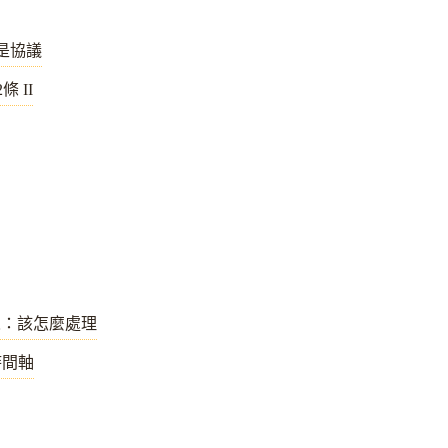
是協議
 II
人：該怎麼處理
時間軸