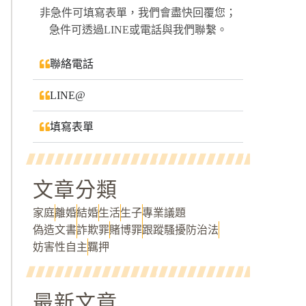
非急件可填寫表單，我們會盡快回覆您；
急件可透過LINE或電話與我們聯繫。
聯絡電話
LINE@
填寫表單
文章分類
家庭
離婚
結婚
生活
生子
專業議題
偽造文書
詐欺罪
賭博罪
跟蹤騷擾防治法
妨害性自主
羈押
最新文章