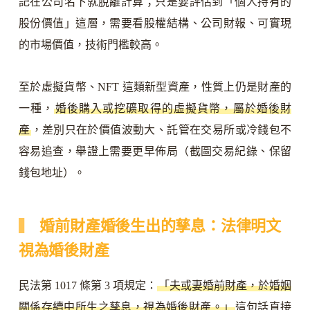
記在公司名下就脫離計算；只是要評估到「個人持有的
股份價值」這層，需要看股權結構、公司財報、可實現
的市場價值，技術門檻較高。
至於虛擬貨幣、NFT 這類新型資產，性質上仍是財產的
一種，
婚後購入或挖礦取得的虛擬貨幣，屬於婚後財
產
，差別只在於價值波動大、託管在交易所或冷錢包不
容易追查，舉證上需要更早佈局（截圖交易紀錄、保留
錢包地址）。
婚前財產婚後生出的孳息：法律明文
視為婚後財產
民法第 1017 條第 3 項規定：
「夫或妻婚前財產，於婚姻
關係存續中所生之孳息，視為婚後財產。」
這句話直接