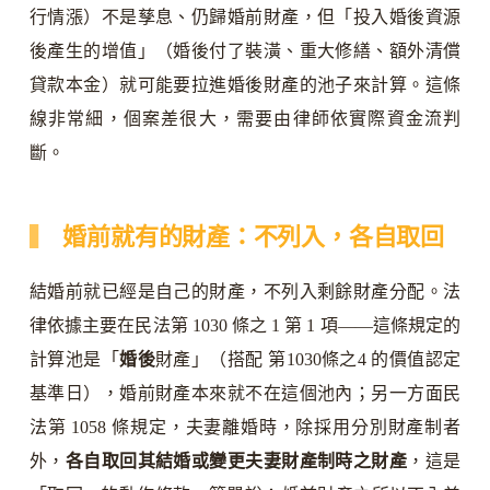
行情漲）不是孳息、仍歸婚前財產，但「投入婚後資源
後產生的增值」（婚後付了裝潢、重大修繕、額外清償
貸款本金）就可能要拉進婚後財產的池子來計算。這條
線非常細，個案差很大，需要由律師依實際資金流判
斷。
婚前就有的財產：不列入，各自取回
結婚前就已經是自己的財產，不列入剩餘財產分配。法
律依據主要在民法第 1030 條之 1 第 1 項——這條規定的
計算池是「
婚後
財產」（搭配 第1030條之4 的價值認定
基準日），婚前財產本來就不在這個池內；另一方面民
法第 1058 條規定，夫妻離婚時，除採用分別財產制者
外，
各自取回其結婚或變更夫妻財產制時之財產
，這是