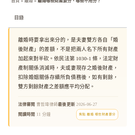
首頁
»
離婚
»
離婚哪些財產要分、哪些不用分？
目錄
離婚時要拿出來分的，是夫妻雙方各自「婚
後財產」的差額，不是把兩人名下所有財產
加起來對半砍。依民法第 1030-1 條，法定財
產制關係消滅時，夫或妻現存之婚後財產，
扣除婚姻關係存續所負債務後，如有剩餘，
雙方剩餘財產之差額應平均分配。
法律審閱
曹哲瑋律師
最後更新
2026-06-27
閱讀時間
11 分鐘
焦點 離婚 哪些財產要分