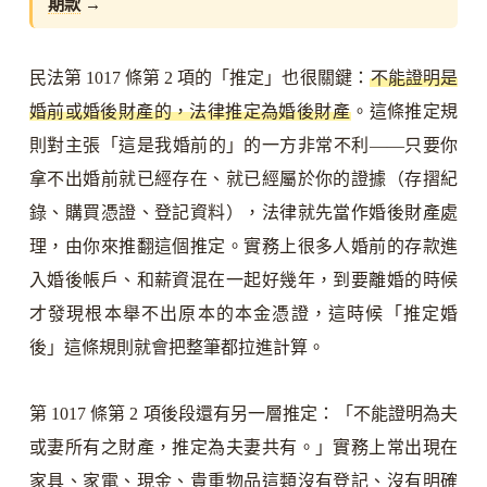
期款
→
民法第 1017 條第 2 項的「推定」也很關鍵：
不能證明是
婚前或婚後財產的，法律推定為婚後財產
。這條推定規
則對主張「這是我婚前的」的一方非常不利——只要你
拿不出婚前就已經存在、就已經屬於你的證據（存摺紀
錄、購買憑證、登記資料），法律就先當作婚後財產處
理，由你來推翻這個推定。實務上很多人婚前的存款進
入婚後帳戶、和薪資混在一起好幾年，到要離婚的時候
才發現根本舉不出原本的本金憑證，這時候「推定婚
後」這條規則就會把整筆都拉進計算。
第 1017 條第 2 項後段還有另一層推定：「不能證明為夫
或妻所有之財產，推定為夫妻共有。」實務上常出現在
家具、家電、現金、貴重物品這類沒有登記、沒有明確