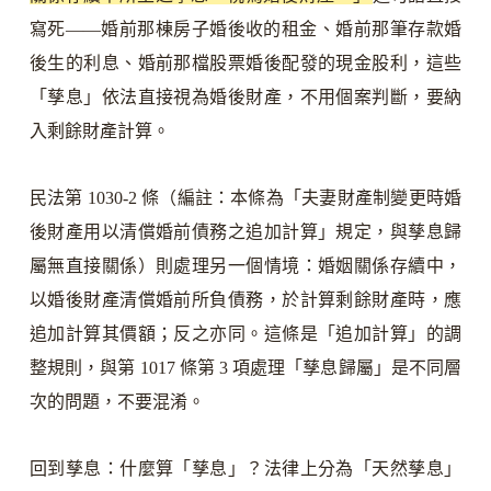
寫死——婚前那棟房子婚後收的租金、婚前那筆存款婚
後生的利息、婚前那檔股票婚後配發的現金股利，這些
「孳息」依法直接視為婚後財產，不用個案判斷，要納
入剩餘財產計算。
民法第 1030-2 條（編註：本條為「夫妻財產制變更時婚
後財產用以清償婚前債務之追加計算」規定，與孳息歸
屬無直接關係）則處理另一個情境：婚姻關係存續中，
以婚後財產清償婚前所負債務，於計算剩餘財產時，應
追加計算其價額；反之亦同。這條是「追加計算」的調
整規則，與第 1017 條第 3 項處理「孳息歸屬」是不同層
次的問題，不要混淆。
回到孳息：什麼算「孳息」？法律上分為「天然孳息」