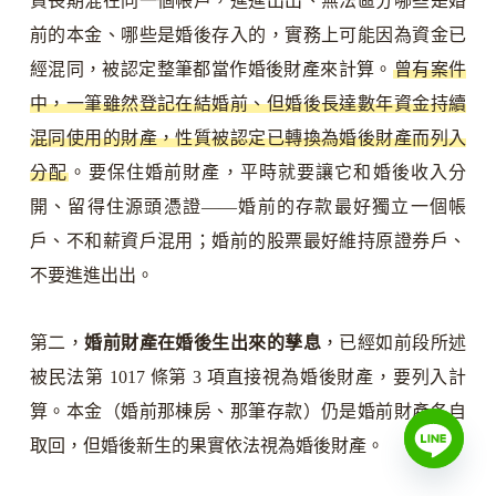
資長期混在同一個帳戶，進進出出、無法區分哪些是婚
前的本金、哪些是婚後存入的，實務上可能因為資金已
經混同，被認定整筆都當作婚後財產來計算。
曾有案件
中，一筆雖然登記在結婚前、但婚後長達數年資金持續
混同使用的財產，性質被認定已轉換為婚後財產而列入
分配
。要保住婚前財產，平時就要讓它和婚後收入分
開、留得住源頭憑證——婚前的存款最好獨立一個帳
戶、不和薪資戶混用；婚前的股票最好維持原證券戶、
不要進進出出。
第二，
婚前財產在婚後生出來的孳息
，已經如前段所述
被民法第 1017 條第 3 項直接視為婚後財產，要列入計
算。本金（婚前那棟房、那筆存款）仍是婚前財產各自
取回，但婚後新生的果實依法視為婚後財產。