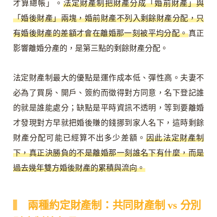
才算總帳」。
法定財產制把財產分成「婚前財產」與
「婚後財產」兩塊，婚前財產不列入剩餘財產分配，只
有婚後財產的差額才會在離婚那一刻被平均分配。
真正
影響離婚分產的，是第三點的剩餘財產分配。
法定財產制最大的優點是運作成本低、彈性高。夫妻不
必為了買房、開戶、簽約而徵得對方同意，名下登記誰
的就是誰能處分；缺點是平時資訊不透明，等到要離婚
才發現對方早就把婚後賺的錢挪到家人名下，這時剩餘
財產分配可能已經算不出多少差額。
因此法定財產制
下，真正決勝負的不是離婚那一刻誰名下有什麼，而是
過去幾年雙方婚後財產的累積與流向。
兩種約定財產制：共同財產制 vs 分別