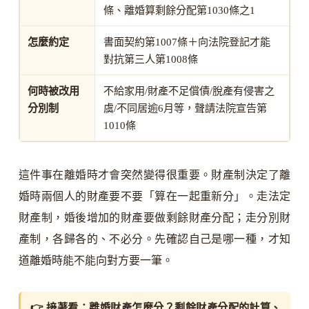
條、離婚算剩餘分配第1030條之1
怎麼約定
書面契約第1007條＋向法院登記才能
對抗第三人第1008條
何時被改用
不給家用/財產不足償債/脫產有侵害之
分別制
虞/不同居逾6月等，聲請法院宣告第
1010條
這件事在離婚時才會突然變得很重要。財產制決定了離
婚時兩個人的財產要不要「算在一起重新分」。走法定
財產制，婚後增加的財產要做剩餘財產分配；走分別財
產制，各歸各的、不必分。先確認自己是哪一種，才知
道離婚時能不能向對方要一筆。
👉 接著看：
離婚財產怎麼分？剩餘財產分配的計算、