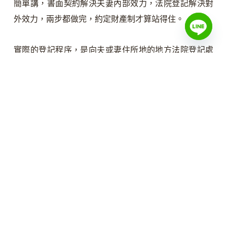
簡單講，書面契約解決夫妻內部效力，法院登記解決對
外效力，兩步都做完，約定財產制才算站得住。
實際的登記程序，是向夫或妻住所地的地方法院登記處
遞件，由法院公告並建立登記簿。
登記具有公示作用，
登記之後才能拿著「夫妻財產制契約登記證明書」對抗
第三人，沒登記就只在夫妻之間有效，配偶的債權人仍
可主張對你名下財產求償。
許多人以為簽了書面就足
夠，等到債權人上門查封才發現沒登記、根本擋不住，
這是約定財產制最常見的踩雷點。
民法第 1008-1 條另規定，夫妻就其特有財產，得另以契
約訂定。也就是說，即使在共同財產制下，特定財產仍
可以契約方式從共有中切出來成為個人特有財產，但同
樣要書面，且若要對抗第三人也要登記。