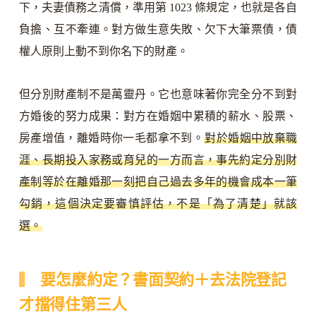
下，夫妻債務之清償，準用第 1023 條規定，也就是各自
負擔、互不牽連。對方做生意失敗、欠下大筆票債，債
權人原則上動不到你名下的財產。
但分別財產制不是萬靈丹。它也意味著你完全分不到對
方婚後的努力成果：對方在婚姻中累積的薪水、股票、
房產增值，離婚時你一毛都拿不到。
對於婚姻中放棄職
涯、長期投入家務或育兒的一方而言，事先約定分別財
產制等於在離婚那一刻把自己過去多年的機會成本一筆
勾銷，這個決定要審慎評估，不是「為了清楚」就該
選。
要怎麼約定？書面契約＋去法院登記
才擋得住第三人