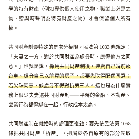
舉的特有財產（例如專供個人使用之物、職業上必需之
物、贈與時聲明為特有財產之物）才會保留個人所有
權。
共同財產制最特殊的是處分權限。民法第 1033 條規定：
「夫妻之一方，對於共同財產為處分時，應得他方之同
意。」也就是說，
採用共同財產制後，連賣自己婚前那
台車、處分自己以前買的房子，都要先取得配偶同意；
若欠缺同意，該處分不得對抗第三人。
這也是為什麼實
務上很少夫妻選共同財產制——平時的金融、不動產、
營業行為都得綁在一起，行政成本太高。
共同財產制在離婚時的處理更複雜：要先依民法第 1058
條把共同財產「析產」，把屬於各自原有的部分先取