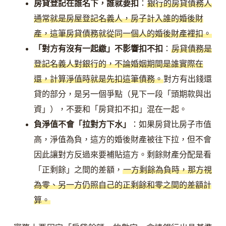
房貸登記在誰名下，誰就要扣
：
銀行的房貸債務人
通常就是房屋登記名義人，房子計入誰的婚後財
產，這筆房貸債務就從同一個人的婚後財產裡扣。
「對方有沒有一起繳」不影響扣不扣
：
房貸債務是
登記名義人對銀行的，不論婚姻期間是誰實際在
還，計算淨值時就是先扣這筆債務。
對方有出錢還
貸的部分，是另一個爭點（見下一段「頭期款與出
資」），不要和「房貸扣不扣」混在一起。
負淨值不會「拉對方下水」
：如果房貸比房子市值
高，淨值為負，這方的婚後財產被往下拉，但不會
因此讓對方反過來要補貼這方。剩餘財產分配是看
「正剩餘」之間的差額，
一方剩餘為負時，那方視
為零、另一方仍照自己的正剩餘和零之間的差額計
算。