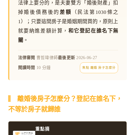
法律上要分的，是夫妻雙方「婚後財產」扣
掉婚後債務後的
差額
（民法第1030條之
1）；只要這間房子是婚姻期間買的，原則上
就要納進差額計算，
和它登記在誰名下無
關
。
法律審閱
曹哲瑋律師
最後更新
2026-06-27
閱讀時間
10 分鐘
焦點 離婚 房子怎麼分
離婚後房子怎麼分？登記在誰名下，
不等於房子就歸誰
重點摘