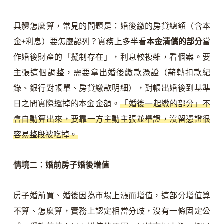
具體怎麼算，常見的問題是：婚後繳的房貸總額（含本
金+利息）要怎麼認列？實務上多半看
本金清償的部分
當
作婚後財產的「擬制存在」，利息較複雜，看個案。要
主張這個調整，需要拿出婚後繳款憑證（薪轉扣款紀
錄、銀行對帳單、房貸繳款明細），對帳出婚後到基準
日之間實際還掉的本金金額。
「婚後一起繳的部分」不
會自動算出來，要靠一方主動主張並舉證，沒留憑證很
容易整段被吃掉。
情境二：婚前房子婚後增值
房子婚前買、婚後因為市場上漲而增值，這部分增值算
不算、怎麼算，實務上認定相當分歧，沒有一條固定公