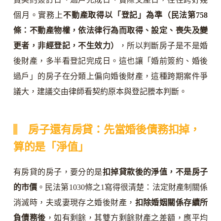
個月。實務上
不動產取得以「登記」為準（民法第758
條：不動產物權，依法律行為而取得、設定、喪失及變
更者，非經登記，不生效力）
，所以判斷房子是不是婚
後財產，多半看登記完成日。這也讓「婚前簽約、婚後
過戶」的房子在分類上偏向婚後財產，這種跨期案件爭
議大，建議交由律師看契約原本與登記謄本判斷。
房子還有房貸：先當婚後債務扣掉，
算的是「淨值」
有房貸的房子，要分的是
扣掉貸款後的淨值，不是房子
的市價
。民法第1030條之1寫得很清楚：法定財產制關係
消滅時，夫或妻現存之婚後財產，
扣除婚姻關係存續所
負債務後
，如有剩餘，其雙方剩餘財產之差額，應平均