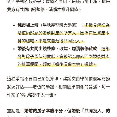
式。爭執的核心是：增值的原因，是純市場上漲，還是
雙方有共同出錢整修、清償才推升價值？
純市場上漲
（房地產整體大盤漲）：
多數見解認為
增值仍歸屬於婚前財產的所有人，因為這是資產本
身的漲幅，不是來自婚後共同投入。
婚後有共同出錢整修、改建、繳清裝修貸款
：
這部
分對房子價值的貢獻，會被認為應該回到婚後財產
的計算範圍，類似「婚後清償本金」邏輯。
這種爭點不要自己預設算法，建議交由律師依個案財務
狀況評估——增值的舉證、相關因果關係的論述，每一
件案子的策略都不太一樣。
重點是：
婚前的房子本體不分，但婚後「共同投入」的