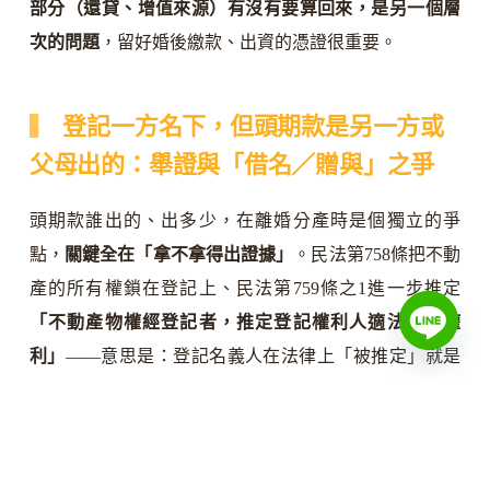
部分（還貸、增值來源）有沒有要算回來，是另一個層
次的問題
，留好婚後繳款、出資的憑證很重要。
登記一方名下，但頭期款是另一方或
父母出的：舉證與「借名／贈與」之爭
頭期款誰出的、出多少，在離婚分產時是個獨立的爭
點，
關鍵全在「拿不拿得出證據」
。民法第758條把不動
產的所有權鎖在登記上、民法第759條之1進一步推定
「不動產物權經登記者，推定登記權利人適法有此權
利」
——意思是：登記名義人在法律上「被推定」就是
所有權人，要推翻這個推定，主張「我才是真的出資人/
所有權人」，舉證責任在主張的一方，門檻不低。