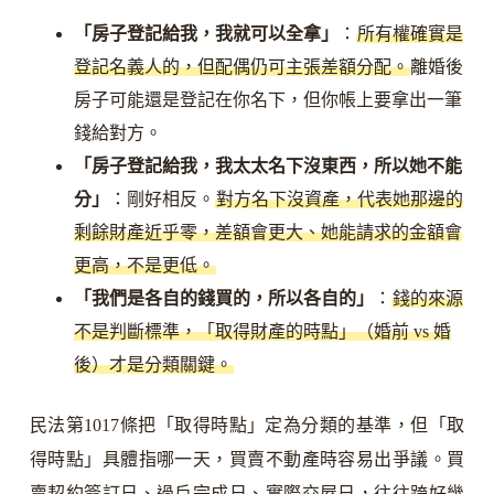
「房子登記給我，我就可以全拿」
：
所有權確實是
登記名義人的，但配偶仍可主張差額分配。
離婚後
房子可能還是登記在你名下，但你帳上要拿出一筆
錢給對方。
「房子登記給我，我太太名下沒東西，所以她不能
分」
：剛好相反。
對方名下沒資產，代表她那邊的
剩餘財產近乎零，差額會更大、她能請求的金額會
更高，不是更低。
「我們是各自的錢買的，所以各自的」
：
錢的來源
不是判斷標準，「取得財產的時點」（婚前 vs 婚
後）才是分類關鍵。
民法第1017條把「取得時點」定為分類的基準，但「取
得時點」具體指哪一天，買賣不動產時容易出爭議。買
賣契約簽訂日、過戶完成日、實際交屋日，往往跨好幾