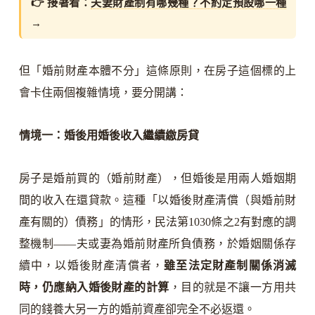
👉 接著看：
夫妻財產制有哪幾種？不約定預設哪一種
→
但「婚前財產本體不分」這條原則，在房子這個標的上
會卡住兩個複雜情境，要分開講：
情境一：婚後用婚後收入繼續繳房貸
房子是婚前買的（婚前財產），但婚後是用兩人婚姻期
間的收入在還貸款。這種「以婚後財產清償（與婚前財
產有關的）債務」的情形，民法第1030條之2有對應的調
整機制——夫或妻為婚前財產所負債務，於婚姻關係存
續中，以婚後財產清償者，
雖至法定財產制關係消滅
時，仍應納入婚後財產的計算
，目的就是不讓一方用共
同的錢養大另一方的婚前資產卻完全不必返還。