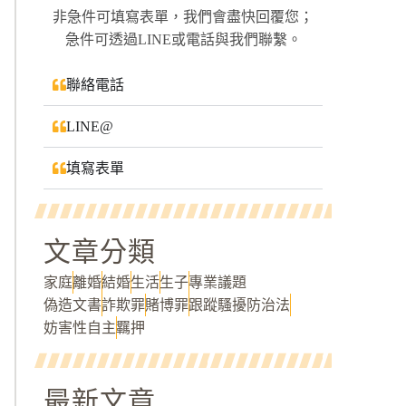
非急件可填寫表單，我們會盡快回覆您；
急件可透過LINE或電話與我們聯繫。
聯絡電話
LINE@
填寫表單
文章分類
家庭
離婚
結婚
生活
生子
專業議題
偽造文書
詐欺罪
賭博罪
跟蹤騷擾防治法
妨害性自主
羈押
最新文章