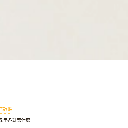
了
它訴離
五年各對應什麼