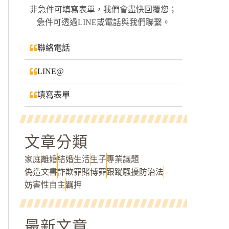
非急件可填寫表單，我們會盡快回覆您；
急件可透過LINE或電話與我們聯繫。
聯絡電話
LINE@
填寫表單
文章分類
家庭
離婚
結婚
生活
生子
專業議題
偽造文書
詐欺罪
賭博罪
跟蹤騷擾防治法
妨害性自主
羈押
最新文章