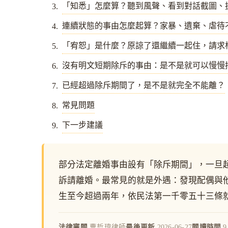
「知悉」怎麼算？聽到風聲、看到對話截圖、
連續狀態的事由怎麼起算？家暴、遺棄、虐待
「宥恕」是什麼？原諒了還繼續一起住，請求
沒有明文短期除斥的事由：是不是就可以慢慢
已經超過除斥期間了，是不是就完全不能離？
常見問題
下一步建議
部分法定離婚事由設有「除斥期間」，一旦
訴請離婚。最常見的就是外遇：發現配偶與
生至今超過兩年，依民法第一千零五十三條
法律審閱
曹哲瑋律師
最後更新
2026-06-27
閱讀時間