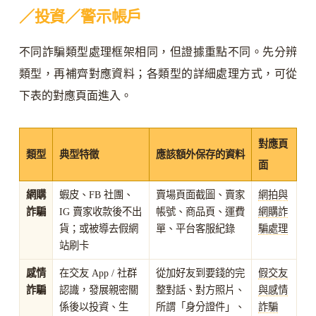
／投資／警示帳戶
不同詐騙類型處理框架相同，但證據重點不同。先分辨
類型，再補齊對應資料；各類型的詳細處理方式，可從
下表的對應頁面進入。
對應頁
類型
典型特徵
應該額外保存的資料
面
網購
蝦皮、FB 社團、
賣場頁面截圖、賣家
網拍與
詐騙
IG 賣家收款後不出
帳號、商品頁、運費
網購詐
貨；或被導去假網
單、平台客服紀錄
騙處理
站刷卡
感情
在交友 App / 社群
從加好友到要錢的完
假交友
詐騙
認識，發展親密關
整對話、對方照片、
與感情
係後以投資、生
所謂「身分證件」、
詐騙