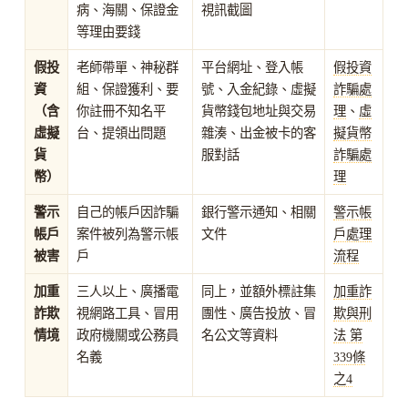
病、海關、保證金
視訊截圖
等理由要錢
假投
老師帶單、神秘群
平台網址、登入帳
假投資
資
組、保證獲利、要
號、入金紀錄、虛擬
詐騙處
（含
你註冊不知名平
貨幣錢包地址與交易
理
、
虛
虛擬
台、提領出問題
雜湊、出金被卡的客
擬貨幣
貨
服對話
詐騙處
幣）
理
警示
自己的帳戶因詐騙
銀行警示通知、相關
警示帳
帳戶
案件被列為警示帳
文件
戶處理
被害
戶
流程
加重
三人以上、廣播電
同上，並額外標註集
加重詐
詐欺
視網路工具、冒用
團性、廣告投放、冒
欺與刑
情境
政府機關或公務員
名公文等資料
法 第
名義
339條
之4