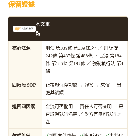
保留證據
本文重
點
核心法源
刑法 第339條 第339條之4 ／ 刑訴 第
242條 第487條 第488條 ／ 民法 第184
條 第185條 第197條 ／ 強制執行法 第4
條
四階段 SOP
止損與保存證據 → 報案 → 求償 → 出
庭與後續
追回四因素
金流可否攔阻 ／ 責任人可否查明 ／ 是
否取得執行名義 ／ 對方有無可執行財
產
律師能做
✓
判斷案件路徑
✓
整理證據
✓
書狀代