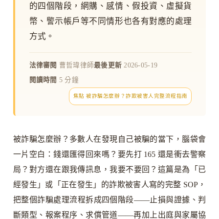
的四個階段，網購、感情、假投資、虛擬貨
幣、警示帳戶等不同情形也各有對應的處理
方式。
法律審閱
曹哲瑋律師
最後更新
2026-05-19
閱讀時間
5 分鐘
焦點 被詐騙怎麼辦？詐欺被害人完整流程指南
被詐騙怎麼辦？多數人在發現自己被騙的當下，腦袋會
一片空白：錢還匯得回來嗎？要先打 165 還是衝去警察
局？對方還在跟我傳訊息，我要不要回？這篇是為「已
經發生」或「正在發生」的詐欺被害人寫的完整 SOP，
把整個詐騙處理流程拆成四個階段——止損與證據、判
斷類型、報案程序、求償管道——再加上出庭與家屬協