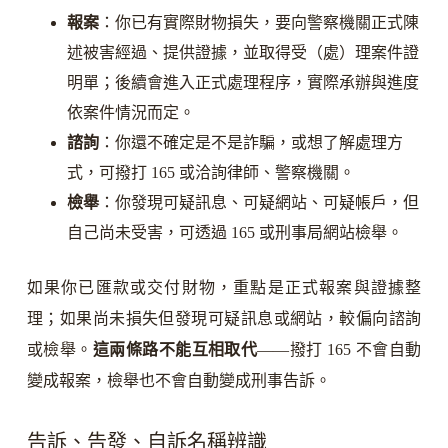
報案
：你已有實際財物損失，要向警察機關正式陳
述被害經過、提供證據，並取得受（處）理案件證
明單；後續會進入正式處理程序，實際承辦與進度
依案件情況而定。
諮詢
：你還不確定是不是詐騙，或想了解處理方
式，可撥打 165 或洽詢律師、警察機關。
檢舉
：你發現可疑訊息、可疑網站、可疑帳戶，但
自己尚未受害，可透過 165 或刑事局網站檢舉。
如果你已匯款或交付財物，重點是正式報案與證據整
理；如果尚未損失但發現可疑訊息或網站，較偏向諮詢
或檢舉。
這兩條路不能互相取代
——撥打 165 不會自動
變成報案，檢舉也不會自動變成刑事告訴。
告訴、告發、自訴名稱辨識