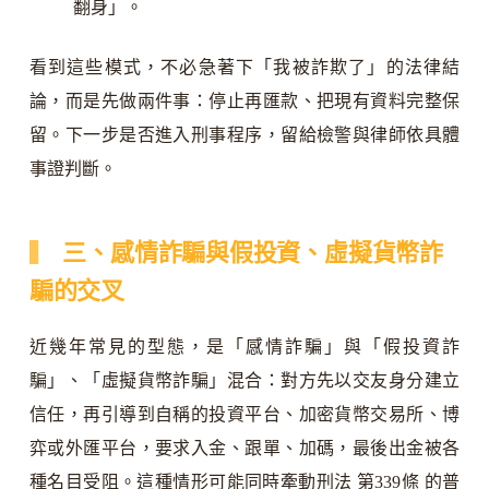
翻身」。
看到這些模式，不必急著下「我被詐欺了」的法律結
論，而是先做兩件事：停止再匯款、把現有資料完整保
留。下一步是否進入刑事程序，留給檢警與律師依具體
事證判斷。
三、感情詐騙與假投資、虛擬貨幣詐
騙的交叉
近幾年常見的型態，是「感情詐騙」與「假投資詐
騙」、「虛擬貨幣詐騙」混合：對方先以交友身分建立
信任，再引導到自稱的投資平台、加密貨幣交易所、博
弈或外匯平台，要求入金、跟單、加碼，最後出金被各
種名目受阻。這種情形可能同時牽動刑法 第339條 的普