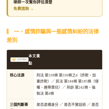
律師一次幫你評估清楚
免費諮詢 →
一、感情詐騙與一般感情糾紛的法律
差別
本文重
點
核心法源
刑法 第339條 第339條之4（詐欺、加
重詐欺）／ 民法 第184條 第185條（侵
權、連帶責任）／ 刑訴 第242條、強
執法 第4條
三個判斷事
是否虛構身分 ／ 是否不實話術 ／ 是否