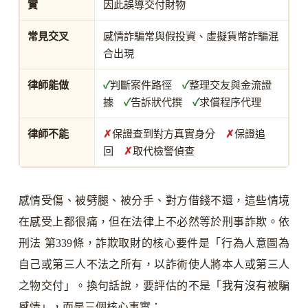
實
因此誤導交付財物
常見交叉
感情詐騙常與假投資、虛擬貨幣詐騙混
合出現
律師能做
✓
判斷案件路徑
✓
整理交友與金流證
據
✓
告訴狀代撰
✓
求償程序代理
律師不能
✗
保證查到對方真實身分
✗
保證追
回
✗
取代檢警偵查
感情受傷、被劈腿、被分手、對方借錢不還，這些情境
在感受上都很痛，但在法律上不必然等於刑事詐欺。依
刑法 第339條，詐欺取財的核心要件是「行為人意圖為
自己或第三人不法之所有，以詐術使人將本人或第三人
之物交付」。換句話說，要評估的不是「我有沒有被騙
感情」，而是三個核心事實：