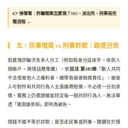
👉 接著看：
詐騙報案怎麼做？165、派出所、刑事局完
整流程
→
五、民事借貸 vs 刑事詐欺：路徑分流
若感情詐騙涉及多人分工（例如假身分話術手 + 收款人
頭帳戶 + 跨境話務集團），依
民法 第185條
「數人共同
不法侵害他人之權利者，連帶負損害賠償責任」，被害
人可對所有共同行為人主張連帶賠償，不必逐一分別求
償。實務上仍需證據能特定每一個共同行為人，無法單
憑「猜測誰參與」即列為被告。
借錢不還不等於詐欺；是否走民事或刑事，關鍵在於借