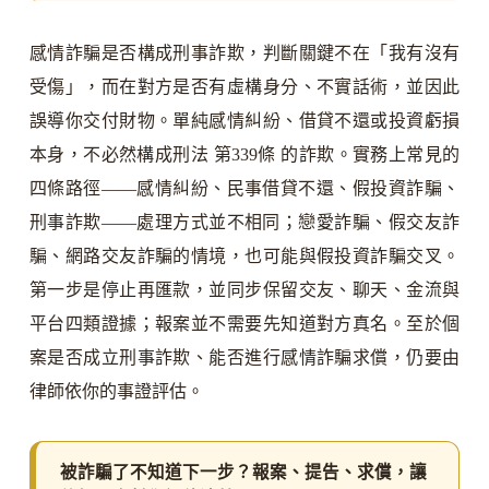
感情詐騙是否構成刑事詐欺，判斷關鍵不在「我有沒有
受傷」，而在對方是否有虛構身分、不實話術，並因此
誤導你交付財物。單純感情糾紛、借貸不還或投資虧損
本身，不必然構成刑法 第339條 的詐欺。實務上常見的
四條路徑——感情糾紛、民事借貸不還、假投資詐騙、
刑事詐欺——處理方式並不相同；戀愛詐騙、假交友詐
騙、網路交友詐騙的情境，也可能與假投資詐騙交叉。
第一步是停止再匯款，並同步保留交友、聊天、金流與
平台四類證據；報案並不需要先知道對方真名。至於個
案是否成立刑事詐欺、能否進行感情詐騙求償，仍要由
律師依你的事證評估。
被詐騙了不知道下一步？報案、提告、求償，讓