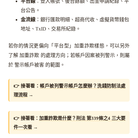
平台線
：登入帳號、後台餘額、出金申請紀錄、平
台公告。
金流線
：銀行匯款明細、超商代收、虛擬貨幣錢包
地址、TxID、交易所紀錄。
若你的情況更偏向「平台型」加重詐欺樣態，可以另外
了解 加重詐欺 的處理方向；若帳戶因案被列警示，則屬
於 警示帳戶被害 的範圍。
👉 接著看：
帳戶被列警示帳戶怎麼辦？洗錢防制法處
理流程
→
👉 接著看：
加重詐欺是什麼？刑法 第339條之4 三大要
件一次看
→