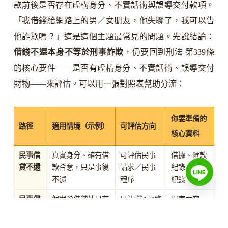
款前後是否存在虛構身分、不實話術與誤導交付款項。
「我借錢給網路上的男／女朋友，他失聯了，我可以告
他詐欺嗎？」這是這個主題最常見的問題。先說結論：
借錢不還本身不等於刑事詐欺
，仍要回到刑法 第339條
的核心要件——是否有虛構身分、不實話術、誤導交付
財物——來評估。可以用一張對照表幫助分流：
你要準備的
路徑
適用情境（示例）
可評估方向
核心資料
民事借
真實身分、確有借
可評估民事
借據、匯款
貸不還
款合意，只是事後
請求／民事
紀錄、催討
不還
程序
紀錄
民事侵
個案除借貸外另有
民法 第184條
損害內容、
權求償
不法侵害事實時
之損害賠償
因果關係、
評估
金額