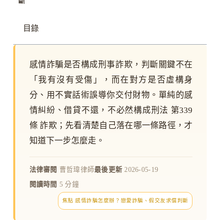
斷
目錄
感情詐騙是否構成刑事詐欺，判斷關鍵不在
「我有沒有受傷」，而在對方是否虛構身
分、用不實話術誤導你交付財物。單純的感
情糾紛、借貸不還，不必然構成刑法 第339
條 詐欺；先看清楚自己落在哪一條路徑，才
知道下一步怎麼走。
法律審閱
曹哲瑋律師
最後更新
2026-05-19
閱讀時間
5 分鐘
焦點 感情詐騙怎麼辦？戀愛詐騙、假交友求償判斷