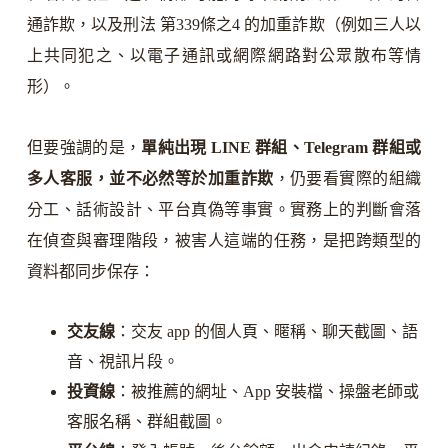
通詐欺，以及刑法 第339條之4 的加重詐欺（例如三人以
上共同犯之、以電子通訊或網際網路對公眾散布等情
形）。
但要強調的是，
單純出現 LINE 群組、Telegram 群組或
多人客服，並不必然等於加重詐欺
，仍要看實際的組織
分工、話術設計、平台真偽等事實。實務上的判斷會落
在偵查與審理階段，被害人這端的任務，是把跨類型的
資料都同步保存：
交友線
：交友 app 的個人頁、暱稱、聊天截圖、語
音、視訊片段。
投資線
：被推薦的網址、App 安裝檔、操盤老師或
客服名稱、群組截圖。