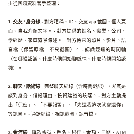
少從四類資料著手整理：
1. 交友 / 身分線
- 對方暱稱、ID、交友 app 截圖、個人頁
面、自我介紹文字。 - 對方提供的姓名、職業、公司、
學經歷、家庭背景陳述。 - 對方傳來的照片、影片、語
音檔（保留原檔，不只截圖）。 - 認識經過的時間軸
（在哪裡認識、什麼時候開始聊感情、什麼時候開始談
錢）。
2. 聊天 / 話術線
- 完整聊天紀錄（含時間戳記），尤其是
談到身分、借錢理由、投資建議的段落。 - 對方主動提
出「保密」、「不要報警」、「先還我這次就會還你」
等訊息。 - 通話紀錄、視訊截圖、語音檔。
3. 金流線
- 匯款帳號、戶名、銀行、金額、日期、ATM