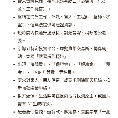
從未實體見面，視訊永遠有藉口（鏡頭壞、訊號
差、工作機密）。
聲稱在海外工作、外派、軍人、工程師、醫師、操
盤手，但無法提供可驗證資訊。
短時間內快速升溫感情，談婚論嫁、稱呼老公老
婆。
引導到特定投資平台、虛擬貨幣交易所、博弈網
站，宣稱「跟著操作穩賺」。
出現「海關費」、「保證金」、「解凍金」、「稅
金」、「VIP 升等費」等名目。
要求對家人、朋友保密，或要求刪除聊天紀錄、換
新帳號繼續聯絡。
對方頭像、生活照可在反向搜尋找到原主，或圖片
帶有 AI 生成特徵。
急著要你借錢、辦貸款、解定存、賣股票來「一起