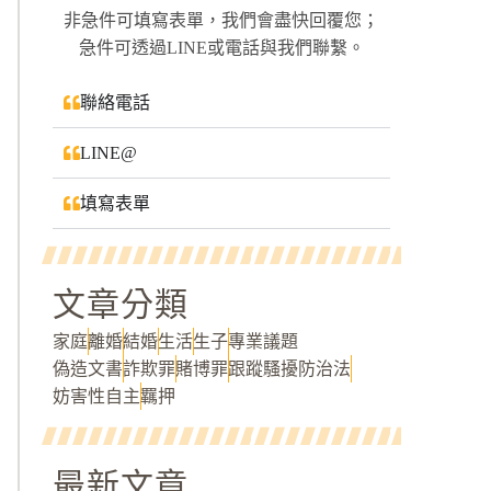
非急件可填寫表單，我們會盡快回覆您；
急件可透過LINE或電話與我們聯繫。
聯絡電話
LINE@
填寫表單
文章分類
家庭
離婚
結婚
生活
生子
專業議題
偽造文書
詐欺罪
賭博罪
跟蹤騷擾防治法
妨害性自主
羈押
最新文章