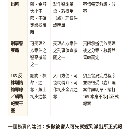
出所
騙、金額
製作警詢筆
案情需要移轉、分
大小不
錄、取得受
案
限、不確
（處）理案件
定該找誰
證明單
時
刑事警
可受理詐
受理詐欺案件
實際承辦仍依受理
察局
欺案件之
之刑事偵查機
後之分案、移轉與
警察機關
關之一
管轄而定
之一
165 反
諮詢、檢
入口方便、可
須至警局完成程序
詐騙諮
舉、通
協助轉介、可
並取得受（處）理
詢專線
報、線上
作初步金流通
案件證明單，撥打
／網路
初步通報
報
165 本身不取代正式
報案平
報案
臺
一個務實的建議：
多數被害人可先就近到派出所正式報