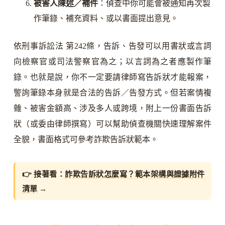
被害人陳述／補件
：偵查中你可能會被通知再次製
作筆錄、補充資料、或以書面提出意見。
依刑事訴訟法 第242條，告訴、告發可以用書狀或言詞
向檢察官或司法警察官為之；以言詞為之者應製作筆
錄。也就是說，你不一定要請律師寫告訴狀才能報案，
警詢筆錄本身就是合法的告訴／告發方式。但若案情複
雜、被害金額高、涉及多人或跨境，附上一份書面告訴
狀（或委由律師撰寫）可以幫助偵查機關快速理解案件
全貌，書面格式可參考詐欺告訴狀範本。
👉 接著看：
詐欺告訴狀怎麼寫？範本架構與證據附件
清單
→