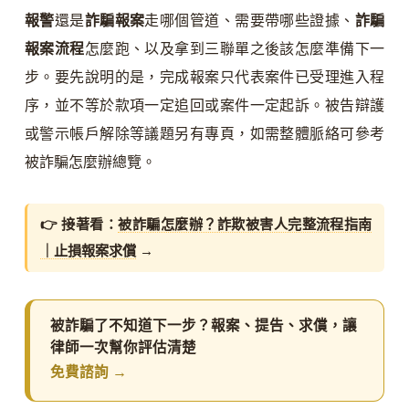
報警
還是
詐騙報案
走哪個管道、需要帶哪些證據、
詐騙
報案流程
怎麼跑、以及拿到三聯單之後該怎麼準備下一
步。要先說明的是，完成報案只代表案件已受理進入程
序，並不等於款項一定追回或案件一定起訴。被告辯護
或警示帳戶解除等議題另有專頁，如需整體脈絡可參考
被詐騙怎麼辦總覽。
👉 接著看：
被詐騙怎麼辦？詐欺被害人完整流程指南
｜止損報案求償
→
被詐騙了不知道下一步？報案、提告、求償，讓
律師一次幫你評估清楚
免費諮詢 →