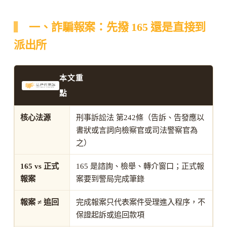
一、詐騙報案：先撥 165 還是直接到
派出所
本文重
點
核心法源
刑事訴訟法 第242條（告訴、告發應以
書狀或言詞向檢察官或司法警察官為
之）
165 vs 正式
165 是諮詢、檢舉、轉介窗口；正式報
報案
案要到警局完成筆錄
報案 ≠ 追回
完成報案只代表案件受理進入程序，不
保證起訴或追回款項