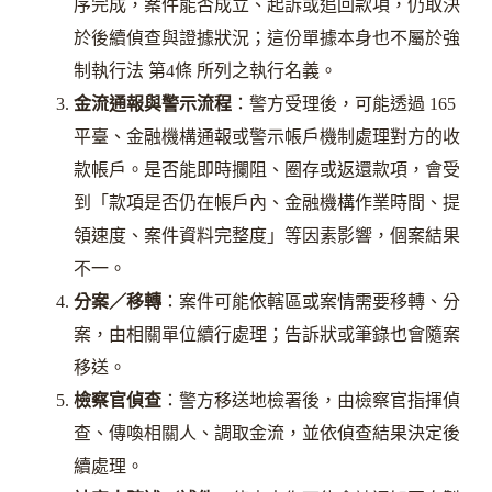
序完成，案件能否成立、起訴或追回款項，仍取決
於後續偵查與證據狀況；這份單據本身也不屬於強
制執行法 第4條 所列之執行名義。
金流通報與警示流程
：警方受理後，可能透過 165
平臺、金融機構通報或警示帳戶機制處理對方的收
款帳戶。是否能即時攔阻、圈存或返還款項，會受
到「款項是否仍在帳戶內、金融機構作業時間、提
領速度、案件資料完整度」等因素影響，個案結果
不一。
分案／移轉
：案件可能依轄區或案情需要移轉、分
案，由相關單位續行處理；告訴狀或筆錄也會隨案
移送。
檢察官偵查
：警方移送地檢署後，由檢察官指揮偵
查、傳喚相關人、調取金流，並依偵查結果決定後
續處理。