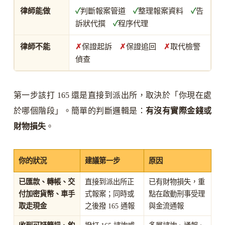
律師能做
✓
判斷報案管道
✓
整理報案資料
✓
告
訴狀代撰
✓
程序代理
律師不能
✗
保證起訴
✗
保證追回
✗
取代檢警
偵查
第一步該打 165 還是直接到派出所，取決於「你現在處
於哪個階段」。簡單的判斷邏輯是：
有沒有實際金錢或
財物損失
。
你的狀況
建議第一步
原因
已匯款、轉帳、交
直接到派出所正
已有財物損失，重
付加密貨幣、車手
式報案；同時或
點在啟動刑事受理
取走現金
之後撥 165 通報
與金流通報