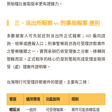
原始檔比後製版本更有證據力。
三、派出所報案 vs 刑事局報案 差別
多數被害人可先就近到派出所正式報案；165 偏向諮
詢、檢舉或通報入口；刑事警察局亦為可受理詐欺案件
之警察機關之一，實際承辦仍依受理後之分案、移轉與
管轄而定。正式程序的核心仍是到警局完成受理並取得
受（處）理案件證明單。
台灣現行可受理詐欺案件的管道，主要有三條：
管道
適用情境
功能說明
限制
轄區派
一般詐
可受理報案、
案件可能依轄區或