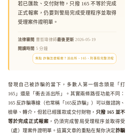
若已匯款、交付財物，只撥 165 不等於完成
正式報案，仍要到警局完成受理程序並取得
受理案件證明單。
法律審閱
曹哲瑋律師
最後更新
2026-05-19
閱讀時間
5 分鐘
焦點 詐騙怎麼報案？派出所、165、刑事局完整流程
發現自己被詐騙的當下，多數人第一個念頭是「打
165」還是「衝去派出所」。其實兩條路徑功能不同：
165 反詐騙專線（也常稱「165反詐騙」）可以做諮詢、
檢舉、轉介，但若已經匯款或交付財物，
只撥 165 並不
等於完成正式報案
，仍須完成警局受理程序並取得受
（處）理案件證明單。這篇文章的重點在幫你決定
詐騙