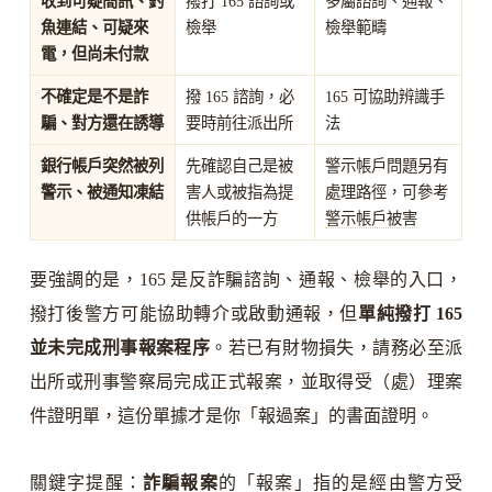
收到可疑簡訊、釣
撥打 165 諮詢或
多屬諮詢、通報、
魚連結、可疑來
檢舉
檢舉範疇
電，但
尚未
付款
不確定是不是詐
撥 165 諮詢，必
165 可協助辨識手
騙、對方還在誘導
要時前往派出所
法
銀行帳戶突然被列
先確認自己是被
警示帳戶問題另有
警示、被通知凍結
害人或被指為提
處理路徑，可參考
供帳戶的一方
警示帳戶被害
要強調的是，165 是反詐騙諮詢、通報、檢舉的入口，
撥打後警方可能協助轉介或啟動通報，但
單純撥打 165
並未完成刑事報案程序
。若已有財物損失，請務必至派
出所或刑事警察局完成正式報案，並取得受（處）理案
件證明單，這份單據才是你「報過案」的書面證明。
關鍵字提醒：
詐騙報案
的「報案」指的是經由警方受