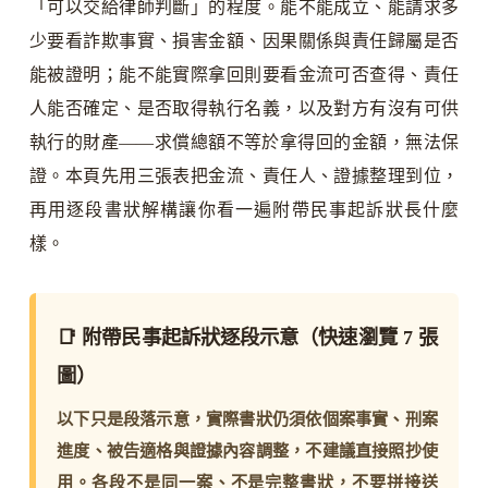
「可以交給律師判斷」的程度。能不能成立、能請求多
少要看詐欺事實、損害金額、因果關係與責任歸屬是否
能被證明；能不能實際拿回則要看金流可否查得、責任
人能否確定、是否取得執行名義，以及對方有沒有可供
執行的財產——求償總額不等於拿得回的金額，無法保
證。本頁先用三張表把金流、責任人、證據整理到位，
再用逐段書狀解構讓你看一遍附帶民事起訴狀長什麼
樣。
📑 附帶民事起訴狀逐段示意（快速瀏覽 7 張
圖）
以下只是段落示意，實際書狀仍須依個案事實、刑案
進度、被告適格與證據內容調整，不建議直接照抄使
用。各段不是同一案、不是完整書狀，不要拼接送