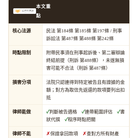
本文重
點
核心法源
民法 第184條 第185條 第197條 / 刑事
訴訟法 第487條 第488條 第242條
時點限制
附帶民事須在刑事起訴後、第二審辯論
終結前提（刑訴 第488條），未遂無損
害可能不合法（刑訴 第487條）
損害分項
法院只認連得到特定被告且有證據的金
額；對方為取信先返還的款項要列出扣
抵
律師能做
✓
判斷被告適格
✓
連帶範圍評估
✓
書
狀代撰
✓
程序時點把關
律師不能
✗
保證拿回款項
✗
查對方所有財產