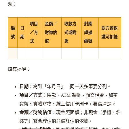
遍：
項目
金額／
收款方
對應
編
日
對方曾返
／方
財物估
式或對
證據
號
期
還可扣抵
式
值
象
編號
填寫提醒：
日期
：寫到「年月日」，同一天多筆要分列。
項目／方式
：匯款、ATM 轉帳、面交現金、加密
貨幣、實體財物、線上信用卡刷卡，要寫清楚。
金額／財物估值
：現金照面額；非現金（手機、名
錶等）寫合理估值並備註估值依據。