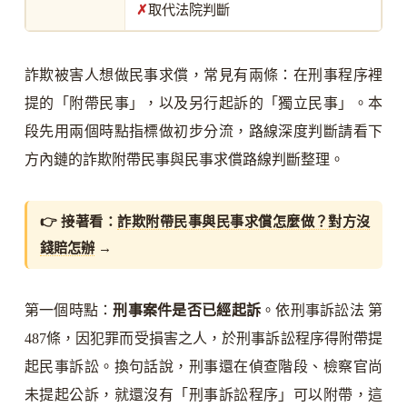
✗
取代法院判斷
詐欺被害人想做民事求償，常見有兩條：在刑事程序裡
提的「附帶民事」，以及另行起訴的「獨立民事」。本
段先用兩個時點指標做初步分流，路線深度判斷請看下
方內鏈的詐欺附帶民事與民事求償路線判斷整理。
👉 接著看：
詐欺附帶民事與民事求償怎麼做？對方沒
錢賠怎辦
→
第一個時點：
刑事案件是否已經起訴
。依刑事訴訟法 第
487條，因犯罪而受損害之人，於刑事訴訟程序得附帶提
起民事訴訟。換句話說，刑事還在偵查階段、檢察官尚
未提起公訴，就還沒有「刑事訴訟程序」可以附帶，這