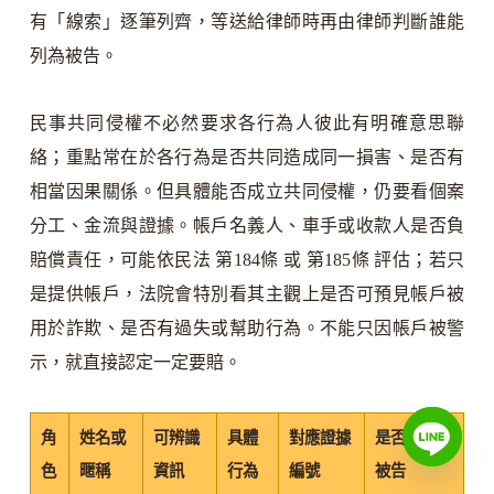
有「線索」逐筆列齊，等送給律師時再由律師判斷誰能
列為被告。
民事共同侵權不必然要求各行為人彼此有明確意思聯
絡；重點常在於各行為是否共同造成同一損害、是否有
相當因果關係。但具體能否成立共同侵權，仍要看個案
分工、金流與證據。帳戶名義人、車手或收款人是否負
賠償責任，可能依民法 第184條 或 第185條 評估；若只
是提供帳戶，法院會特別看其主觀上是否可預見帳戶被
用於詐欺、是否有過失或幫助行為。不能只因帳戶被警
示，就直接認定一定要賠。
角
姓名或
可辨識
具體
對應證據
是否為刑案
色
暱稱
資訊
行為
編號
被告