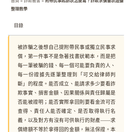
首頁
»
詐欺被害
»
附帶民事起訴狀怎麼寫？詐欺求償書狀證據
整理教學
目錄
被詐騙之後想自己提附帶民事或獨立民事求
償，第一件事不是急著找書狀範本，而是把
每一筆被騙的錢、每一個可能要負責的人、
每一份證據先逐筆整理到「可交給律師判
斷」的程度。能否成立、能請求多少要看詐
欺事實、損害金額、因果關係與責任歸屬是
否能被證明；能否實際拿回則要看金流可否
查得、責任人能否確定、是否取得執行名
義，以及對方有沒有可供執行的財產——求
償總額不等於拿得回的金額，無法保證。本