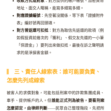
收款方式或對象
：對方提供的帳戶帳號、加密貨幣
地址、面交人暱稱，能寫多細寫多細。
對應證據編號
：先空著沒關係，等下表「證據附件
表」編好號再回頭填。
對方曾返還可扣抵
：對方為取信先返還的款項（例
如假投資前幾次的「獲利」、假交友先還的一小筆
「保證金」）要列出來做扣抵，最後在訴之聲明請
求的是淨損害金額。
三、責任人線索表：誰可能要負責、
怎麼先列成線索
被害人的求償對象，可能包括刑案中的詐欺集團成員、
車手、提供帳戶的人。但
誰能正式列為被告，要看刑案
怎麼認定，由律師判斷
——民眾自己整理階段，先把所