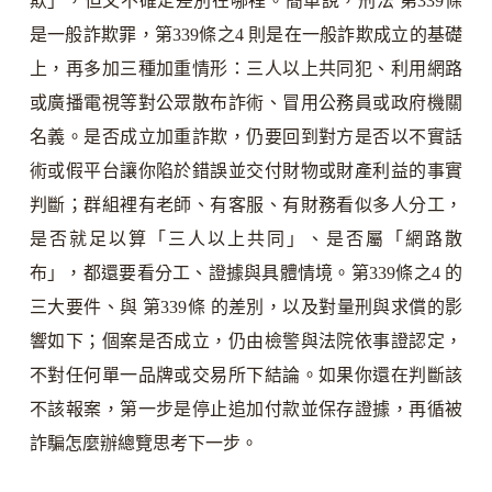
欺」，但又不確定差別在哪裡。簡單說，刑法 第339條
是一般詐欺罪，第339條之4 則是在一般詐欺成立的基礎
上，再多加三種加重情形：三人以上共同犯、利用網路
或廣播電視等對公眾散布詐術、冒用公務員或政府機關
名義。是否成立加重詐欺，仍要回到對方是否以不實話
術或假平台讓你陷於錯誤並交付財物或財產利益的事實
判斷；群組裡有老師、有客服、有財務看似多人分工，
是否就足以算「三人以上共同」、是否屬「網路散
布」，都還要看分工、證據與具體情境。第339條之4 的
三大要件、與 第339條 的差別，以及對量刑與求償的影
響如下；個案是否成立，仍由檢警與法院依事證認定，
不對任何單一品牌或交易所下結論。如果你還在判斷該
不該報案，第一步是停止追加付款並保存證據，再循被
詐騙怎麼辦總覽思考下一步。