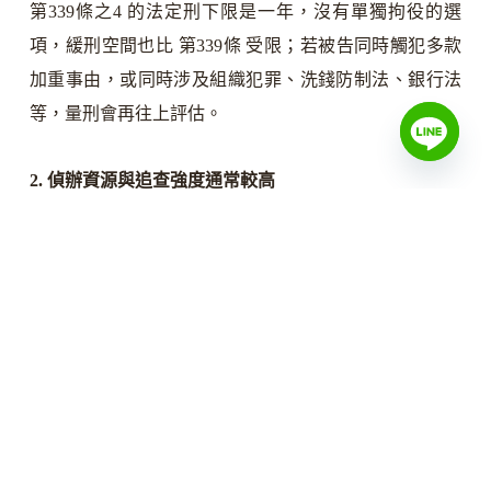
第339條之4 的法定刑下限是一年，沒有單獨拘役的選
項，緩刑空間也比 第339條 受限；若被告同時觸犯多款
加重事由，或同時涉及組織犯罪、洗錢防制法、銀行法
等，量刑會再往上評估。
2. 偵辦資源與追查強度通常較高
加重詐欺常涉及集團性、跨境性的金流結構，偵查機關
進行的傳喚範圍、扣押凍結、聲押程序通常較積極，這
對被害人追金流是有幫助的，但不等於款項一定能追
回。
3. 對民事求償的影響
加重詐欺的成立或起訴，不會自動讓你拿到錢。被害人