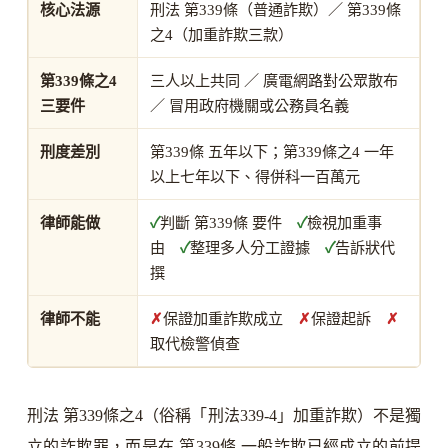
核心法源
刑法 第339條（普通詐欺）／ 第339條
之4（加重詐欺三款）
第339條之4
三人以上共同 ／ 廣電網路對公眾散布
三要件
／ 冒用政府機關或公務員名義
刑度差別
第339條 五年以下；第339條之4 一年
以上七年以下、得併科一百萬元
律師能做
✓
判斷 第339條 要件
✓
檢視加重事
由
✓
整理多人分工證據
✓
告訴狀代
撰
律師不能
✗
保證加重詐欺成立
✗
保證起訴
✗
取代檢警偵查
刑法 第339條之4（俗稱「刑法339-4」加重詐欺）不是獨
立的詐欺罪，而是在 第339條 一般詐欺已經成立的前提