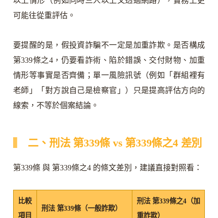
以上情形（例如同時三人以上又透過網路），實務上更
可能往從重評估。
要提醒的是，假投資詐騙不一定是加重詐欺。是否構成
第339條之4，仍要看詐術、陷於錯誤、交付財物、加重
情形等事實是否齊備；單一風險訊號（例如「群組裡有
老師」「對方說自己是檢察官」）只是提高評估方向的
線索，不等於個案結論。
二、刑法 第339條 vs 第339條之4 差別
第339條 與 第339條之4 的條文差別，建議直接對照看：
比較
刑法 第339條之4（加
刑法 第339條（一般詐欺）
項目
重詐欺）