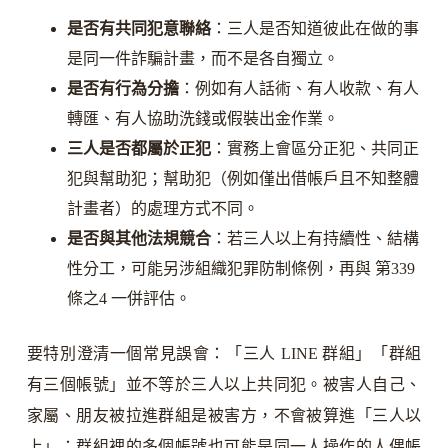
是否有共同犯意聯絡
：三人是否知道彼此在做的事
是同一件詐騙計畫，而不是各自獨立。
是否有行為分擔
：例如有人話術、有人收款、有人
轉匯、有人協助洗錢或假裝出金作業。
三人是否都屬於正犯
：實務上會區分正犯、共同正
犯與幫助犯；幫助犯（例如僅出借帳戶且不知整體
計畫者）的處理方式不同。
是否與其他法規競合
：若三人以上有持續性、結構
性分工，可能另涉組織犯罪防制條例，再與 第339
條之4 一併評估。
要特別澄清一個常見誤會：「三人 LINE 群組」「群組
有三個帳號」並不等於三人以上共同犯。被害人自己、
家屬、朋友被拉進群組是被害方，不會被算進「三人以
上」；群組裡的多個帳號也可能是同一人操作的人偶帳