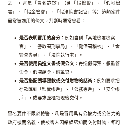
之」，這是「冒名詐欺」（含「假檢警」、「假地檢
署」、「假金管會」、「假法院書記官」等）這類案件
最常被適用的條文。判斷時通常會看：
是否表明冒用的身分
：例如自稱「某地檢署檢察
官」、「警政署刑事局」、「健保署稽核」、「金
管會專員」、「法院執行處」。
是否使用偽造文書或假公文
：寄送假傳票、假監管
命令、假凍結令、假筆錄。
是否搭配誘導匯款或交付財物的話術
：例如要求把
存款匯到「監管帳戶」、「公務專戶」、「安全帳
戶」，或要求臨櫃領現後交付。
冒名要件不限於檢警，凡是冒用具有公權力或公信力的
政府機關名義，使被害人因錯誤認知而交付財物，都可