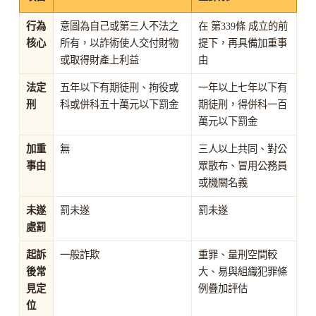
行為
意圖為自己或第三人不法之
在 第339條 成立的前
核心
所有，以詐術使人交付財物
提下，再具備加重事
或取得財產上利益
由
法定
五年以下有期徒刑、拘役或
一年以上七年以下有
刑
科或併科五十萬元以下罰金
期徒刑，得併科一百
萬元以下罰金
加重
無
三人以上共同、對公
事由
眾散布、冒用公務員
或機關名義
未遂
罰未遂
罰未遂
處罰
起訴
一般詐欺
重罪、量刑空間較
後常
大、易與組織犯罪條
見定
例疊加評估
位