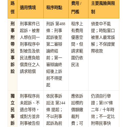
路
費用 /
主要風險與限
適用情境
程序時點
徑
門檻
制
刑
刑事案件已
刑訴 第488
程序上
偵查中不能
事
起訴，被害
條：刑事
有費用
提；時點窗口
附
人想在同一
起訴後至
優惠空
被害人最常誤
帶
刑事程序中
第二審辯
間，但
解；不保證實
民
對被告及依
論終結
請求範
際收款
事
民法應負賠
前；第一
圍仍依
訴
償責任之人
審辯論終
民法
訟
請求賠償
結後上訴
前不得提
起
獨
刑事程序尚
依民事訴
應依訴
仍須自行舉
立
未起訴、不
訟法 第244
訟標的
證；第197條
民
適合等待，
條 提起；
價額繳
二年 / 十年時
事
或對方並非
不以刑事
裁判
效；不一定比
訴
刑事被告但
起訴為前
費；可
附帶民事快