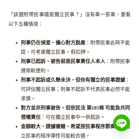
「該選附帶民事還是獨立民事？」沒有單一答案，要看
以下五種情境：
刑事仍在偵查、擔心對方脫產
：附帶民事此時不能
提，可考慮獨立民事 + 假扣押。
刑事已起訴、被告就是民事責任人本人
：附帶民事
通常較便利。
刑事不起訴或久懸未決，但你有獨立的民事證據
：
可評估獨立民事；刑事不起訴不代表民事必然不能
求償。
對方並非刑事被告，但依民法 第185條 可能負共同
侵權責任
：可在獨立民事中一併起訴。
金額較大、證據複雜、希望按民事程序節奏走
：獨
立民事的程序彈性可能較合適。