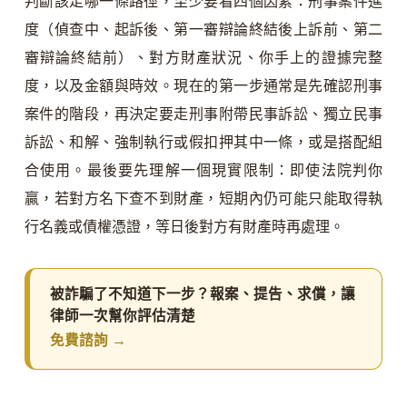
判斷該走哪一條路徑，至少要看四個因素：刑事案件進
度（偵查中、起訴後、第一審辯論終結後上訴前、第二
審辯論終結前）、對方財產狀況、你手上的證據完整
度，以及金額與時效。現在的第一步通常是先確認刑事
案件的階段，再決定要走刑事附帶民事訴訟、獨立民事
訴訟、和解、強制執行或假扣押其中一條，或是搭配組
合使用。最後要先理解一個現實限制：即使法院判你
贏，若對方名下查不到財產，短期內仍可能只能取得執
行名義或債權憑證，等日後對方有財產時再處理。
被詐騙了不知道下一步？報案、提告、求償，讓
律師一次幫你評估清楚
免費諮詢 →