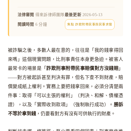
法律審閱
得來訴律師團隊
最後更新
2026-05-13
閱讀時間
6 分鐘
焦點 詐欺附帶民事與民事求償
被詐騙之後，多數人最在意的，往往是「我的錢拿得回
來嗎」這個現實問題，比刑事責任本身更急迫。被害人
最常卡的場景是「
詐欺刑事附帶民事賠償對方沒錢賠
」
——對方被起訴甚至判決有罪，但名下查不到財產，賠
償變成紙上權利。實務上要把錢拿回來，必須分清楚兩
件事：取得「可以主張的權利」（判決、和解、債權憑
證），以及「實際收到款項」（強制執行成功）。
勝訴
不等於拿到錢
，仍要看對方有沒有可供執行的財產。