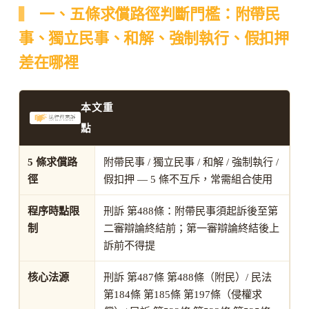
一、五條求償路徑判斷門檻：附帶民
事、獨立民事、和解、強制執行、假扣押
差在哪裡
本文重
點
5 條求償路
附帶民事 / 獨立民事 / 和解 / 強制執行 /
徑
假扣押 — 5 條不互斥，常需組合使用
程序時點限
刑訴 第488條：附帶民事須起訴後至第
制
二審辯論終結前；第一審辯論終結後上
訴前不得提
核心法源
刑訴 第487條 第488條（附民）/ 民法
第184條 第185條 第197條（侵權求