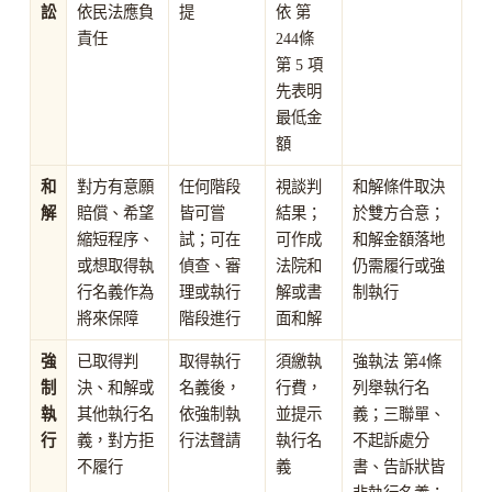
訟
依民法應負
提
依 第
責任
244條
第 5 項
先表明
最低金
額
和
對方有意願
任何階段
視談判
和解條件取決
解
賠償、希望
皆可嘗
結果；
於雙方合意；
縮短程序、
試；可在
可作成
和解金額落地
或想取得執
偵查、審
法院和
仍需履行或強
行名義作為
理或執行
解或書
制執行
將來保障
階段進行
面和解
強
已取得判
取得執行
須繳執
強執法 第4條
制
決、和解或
名義後，
行費，
列舉執行名
執
其他執行名
依強制執
並提示
義；三聯單、
行
義，對方拒
行法聲請
執行名
不起訴處分
不履行
義
書、告訴狀皆