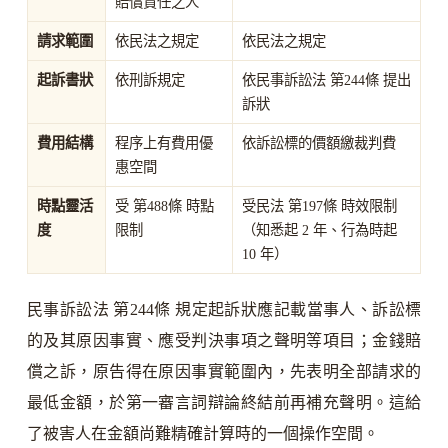
賠償責任之人
請求範圍
依民法之規定
依民法之規定
起訴書狀
依刑訴規定
依民事訴訟法 第244條 提出
訴狀
費用結構
程序上有費用優
依訴訟標的價額繳裁判費
惠空間
時點靈活
受 第488條 時點
受民法 第197條 時效限制
度
限制
（知悉起 2 年、行為時起
10 年）
民事訴訟法 第244條 規定起訴狀應記載當事人、訴訟標
的及其原因事實、應受判決事項之聲明等項目；金錢賠
償之訴，原告得在原因事實範圍內，先表明全部請求的
最低金額，於第一審言詞辯論終結前再補充聲明。這給
了被害人在金額尚難精確計算時的一個操作空間。