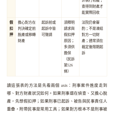
非執行名義；
查得到財產才
能實際回收
假
擔心對方在
起訴前或
須釋明
法院仍會審
扣
判決確定前
起訴中皆
請求與
酌；不是凍結
押
脫產或移轉
可聲請
假扣押
對方一切財
財產
原因；
產；通常須在
多須供
裁定後限期起
擔保
訴
（民訴
第526
條）
讀這張表的方法是先看兩個 axis：刑事案件進度走到
哪、對方財產狀況如何。如果刑事還在偵查、又擔心脫
產，先想假扣押；如果刑事已起訴、被告與民事責任人
重疊，附帶民事是常用工具；如果對方根本不是刑事被