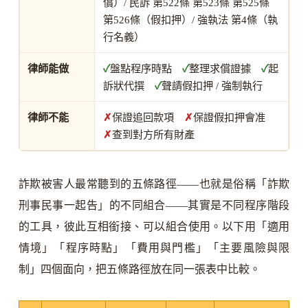
償）/ 民訴 第522條 第523條 第525條
第526條（假扣押）/ 強執法 第4條（執
行名義）
律師能做
✓
盤點程序時點
✓
整理求償證據
✓
起
訴狀代撰
✓
聲請假扣押 / 強制執行
律師不能
✗
保證追回款項
✗
保證假扣押會准
✗
查到對方所有財產
詐欺被害人最常聽到的五條路徑——也就是俗稱「詐欺
刑事民事一起告」的不同組合——其實是不同程序階段
的工具，彼此互相銜接、可以組合使用。以下用「適用
情境」「程序時點」「費用與門檻」「主要風險與限
制」四個面向，把五條路徑放在同一張表中比較。