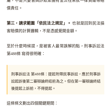
屬，不是只要曾與詐欺集團有金流往來就一律負連帶賠
償責任。
第三，請求範圍「依民法之規定」。
也就是回到民法損
害賠償的計算邏輯，不是憑感覺開金額。
至於什麼時候提，是被害人最常誤解的點，刑事訴訟法
第488條 寫得很明確：
刑事訴訟法 第488條：提起附帶民事訴訟，應於刑事訴
訟起訴後第二審辯論終結前為之。但在第一審辯論終結
後提起上訴前，不得提起。
這條條文劃出四個關鍵期間：