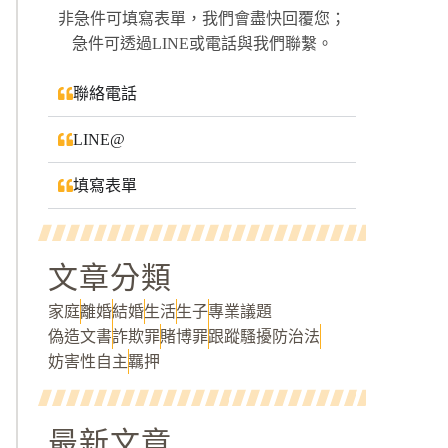
非急件可填寫表單，我們會盡快回覆您；
急件可透過LINE或電話與我們聯繫。
聯絡電話
LINE@
填寫表單
文章分類
家庭
離婚
結婚
生活
生子
專業議題
偽造文書
詐欺罪
賭博罪
跟蹤騷擾防治法
妨害性自主
羈押
最新文章