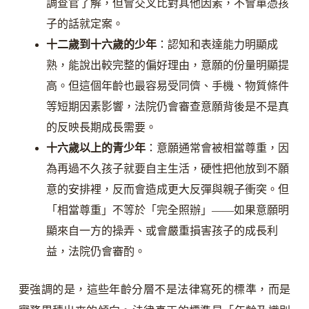
調查官了解，但會交叉比對其他因素，不會單憑孩
子的話就定案。
十二歲到十六歲的少年
：認知和表達能力明顯成
熟，能說出較完整的偏好理由，意願的份量明顯提
高。但這個年齡也最容易受同儕、手機、物質條件
等短期因素影響，法院仍會審查意願背後是不是真
的反映長期成長需要。
十六歲以上的青少年
：意願通常會被相當尊重，因
為再過不久孩子就要自主生活，硬性把他放到不願
意的安排裡，反而會造成更大反彈與親子衝突。但
「相當尊重」不等於「完全照辦」——如果意願明
顯來自一方的操弄、或會嚴重損害孩子的成長利
益，法院仍會審酌。
要強調的是，這些年齡分層不是法律寫死的標準，而是