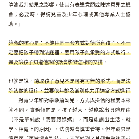
曉諭裁判結果之影響，使其有表達意願或陳述意見之機
會；必要時，得請兒童及少年心理或其他專業人士協
助。」
這條的核心是：不能用同一套方式對待所有孩子、不一
定要把孩子帶到法庭裡、要用孩子能承受的方式進行、
還要讓孩子知道他說的話會影響怎樣的安排
。
也就是說，
聽取孩子意見不是可有可無的形式，而是法
院該做的程序，並要依年齡及識別能力用適當方式進行
——對青少年和對學齡前幼兒，方式與採信的程度本來
就不同。實務傾向是，孩子越大、越能說出具體理由
（不是單純說「我要跟媽媽」，而是能講出生活、就
學、相處上的原因），法院越會慎重看待。但年齡只是
讓意願「更被認真對待」，不等於到了某個歲數孩子就