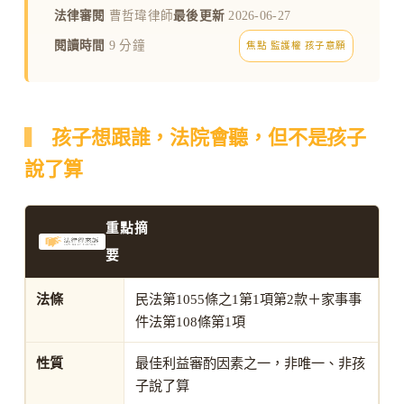
法律審閱
曹哲瑋律師
最後更新
2026-06-27
閱讀時間
9 分鐘
焦點 監護權 孩子意願
孩子想跟誰，法院會聽，但不是孩子
說了算
重點摘
要
法條
民法第1055條之1第1項第2款＋家事事
件法第108條第1項
性質
最佳利益審酌因素之一，非唯一、非孩
子說了算