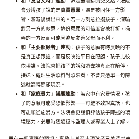
和「友善父母」連動
：這是最關鍵的交叉點。法院
會分辨孩子說的是
真實意願
，還是被同住一方影
響、灌輸後說出來的。若一方刻意拉攏孩子、灌輸
對另一方的敵意，這份意願的可信度會被打折，操
弄的一方反而可能因違反友善父母而不利。
和「主要照顧者」連動
：孩子的意願有時反映的不
是真正想跟誰，而是反映誰平日在照顧、孩子比較
依賴誰。法院會把孩子的話和過去誰真正在陪伴、
接送、處理生活照料對照來看，不會只憑單一句陳
述就翻轉照顧現況。
和「家庭暴力」議題連動
：若家中有家暴情況，孩
子的意願可能受恐懼影響——可能不敢說真話、也
可能順從施暴方。法院會更謹慎評估孩子陳述的環
境壓力，必要時透過程序監理人或專業人士了解。
要有一個實際的預期：實務上甚至出現孩子已能清楚表