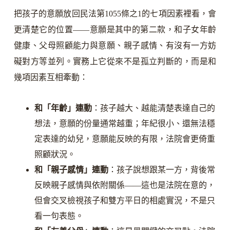
把孩子的意願放回民法第1055條之1的七項因素裡看，會
更清楚它的位置——意願是其中的第二款，和子女年齡
健康、父母照顧能力與意願、親子感情、有沒有一方妨
礙對方等並列。實務上它從來不是孤立判斷的，而是和
幾項因素互相牽動：
和「年齡」連動
：孩子越大、越能清楚表達自己的
想法，意願的份量通常越重；年紀很小、還無法穩
定表達的幼兒，意願能反映的有限，法院會更倚重
照顧狀況。
和「親子感情」連動
：孩子說想跟某一方，背後常
反映親子感情與依附關係——這也是法院在意的，
但會交叉檢視孩子和雙方平日的相處實況，不是只
看一句表態。