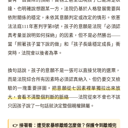
達、也明確說想跟某一方，法院仍基於人格發展需要與
依附關係的穩定，未依其意願判定或改定的情形。依憲
法法庭111年憲判字第8號，孩子的意願是法院「必須認
真考量並說明如何採納」的因素，但不是必然勝出——
當「照著孩子當下說的做」和「孩子長遠穩定成長」衝
突時，法院會以後者為準。
換句話說，孩子的意願不是一張可以直接兌現的選票，
而是法院綜合所有因素時必須認真納入、但仍要交叉檢
驗的一塊重要拼圖。
把意願從七因素裡單獨拉出來放
大，會看不清整個判斷的脈絡
——法院從來不會也不該
只因孩子說了一句話就決定整個親權歸屬。
👉 接著看：
遭受家暴想離婚怎麼做？保護令到離婚完