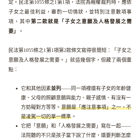
定。民法第1055條之1第1項，法院為親權裁判時，應依
子女之最佳利益，審酌一切情狀，並特別注意數項事
項，其中
第二款就是「子女之意願及人格發展之需
要」
。
民法第1055條之1第1項第2款條文寫得很簡短：「子女之
意願及人格發展之需要。」就這幾個字，但藏了兩個重
點：
它和其他因素
並列
——同一項裡還有子女的年齡健
康、父母的照顧意願與能力、親子感情、有沒有一
方妨礙對方等等。
意願是「應注意事項」之一，不
是凌駕一切的單一標準
。
它把「意願」和「人格發展之需要」寫在一起——
法院聽的不只是孩子當下說了什麼，還要判斷怎麼