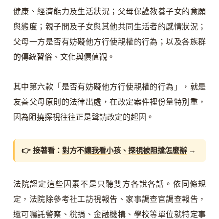
健康、經濟能力及生活狀況；父母保護教養子女的意願
與態度；親子間及子女與其他共同生活者的感情狀況；
父母一方是否有妨礙他方行使親權的行為；以及各族群
的傳統習俗、文化與價值觀。
其中第六款「是否有妨礙他方行使親權的行為」，就是
友善父母原則的法律出處，在改定案件裡份量特別重，
因為阻撓探視往往正是聲請改定的起因。
👉 接著看：
對方不讓我看小孩、探視被阻擋怎麼辦
→
法院認定這些因素不是只聽雙方各說各話。依同條規
定，法院除參考社工訪視報告、家事調查官調查報告，
還可囑託警察、稅捐、金融機構、學校等單位就特定事