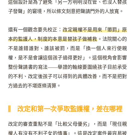
這個設計是為了避免「另一方明明沒在管、也沒人替孩
子發聲」的窘境，所以條文刻意把聲請門外的人放寬。
還有一個觀念要先校正：
改定親權不是用來「懲罰」原
本的監護人，制度的本意是替孩子做補救
。法院關心的
不是誰錯誰對、誰該被罰，而是「換一個人來行使親
權，是不是會讓這個孩子過得更好」。這個視角會影響
整份聲請書的寫法——舉證的軸線要圍繞孩子目前承受
的不利、改定後孩子可以得到的具體改善，而不是把對
方過去的不堪逐條清算。
改定和第一次爭取監護權，差在哪裡
改定的審查重點不是「比較父母優劣」，而是「現任親
權人有沒有不利子女的情事」。這是改定案件最容易被