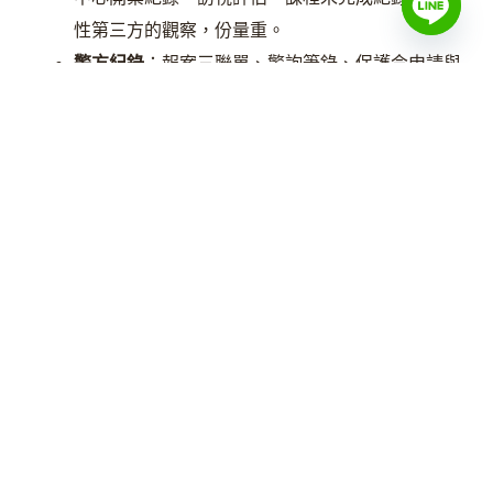
性第三方的觀察，份量重。
警方紀錄
：報案三聯單、警詢筆錄、保護令申請與
核發、與孩子有關的家暴事件紀錄。
生活照顧紀錄
：對話訊息、出遊照片、接送紀錄、
由誰買孩子日用品的明細，可以呈現「實際上是誰
在照顧」。
書面溝通紀錄
：探視協調、就學就醫重大決定的訊
息往來，是判斷友善父母與重大事項擅斷的依據。
整理證據時有兩個原則：第一，
能用書面、紀錄、第三
方文件呈現的，就不要倚賴口頭證述
；第二，盡可能依
時間排序，讓「持續性」這件事在訴狀裡看得出來，而
不是把資料堆成一團。