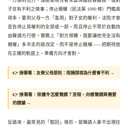
一方換到他方，理由是現任者未盡保護教養義務、或對
子女有不利之情事；停止親權（民法第 1090 條）門檻高
得多，要到父母一方「濫用」對子女的權利，法院才會
宣告停止其權利的全部或一部，而且停止不等於自動改
由聲請方行使。實務上「對方很糟，我要讓他完全沒有
親權」多半走的是改定、而不是停止親權——把期待放
在正確的軌道上，準備方向才會對。
👉 接著看：
友善父母原則：阻撓探視為什麼會不利
→
👉 接著看：
保護令怎麼聲請？流程、向哪聲請與需要
的證據
→
反過來，最常見的「駁回」情形，是聲請人拿不出現任