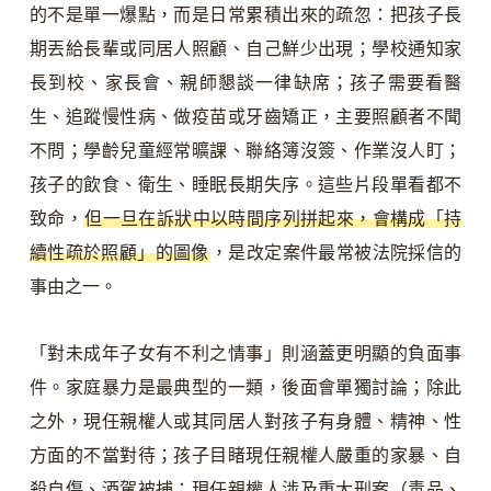
的不是單一爆點，而是日常累積出來的疏忽：把孩子長
期丟給長輩或同居人照顧、自己鮮少出現；學校通知家
長到校、家長會、親師懇談一律缺席；孩子需要看醫
生、追蹤慢性病、做疫苗或牙齒矯正，主要照顧者不聞
不問；學齡兒童經常曠課、聯絡簿沒簽、作業沒人盯；
孩子的飲食、衛生、睡眠長期失序。這些片段單看都不
致命，
但一旦在訴狀中以時間序列拼起來，會構成「持
續性疏於照顧」的圖像
，是改定案件最常被法院採信的
事由之一。
「對未成年子女有不利之情事」則涵蓋更明顯的負面事
件。家庭暴力是最典型的一類，後面會單獨討論；除此
之外，現任親權人或其同居人對孩子有身體、精神、性
方面的不當對待；孩子目睹現任親權人嚴重的家暴、自
殺自傷、酒駕被捕；現任親權人涉及重大刑案（毒品、