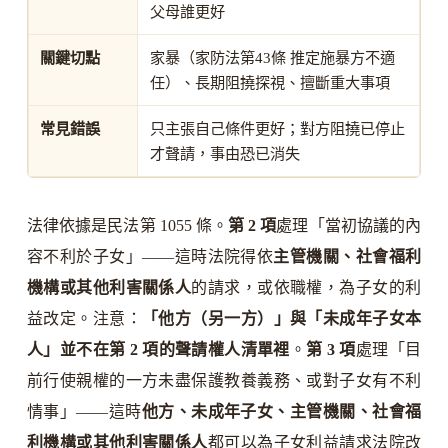
父母誰更好
關鍵切點
家暴（家防法第43條 推定施暴方不適
任）、長期阻撓探視、擅斷重大事項
常見錯誤
只主張自己條件更好；對方阻撓已停止
才聲請，事由恐已消失
法律依據是民法第 1055 條。
第 2 項
處理「當初協議的內
容不利於子女」——這時法院得依
主管機關、社會福利
機構或其他利害關係人
的請求，或依職權，為子女的利
益改定。注意：
「他方（另一方）」與「未成年子女本
人」並不在第 2 項的聲請權人清單裡
。
第 3 項
處理「目
前行使親權的一方未盡保護教養義務、或對子女有不利
情事」——這時
他方、未成年子女、主管機關、社會福
利機構或其他利害關係人
都可以為子女利益請求法院改