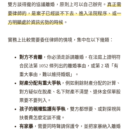
雙方談得攏的協議離婚，原則上可以自己辦完。
真正需
要律師的，是案子已經談不下去、進入法院程序、或一
方明顯處於資訊劣勢的時候
。
實務上比較需要委任律師的情境，集中在以下幾類：
對方不肯離
，你必須走訴請離婚，在法庭上證明符
合民法第 1052 條列出的離婚事由，或第 2 項「有
重大事由，難以維持婚姻」。
財產分配有重大爭執
，例如剩餘財產分配的計算、
對方疑似在脫產、名下財產不清楚、退休金保單股
票要不要列入。
孩子的親權監護有爭執
，雙方都想要、或對探視與
扶養費怎麼定談不攏。
有家暴
，需要同時聲請保護令，並把家暴納入離婚