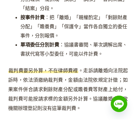
「結案」分段。
按事件計費
：把「離婚」「親權酌定」「剩餘財產
分配」「贍養費」「保護令」當作各自獨立的委任
事件，分別報價。
單項委任分別計費
：協議書審閱、單次調解出席、
書狀代寫等小型委任，可能以件計費。
裁判費要另外算，不在律師費裡
。走訴請離婚向法院起
訴時，依法須繳納裁判費，金額由法院依規定計徵；如
果案件併合請求剩餘財產分配或贍養費等財產上給付，
裁判費可能按請求標的金額另外計算。協議離婚向戶政
機關辦理登記則沒有這筆裁判費。
委任前要請律師把「這筆費用涵蓋到哪個階段、哪些工