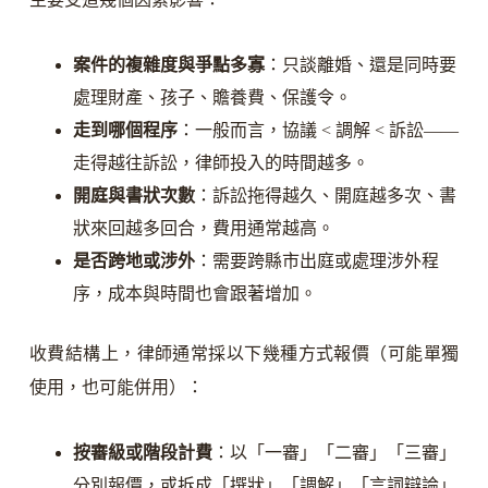
案件的複雜度與爭點多寡
：只談離婚、還是同時要
處理財產、孩子、贍養費、保護令。
走到哪個程序
：一般而言，協議 < 調解 < 訴訟——
走得越往訴訟，律師投入的時間越多。
開庭與書狀次數
：訴訟拖得越久、開庭越多次、書
狀來回越多回合，費用通常越高。
是否跨地或涉外
：需要跨縣市出庭或處理涉外程
序，成本與時間也會跟著增加。
收費結構上，律師通常採以下幾種方式報價（可能單獨
使用，也可能併用）：
按審級或階段計費
：以「一審」「二審」「三審」
分別報價，或拆成「撰狀」「調解」「言詞辯論」