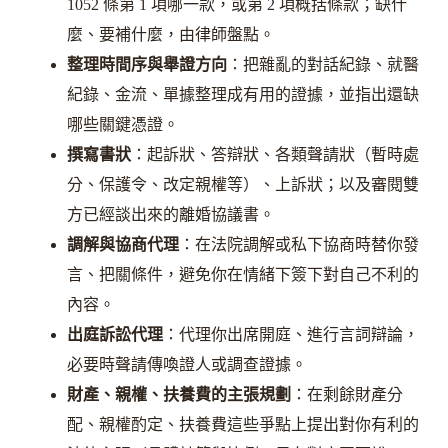
1052 條第 1 項哪一款，或第 2 項概括條款；缺什
麼、要補什麼，由律師盤點。
整理時間序與舉證方向
：把雜亂的對話紀錄、就醫
紀錄、金流、單據整理成有用的證據，並指出還缺
哪些關鍵憑證。
撰寫書狀
：起訴狀、答辯狀、各類聲請狀（暫時處
分、保護令、改定親權等）、上訴狀；以及審閱雙
方已經談出來的離婚協議書。
調解與協商代理
：在法院調解或私下協商時替你發
言、把關條件，避免你在情緒下簽下對自己不利的
內容。
出庭訴訟代理
：代理你出席開庭、進行言詞辯論，
必要時聲請傳喚證人或調查證據。
財產、親權、扶養費的主張規劃
：在剩餘財產分
配、親權酌定、扶養費這些爭點上提出對你有利的