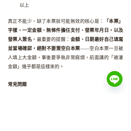
以上
真正不能少、缺了本票就可能無效的核心是：
「本票」
字樣、一定金額、無條件擔任支付、發票年月日，以及
發票人簽名
。最重要的提醒：
金額、日期最好自己填寫
並當場確認，絕對不要簽空白本票
——空白本票一旦被
人填上大金額，事後要爭執非常麻煩，前面講的「被灌
金額」幾乎都是這樣來的。
常見問題
Q1：本票一定要去買印好的格式嗎？
不一定，自己書寫也可以，重點是必載事項齊全、由發
票人簽名；空白本票風險高，不建議。