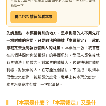
本票要怎麼用、被騙簽或金額不對怎麼救，傳 LINE 請律
師看一下
傳 LINE 請律師看本票
先講重點：本票最特別的地方，是拿到票的人不用先打
一場討錢的官司，只要向法院聲請「本票裁定」，就能
憑裁定去強制執行發票人的財產。
本票是一張「我答應
在某個時間付你某筆錢」的書面承諾，發票人簽名後就
有票據法上的效力。對拿票的債權人，它是快速討債的
利器；對簽票的人，它可能是個陷阱。下面把「收到本
票裁定怎麼辦、被騙簽怎麼救、我手上有本票怎麼討、
本票怎麼寫才有效」一次說清楚。
【本票是什麼？「本票裁定」又是什