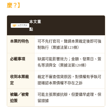
麼？】
本文重
點
本票的特色
可不先打官司，聲請本票裁定後即可強
制執行（票據法第123條）
必載事項
缺漏可能影響效力；金額、發票日、簽
名等須齊全（票據法第120條）
收到本票裁
裁定不審查借貸原因，對債權有爭執可
定
提確認本票債權不存在之訴
被騙／被脅
可能主張票據抗辯，但要儘早處理、保
迫簽
留證據