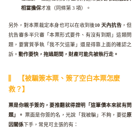
相當擔保
才准（同條第 3 項）。
另外，對本票裁定本身也可以在收到後
10 天內抗告
，但
抗告審多半只審「本票形式要件、有沒有到期」這類問
題，要實質爭執「我不欠這筆」還是得靠上面的確認之
訴。
動作要快，拖過期間，財產可能先被執行走。
【被騙簽本票、簽了空白本票怎麼
救？】
票是你親手簽的，要推翻就得證明「這筆債本來就有問
題」。
票面是你簽的名，光說「我被騙」不夠，要從
原
因關係
下手，常見可主張的有：