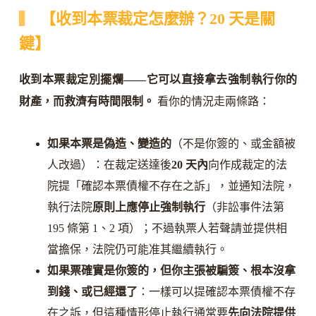
【收到本票裁定怎麼辦？20 天是關
鍵】
收到本票裁定別擺爛——它可以直接拿去強制執行你的
財產，而救濟有時間限制。
看你的情況走兩條路：
如果本票是偽造、變造的
（不是你簽的、或金額被
人改過）：在裁定送達後
20 天內
向作成裁定的法
院提「確認本票債權不存在之訴」，並通知法院，
執行法院
原則上應停止強制執行
（非訟事件法第
195 條第 1、2 項）；不過執票人若聲請並提供相
當擔保，法院仍可能准其繼續執行。
如果票確實是你簽的，但你主張被騙簽、根本沒拿
到錢、或已經還了
：一樣可以提確認本票債權不存
在之訴，但這種情形停止執行通常要
先向法院提供