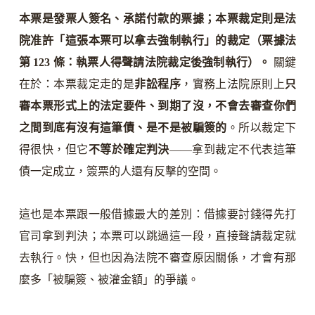
本票是發票人簽名、承諾付款的票據；本票裁定則是法
院准許「這張本票可以拿去強制執行」的裁定（票據法
第 123 條：執票人得聲請法院裁定後強制執行）。
關鍵
在於：本票裁定走的是
非訟程序
，實務上法院原則上
只
審本票形式上的法定要件、到期了沒，不會去審查你們
之間到底有沒有這筆債、是不是被騙簽的
。所以裁定下
得很快，但它
不等於確定判決
——拿到裁定不代表這筆
債一定成立，簽票的人還有反擊的空間。
這也是本票跟一般借據最大的差別：借據要討錢得先打
官司拿到判決；本票可以跳過這一段，直接聲請裁定就
去執行。快，但也因為法院不審查原因關係，才會有那
麼多「被騙簽、被灌金額」的爭議。