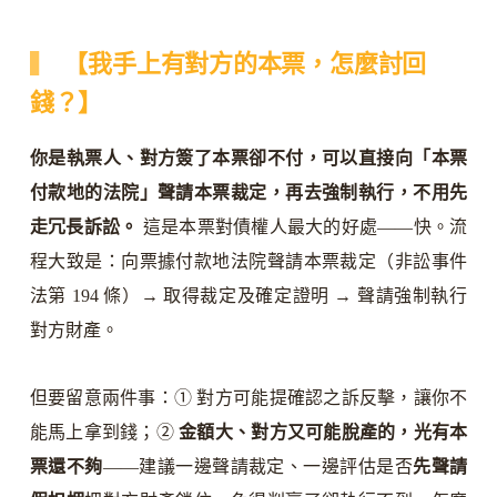
【我手上有對方的本票，怎麼討回
錢？】
你是執票人、對方簽了本票卻不付，可以直接向「本票
付款地的法院」聲請本票裁定，再去強制執行，不用先
走冗長訴訟。
這是本票對債權人最大的好處——快。流
程大致是：向票據付款地法院聲請本票裁定（非訟事件
法第 194 條）→ 取得裁定及確定證明 → 聲請強制執行
對方財產。
但要留意兩件事：① 對方可能提確認之訴反擊，讓你不
能馬上拿到錢；②
金額大、對方又可能脫產的，光有本
票還不夠
——建議一邊聲請裁定、一邊評估是否
先聲請