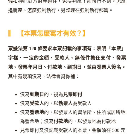
假扣押
把對方財產鎖住，免得判贏了卻執行不到。怎麼
追脫產、怎麼強制執行，另整理在強制執行那篇。
【本票怎麼寫才有效？】
票據法第 120 條要求本票記載的事項有：表明「本票」
字樣、一定的金額、受款人、無條件擔任支付、發票
地、發票年月日、付款地、到期日，並由發票人簽名。
其中有幾項沒寫，法律會幫你補：
沒寫
到期日
的，視為
見票即付
沒寫
受款人
的，以
執票人
為受款人
沒寫
發票地
的，以發票人的營業所、住所或居所地
為發票地；沒寫
付款地
的，以發票地為付款地
見票即付又沒記載受款人的本票，金額須在 500 元