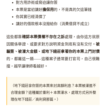
對方用詐術或脅迫讓你簽
本票是當初講好
擔保用
的，不是真的欠這筆錢
你其實已經清償了
講好的借款根本沒撥給你（消費借貸不成立）
這些都靠
確認本票債權不存在之訴
處理，由你這方就原
因關係舉證、或要求對方說明資金到底有沒有交付。
被
騙簽、被灌大金額、或地下錢莊拿著你的本票上門討債
的，都屬這一類——這種案子通常要打官司，自己很難
擋，越早讓律師看越好。
（地下錢莊拿你簽的本票來討高額利息？本票被灌進不
合理金額？這種屬於重利＋本票灌水，處理方式另外整
理在地下錢莊／高利貸那篇。）