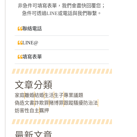
非急件可填寫表單，我們會盡快回覆您；
急件可透過LINE或電話與我們聯繫。
聯絡電話
LINE@
填寫表單
文章分類
家庭
離婚
結婚
生活
生子
專業議題
偽造文書
詐欺罪
賭博罪
跟蹤騷擾防治法
妨害性自主
羈押
最新文章