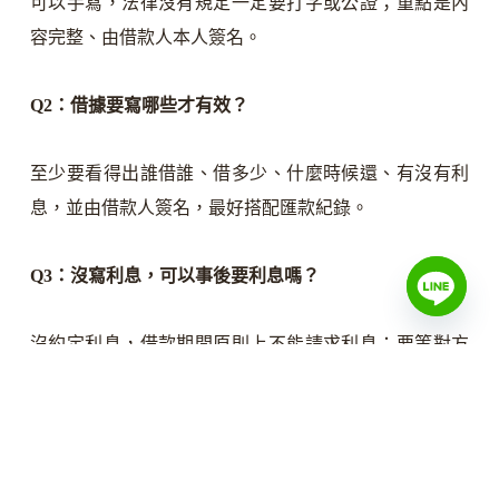
可以手寫，法律沒有規定一定要打字或公證；重點是內
容完整、由借款人本人簽名。
Q2：借據要寫哪些才有效？
至少要看得出誰借誰、借多少、什麼時候還、有沒有利
息，並由借款人簽名，最好搭配匯款紀錄。
Q3：沒寫利息，可以事後要利息嗎？
沒約定利息，借款期間原則上不能請求利息；要等對方
到期遲延，才有法定遲延利息（週年5%）。
Q4：當初沒寫借據，還能討回來嗎？