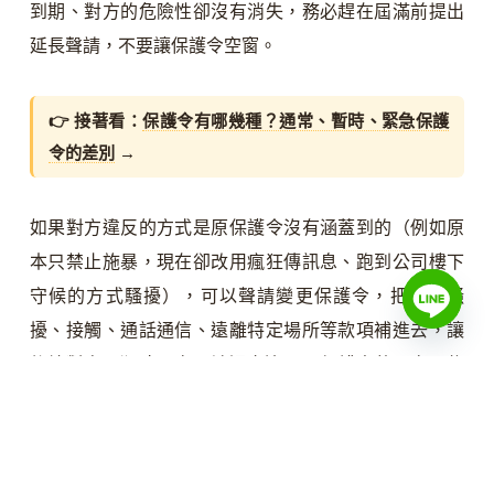
到期、對方的危險性卻沒有消失，務必趕在屆滿前提出
延長聲請，不要讓保護令空窗。
👉 接著看：
保護令有哪幾種？通常、暫時、緊急保護
令的差別
→
如果對方違反的方式是原保護令沒有涵蓋到的（例如原
本只禁止施暴，現在卻改用瘋狂傳訊息、跑到公司樓下
守候的方式騷擾），可以聲請變更保護令，把禁止騷
擾、接觸、通話通信、遠離特定場所等款項補進去，讓
後續對方再犯時更容易被認定違反。
保護令的內容是依
個案需要核發的，不是一套固定模板，覺得保護不夠就
應該主動請法院調整。