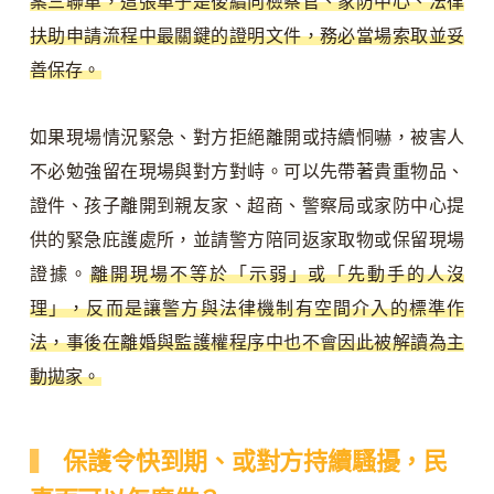
案三聯單，這張單子是後續向檢察官、家防中心、法律
扶助申請流程中最關鍵的證明文件，務必當場索取並妥
善保存。
如果現場情況緊急、對方拒絕離開或持續恫嚇，被害人
不必勉強留在現場與對方對峙。可以先帶著貴重物品、
證件、孩子離開到親友家、超商、警察局或家防中心提
供的緊急庇護處所，並請警方陪同返家取物或保留現場
證據。
離開現場不等於「示弱」或「先動手的人沒
理」，反而是讓警方與法律機制有空間介入的標準作
法，事後在離婚與監護權程序中也不會因此被解讀為主
動拋家。
保護令快到期、或對方持續騷擾，民