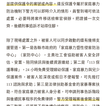
並提供保護令的案號或內容。
違反保護令屬於家庭暴力
防治機制下警方可以即時介入的情形，員警到場可依法
處置，必要時將案件移送檢察官偵辦。把證據一次交
齊，後續刑事追訴才站得住腳。
除了現場處置之外，被害人可以同步啟動的還有幾條支
援管道。第一是各縣市政府的「家庭暴力暨性侵害防治
中心」（家防中心），主責社工會協助被害人安全評
估、安置、陪同偵訊與後續資源連結；第二是「113 保
護專線」，24 小時免費受理婦幼保護、家庭暴力與兒少
保護案件，被害人若深夜或假日不便報警，可先撥打
113 諮詢與求助；第三是法律扶助基金會的家暴專案扶
助，符合家庭暴力被害人身分者，可申請刑事告訴階段
與後續民事程序的免費律師。
警方受理報案後會開立報