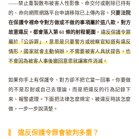
——禁止重製散布被害人性影像、命交付或刪除已持有
的、命向網際網路平台申請移除已上傳內容。
只要法院
在保護令裡命令對方做或不做的事項屬於這八款，對方
故意違反，都會落入第 61 條的射程範圍
。
違反保護令罪
屬於「公訴罪」，意思是只要警方或檢察官知道有違反
情形，國家就會主動偵辦，不需要被害人具狀提告，也
不會因為被害人事後撤回意思就讓案件消滅。
如果你手上有保護令、對方卻不把它當一回事，你要做
的不是忍耐或自己去理論，而是把違反的行為記錄下
來、報警處理。下面把法律怎麼規定、被違反時該怎麼
做，一步一步說清楚。
違反保護令罪會被判多重？