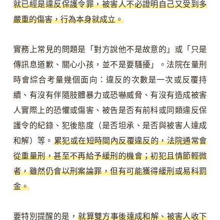
就已經是違反保護令罪，被害人不必證明自己又受到多
嚴重的傷害，行為本身就成立。
實務上常見的問題是「對方說他不是故意的」或「只是
傳訊息道歉、關心小孩，並不是要騷擾」。法院在量刑
時會綜合考量幾個面向：違反的次數是一次或反覆持
續、有沒有伴隨肢體暴力或恐嚇威脅、有沒有造成被害
人實際上的恐懼或傷害、被告是否有前科或同類違反保
護令的紀錄、犯後態度（是否坦承、是否與被害人達成
和解）等。
累犯或在短時間內反覆違反的，法院通常會
從重量刑，甚至不再給予緩刑的機會；初犯且情節輕微
者，雖然仍會以刑案論罪，但有可能獲得緩刑或易科罰
金。
要特別提醒的是，
就算雙方事後達成和解、被害人收下