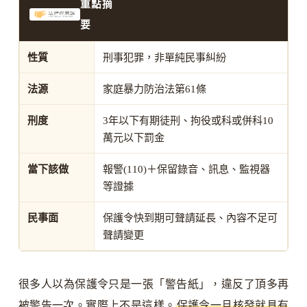
重點摘
要
性質
刑事犯罪，非單純民事糾紛
法源
家庭暴力防治法第61條
刑度
3年以下有期徒刑、拘役或科或併科10
萬元以下罰金
當下該做
報警(110)＋保留錄音、訊息、監視器
等證據
民事面
保護令快到期可聲請延長、內容不足可
聲請變更
很多人以為保護令只是一張「警告紙」，違反了頂多再
被警告一次。實際上不是這樣。
保護令一旦核發就具有