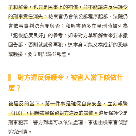
了和解金，也只是民事上的補償，並不能讓違反保護令
的刑事責任消失。
檢察官仍會依公訴程序起訴，法院仍
會依事實判決有罪與否；和解書頂多在量刑時被列為
「犯後態度良好」的參考。如果對方拿和解金來要求撤
回告訴、否則就威脅再犯，這本身可能又構成新的恐嚇
或騷擾，要立刻記錄並報警。
對方違反保護令，被害人當下該做什
麼？
被違反的當下，第一件事是確保自身安全、立刻報警
（110），同時盡量保留對方違反的證據。
違反保護令是
刑事犯罪，警方到場可以依法處理，事後由檢察官偵辦
追究刑責。