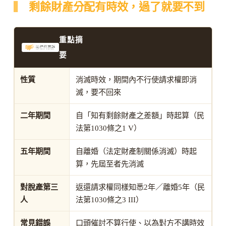
剩餘財產分配有時效，過了就要不到
重點摘
要
性質
消滅時效，期間內不行使請求權即消
滅，要不回來
二年期間
自「知有剩餘財產之差額」時起算（民
法第1030條之1 V）
五年期間
自離婚（法定財產制關係消滅）時起
算，先屆至者先消滅
對脫產第三
返還請求權同樣知悉2年／離婚5年（民
人
法第1030條之3 III）
常見錯誤
口頭催討不算行使、以為對方不講時效