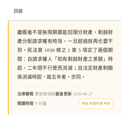
目錄
離婚後不是無限期都能回頭分財產，剩餘財
產分配請求權有時效，一旦超過就再也要不
到。民法第 1030 條之 1 第 5 項定了兩個期
間：自請求權人「知有剩餘財產之差額」時
起，二年間不行使而消滅；自法定財產制關
係消滅時起，逾五年者，亦同。
法律審閱
曹哲瑋律師
最後更新
2026-06-27
閱讀時間
9 分鐘
焦點 剩餘財產 時效