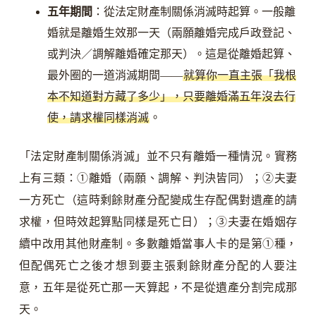
五年期間
：從法定財產制關係消滅時起算。一般離
婚就是離婚生效那一天（兩願離婚完成戶政登記、
或判決／調解離婚確定那天）。這是從離婚起算、
最外圈的一道消滅期間——
就算你一直主張「我根
本不知道對方藏了多少」，只要離婚滿五年沒去行
使，請求權同樣消滅
。
「法定財產制關係消滅」並不只有離婚一種情況。實務
上有三類：①離婚（兩願、調解、判決皆同）；②夫妻
一方死亡（這時剩餘財產分配變成生存配偶對遺產的請
求權，但時效起算點同樣是死亡日）；③夫妻在婚姻存
續中改用其他財產制。多數離婚當事人卡的是第①種，
但配偶死亡之後才想到要主張剩餘財產分配的人要注
意，五年是從死亡那一天算起，不是從遺產分割完成那
天。