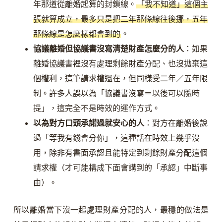
年那道從離婚起算的封鎖線。
「我不知道」這個主
張就算成立，最多只是把二年那條線往後挪，五年
那條線是怎麼樣都會到的
。
協議離婚但協議書沒寫清楚財產怎麼分的人
：如果
離婚協議書裡沒有處理剩餘財產分配、也沒拋棄這
個權利，這筆請求權還在，但同樣受二年／五年限
制。許多人誤以為「協議書沒寫＝以後可以隨時
提」，這完全不是時效的運作方式。
以為對方口頭承諾過就安心的人
：對方在離婚後說
過「等我有錢會分你」，這種話在時效上幾乎沒
用，除非有書面承認且能特定到剩餘財產分配這個
請求權（才可能構成下面會講到的「承認」中斷事
由）。
所以離婚當下沒一起處理財產分配的人，最穩的做法是