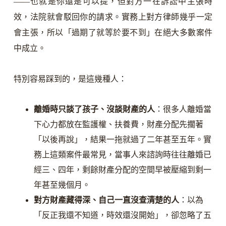
——也就是你還是可以提，但對方一在訴訟中主張時
效，法院就會駁回你的請求。實務上對方律師幾乎一定
會主張，所以「過期了就等於要不到」在絕大多數案件
中成立。
特別容易踩到的，是這幾種人：
離婚時只談了孩子、沒談財產的人
：很多人離婚當
下心力都放在監護權、扶養費，財產分配先擱著
「以後再說」，結果一拖就過了二年甚至五年。實
務上這類案件最常見，當事人來諮詢時往往離婚已
經三、四年，剩餘財產分配的空間早被壓縮到剩一
年甚至幾個月。
對方財產藏得深、自己一直沒查清楚的人
：以為
「反正我還不知道，時效還沒開始」，卻忽略了五