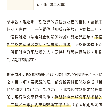
就不跑（5年照算）
簡單說，離婚那一刻起算的這個分財產的權利，會被兩
個期間夾住——一個從你「知道有差額」開始算二年，
一個從離婚（法定財產制關係消滅）開始算五年。
兩個
期間以先屆滿者為準，請求權即消滅
。所以離婚當下沒
一併把財產分配談妥的人，要特別盯著這個時效，別拖
到過期才想起來。
剩餘財產分配請求權的時效，現行規定在民法第 1030 條
之 1 第 5 項。要提醒的是：部分舊資料把時效寫成「第
1030 條之 1 第 2 項、第 3 項」，那是條次調整前的舊條
號；現行條文歷經增修後，
剩餘財產差額分配請求權的
「二年／五年」雙重時效落在第 5 項
（第 4 項則規定該