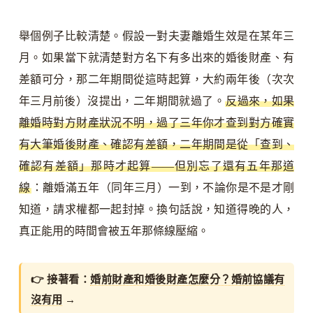
舉個例子比較清楚。假設一對夫妻離婚生效是在某年三
月。如果當下就清楚對方名下有多出來的婚後財產、有
差額可分，那二年期間從這時起算，大約兩年後（次次
年三月前後）沒提出，二年期間就過了。
反過來，如果
離婚時對方財產狀況不明，過了三年你才查到對方確實
有大筆婚後財產、確認有差額，二年期間是從「查到、
確認有差額」那時才起算——但別忘了還有五年那道
線
：離婚滿五年（同年三月）一到，不論你是不是才剛
知道，請求權都一起封掉。換句話說，知道得晚的人，
真正能用的時間會被五年那條線壓縮。
👉 接著看：
婚前財產和婚後財產怎麼分？婚前協議有
沒有用
→