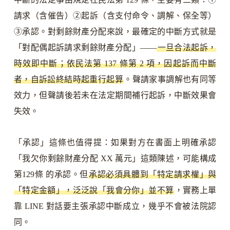
請求（含催告）②起訴（含支付命令、調解、保全等）
③承認。對剩餘財產分配來說，最確定的中斷方式就是
「對配偶起訴請求剩餘財產分配」——
一旦合法起訴，
時效即中斷；依民法第 137 條第 2 項，因起訴而中斷
者，自訴訟終結時起重行起算
。聲請家事調解也有同等
效力，但聲請後若未在法定期間補行起訴，中斷效果會
失效。
「承認」這條也值得提：如果對方在書面上明確承認
「我欠你剩餘財產分配 XX 萬元」這類陳述，可能構成
第129條 的承認。但
承認必須具體到「特定請求權」與
「特定金額」，泛泛說「我會分你」並不算
，實務上單
靠 LINE 對話要主張承認中斷成立，幾乎不會被法院認
同。