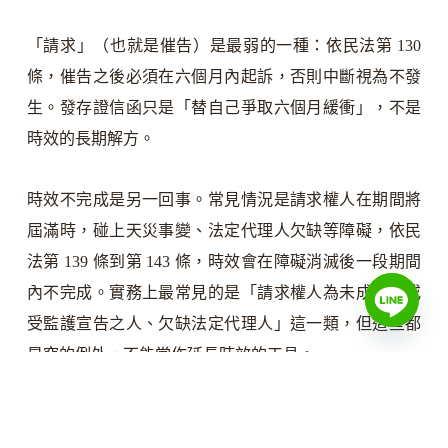
「請求」（也就是催告）是最弱的一種：依民法第 130
條，催告之後必須在六個月內起訴，否則中斷視為不發
生。發存證信函只是「替自己爭取六個月緩衝」，不是
時效的長期解方。
時效不完成是另一回事。常見情況是請求權人在期間將
屆滿時，碰上天災事變、法定代理人欠缺等障礙，依民
法第 139 條到第 143 條，時效會在障礙消滅後一段期間
內不完成。實務上最常見的是「請求權人為未成年人或
受監護宣告之人、欠缺法定代理人」這一類，但這些都
是窄的例外，不能當作延長時效的工具。
對方脫產，向第三人追討也有同樣的