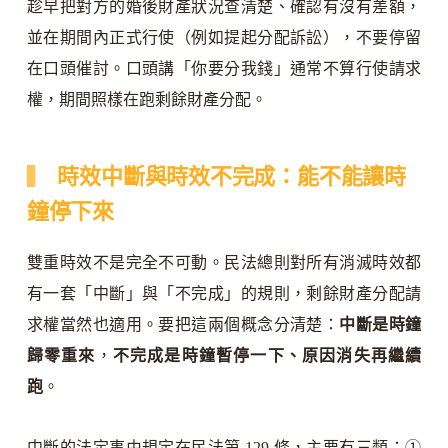
趁早把對方的婚後財產狀況查清楚、確認有沒有差額，
並在期間內正式行使（例如提起分配訴訟），不要停留
在口頭催討。口頭講「你要分我錢」通常不算行使請求
權，期間照樣在跑剩餘財產分配。
時效中斷與時效不完成：能不能讓時
鐘停下來
雙重時效不是完全不可動。民法總則對所有消滅時效都
有一套「中斷」與「不完成」的規則，剩餘財產分配請
求權當然也適用。要把這兩個概念分清楚：
中斷是時鐘
歸零重來
，
不完成是時鐘暫停一下、原因消失再繼續
跑
。
中斷的法定事由規定在民法第 129 條，主要有三類：①