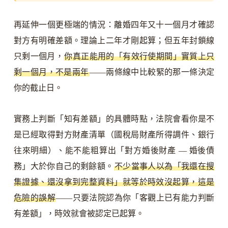
再延伸一個更極端的情況：離婚四年又十一個月才確認
對方有明確差額。理論上二年才剛起算；但五年封鎖線
只剩一個月，
你真正能用的「有效行使期間」實質上只
剩一個月，不是兩年
——兩條線中比較緊的那一條決定
你的截止日。
實務上判斷「知有差額」的具體時點，法院會看你是不
是已經取得對方財產清單（國稅局財產所得調件、銀行
往來明細）、能不能粗算出「對方婚後財產 — 婚後債
務」大於你自己的剩餘額。
不少當事人以為「我還在搜
集證據、還沒拿到完整資料」就等於時效沒起算，這是
危險的誤解
——只要法院認為你「客觀上已有能力判斷
有差額」，時效就會被認定已起算。