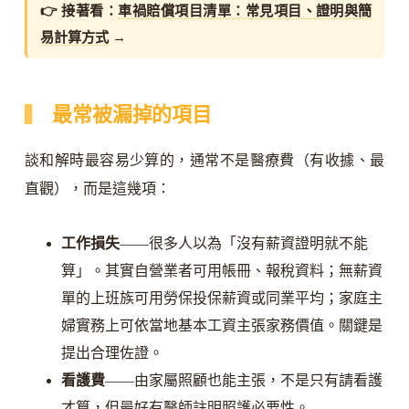
👉 接著看：
車禍賠償項目清單：常見項目、證明與簡
易計算方式
→
最常被漏掉的項目
談和解時最容易少算的，通常不是醫療費（有收據、最
直觀），而是這幾項：
工作損失
——很多人以為「沒有薪資證明就不能
算」。其實自營業者可用帳冊、報稅資料；無薪資
單的上班族可用勞保投保薪資或同業平均；家庭主
婦實務上可依當地基本工資主張家務價值。關鍵是
提出合理佐證。
看護費
——由家屬照顧也能主張，不是只有請看護
才算，但最好有醫師註明照護必要性。