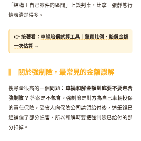
「結構＋自己案件的區間」上談判桌，比拿一張靜態行
情表清楚得多。
👉 接著看：
車禍賠償試算工具｜肇責比例・賠償金額
一次估算
→
關於強制險，最常見的金額誤解
搜尋量很高的一個問題：
車禍和解金額到底要不要包含
強制險？
答案是
不包含
。強制險是對方為自己車輛投保
的責任保險，受害人向保險公司請領給付後，這筆錢已
經補償了部分損害，所以和解時要把強制險已給付的部
分扣掉。