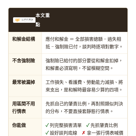
本文重
點
和解金結構
應付和解金 ＝ 全部損害總額 − 過失相
抵 − 強制險已付，談判時逐項對數字。
不含強制險
強制險已給付的部分要從和解金扣掉，
和解書必須寫明，不留模糊空間。
最常被漏掉
工作損失、看護費、勞動能力減損、將
來支出，是和解時最容易少算的四項。
用區間不用
先抓自己的肇責比例，再對照類似判決
行情表
的分布，不要直接套靜態行情表。
你能做
✓
列完整損害清單
✓
先抓肇責比例
✓
設好談判底線
✗
拿一張行情表喊價