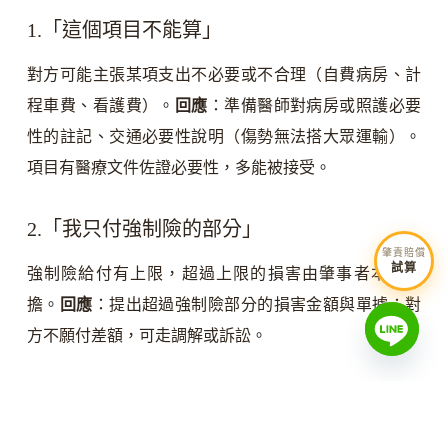
1.「這個項目不能算」
對方可能主張某項支出不必要或不合理（自費病房、計
程車費、看護費）。
回應
：準備醫師對病房或照護必要
性的註記、交通必要性說明（傷勢無法搭大眾運輸）。
項目有醫療文件佐證必要性，多能被接受。
2.「我只付強制險的部分」
肇責賠償
試算
強制險給付有上限，超過上限的損害由肇事者本人承
擔。
回應
：提出超過強制險部分的損害金額與單據；對
方不願付差額，可走調解或訴訟。
3.「你自己也有錯」
對方會主張過失相抵、要求扣減你的責任比例。
回應
：