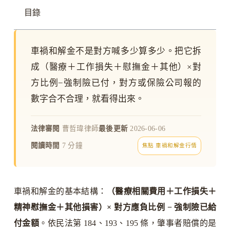
目錄
車禍和解金不是對方喊多少算多少。把它拆
成（醫療＋工作損失＋慰撫金＋其他）×對
方比例−強制險已付，對方或保險公司報的
數字合不合理，就看得出來。
法律審閱
曹哲瑋律師
最後更新
2026-06-06
閱讀時間
7 分鐘
焦點 車禍和解金行情
車禍和解金的基本結構：
（醫療相關費用＋工作損失＋
精神慰撫金＋其他損害）× 對方應負比例 − 強制險已給
付金額
。依民法第 184、193、195 條，肇事者賠償的是