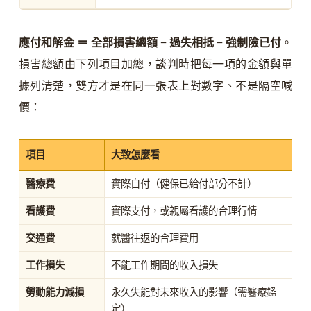
應付和解金 ＝ 全部損害總額 − 過失相抵 − 強制險已付
。
損害總額由下列項目加總，談判時把每一項的金額與單
據列清楚，雙方才是在同一張表上對數字、不是隔空喊
價：
項目
大致怎麼看
醫療費
實際自付（健保已給付部分不計）
看護費
實際支付，或親屬看護的合理行情
交通費
就醫往返的合理費用
工作損失
不能工作期間的收入損失
勞動能力減損
永久失能對未來收入的影響（需醫療鑑
定）