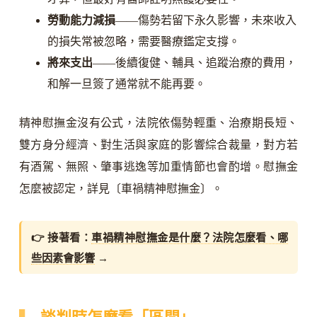
勞動能力減損
——傷勢若留下永久影響，未來收入
的損失常被忽略，需要醫療鑑定支撐。
將來支出
——後續復健、輔具、追蹤治療的費用，
和解一旦簽了通常就不能再要。
精神慰撫金沒有公式，法院依傷勢輕重、治療期長短、
雙方身分經濟、對生活與家庭的影響綜合裁量，對方若
有酒駕、無照、肇事逃逸等加重情節也會酌增。慰撫金
怎麼被認定，詳見〔車禍精神慰撫金〕。
👉 接著看：
車禍精神慰撫金是什麼？法院怎麼看、哪
些因素會影響
→