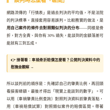
談判時怎麼看「區間」
網路流傳的「行情表」是過去判決的平均值，不是法院
的判決標準，直接套用容易誤判。比較務實的做法，是
用自己案件的條件去對照類似判決的分布
——同樣是骨
折，對方全責、與你有 30% 過失，能談到的金額落差可
能就有三到五成。
👉 接著看：
車禍骨折賠償怎麼看？公開判決資料中的
慰撫金觀察
→
所以談判前的順序是：先確認自己的肇責比例，再回頭
看損害總額，最後才得出「現實上能談到的數字」。可
以用〔車禍肇責比例查詢〕對照判決資料抓肇責落點，
用〔車禍賠償試算〕對照類似案件的賠償區間。帶著