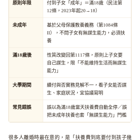
原則年限
付到子女「成年」＝滿18歲（民法第
12條，2023年起20→18）
未成年
基於父母保護教養義務（第1084條
II），不問子女有無謀生能力，必須扶
養
滿18歲後
性質改變回第1117條，原則上子女要
自己謀生，限「不能維持生活而無謀生
能力」
大學期間
續付與否實務見解不一，看子女能否謀
生、家庭狀況，宜協議寫明
常見錯誤
誤以為滿18歲當天扶養費自動全停／誤
把未成年扶養也套「無謀生能力」門檻
很多人離婚時最在意的，是「扶養費到底要付到孩子幾