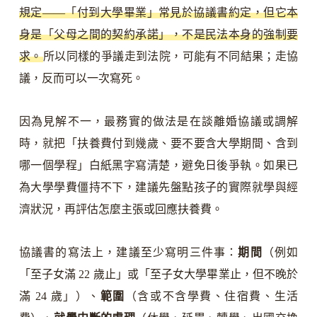
規定——「付到大學畢業」常見於協議書約定，但它本
身是「父母之間的契約承諾」，不是民法本身的強制要
求。
所以同樣的爭議走到法院，可能有不同結果；走協
議，反而可以一次寫死。
因為見解不一，最務實的做法是在談離婚協議或調解
時，就把「扶養費付到幾歲、要不要含大學期間、含到
哪一個學程」白紙黑字寫清楚，避免日後爭執。如果已
為大學學費僵持不下，建議先盤點孩子的實際就學與經
濟狀況，再評估怎麼主張或回應扶養費。
協議書的寫法上，建議至少寫明三件事：
期間
（例如
「至子女滿 22 歲止」或「至子女大學畢業止，但不晚於
滿 24 歲」）、
範圍
（含或不含學費、住宿費、生活