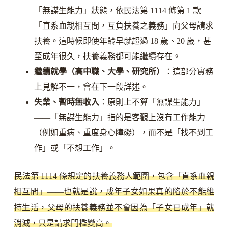
「無謀生能力」狀態，依民法第 1114 條第 1 款
「直系血親相互間，互負扶養之義務」向父母請求
扶養。這時候即使年齡早就超過 18 歲、20 歲，甚
至成年很久，扶養義務都可能繼續存在。
繼續就學（高中職、大學、研究所）
：這部分實務
上見解不一，會在下一段詳述。
失業、暫時無收入
：原則上不算「無謀生能力」
——「無謀生能力」指的是客觀上沒有工作能力
（例如重病、重度身心障礙），而不是「找不到工
作」或「不想工作」。
民法第 1114 條規定的扶養義務人範圍，包含「直系血親
相互間」——也就是說，成年子女如果真的陷於不能維
持生活，父母的扶養義務並不會因為「子女已成年」就
消滅，只是請求門檻變高。