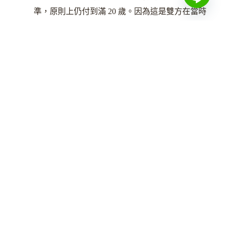
準，原則上仍付到滿 20 歲。因為這是雙方在當時
法律狀態下的具體合意，不會因為民法修正就自動
下修到 18 歲。
協議書寫「至子女成年止」
：解讀上比較有爭議
——若協議書是 2023 年修法前簽的，當時「成
年」就是 20 歲，多半會解為「至滿 20 歲止」；若
是 2023 年 1 月 1 日之後新簽的，「成年」就是 18
歲。
法院裁定寫「滿 20 歲止」
：以裁定主文為準，原
則上仍付到滿 20 歲，不會因為修法縮短。
修法不會回過頭把舊協議「自動改成 18 歲」——舊判決
或舊協議的扶養年限，原則上仍以當時白紙黑字為準。
但如果情況有大幅變化，仍可依民法第 1121 條請求變更
扶養程度與方法。