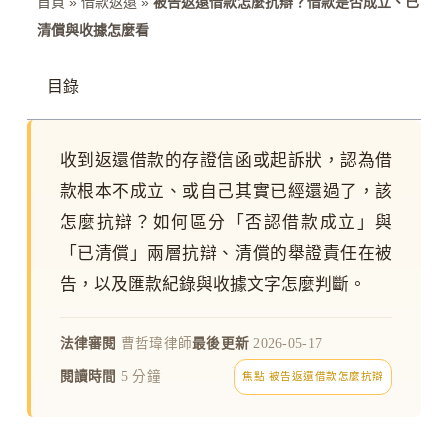
首頁
»
借款返還
»
被告返還借款怎麼抗辯？借款是否成立、已
清償與收據怎麼看
目錄
收到返還借款的存證信函或起訴狀，認為借
款根本不成立、或自己其實已經還過了，該
怎麼抗辯？如何區分「否認借款成立」與
「已清償」兩層抗辯、清償的舉證責任在被
告，以及匯款紀錄與收據文字怎麼判斷。
法律審閱
曹哲瑋律師
最後更新
2026-05-17
閱讀時間
5 分鐘
焦點 被告返還借款怎麼抗辯