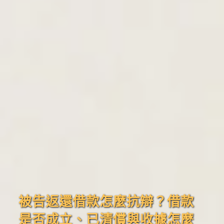
被告返還借款怎麼抗辯？借款
是否成立、已清償與收據怎麼