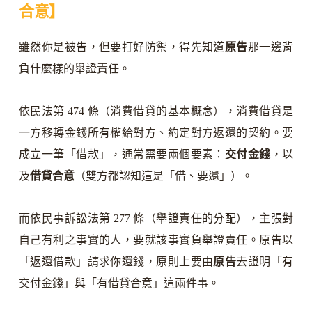
合意】
雖然你是被告，但要打好防禦，得先知道
原告
那一邊背
負什麼樣的舉證責任。
依民法第 474 條（消費借貸的基本概念），消費借貸是
一方移轉金錢所有權給對方、約定對方返還的契約。要
成立一筆「借款」，通常需要兩個要素：
交付金錢
，以
及
借貸合意
（雙方都認知這是「借、要還」）。
而依民事訴訟法第 277 條（舉證責任的分配），主張對
自己有利之事實的人，要就該事實負舉證責任。原告以
「返還借款」請求你還錢，原則上要由
原告
去證明「有
交付金錢」與「有借貸合意」這兩件事。