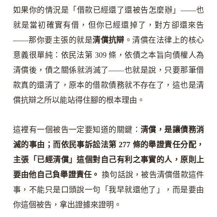
如果你的情況是「借款已經還了還被告怎麼辦」——也
就是當初確實有借，但你已經還掉了，對方卻還來告
——那你要主張的就是
清償抗辯
。清償在法律上的核心
意義很單純：依民法第 309 條，依債之本旨向債權人為
清償後，債之關係就消滅了——也就是說，只要那筆借
款真的還清了，原本的借款債務就不存在了，這也是清
償抗辯之所以能站得住腳的根本理由。
這裡有一個被告一定要知道的關鍵：
清償，是讓債務消
滅的事由；而依民事訴訟法第 277 條的舉證責任分配，
主張「已經清償」這個對自己有利之事實的人，原則上
要由他自己負舉證責任。
換句話說，被告清償借款這件
事，不能只是口頭說一句「我早就還他了」，而是要由
你這個被告，拿出證據來證明。