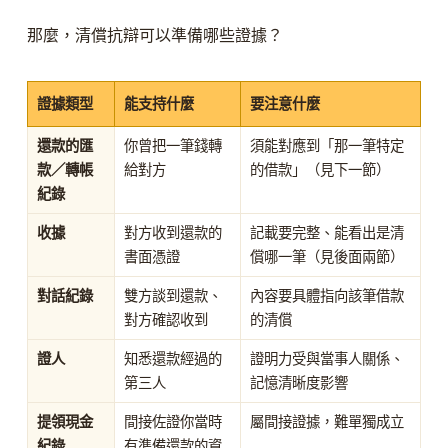
那麼，清償抗辯可以準備哪些證據？
證據類型
能支持什麼
要注意什麼
還款的匯
你曾把一筆錢轉
須能對應到「那一筆特定
款／轉帳
給對方
的借款」（見下一節）
紀錄
收據
對方收到還款的
記載要完整、能看出是清
書面憑證
償哪一筆（見後面兩節）
對話紀錄
雙方談到還款、
內容要具體指向該筆借款
對方確認收到
的清償
證人
知悉還款經過的
證明力受與當事人關係、
第三人
記憶清晰度影響
提領現金
間接佐證你當時
屬間接證據，難單獨成立
紀錄
有準備還款的資