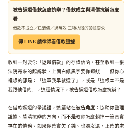
被告返還借款怎麼抗辯？借款成立與清償抗辯怎麼
看
借款不成立／已清償／過時效 三種抗辯的證據要求
傳 LINE 請律師看借款證據
收到一封要你「返還借款」的存證信函，甚至收到一張
法院寄來的起訴狀，上面白紙黑字要你還錢——但你心
裡想的卻是：「這筆我早就還了」，或是「這根本不是
我跟他借的」。這種情況下，被告返還借款怎麼抗辯？
在借款返還的爭議裡，這篇站在
被告角度
：協助你整理
證據、釐清抗辯的方向，而
不是
教你怎麼賴掉一筆真實
存在的債務。如果你確實欠了錢、也還沒還，正確的處