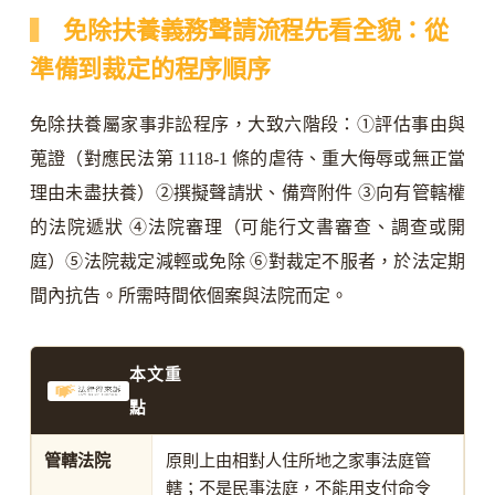
免除扶養義務聲請流程先看全貌：從
準備到裁定的程序順序
免除扶養屬家事非訟程序，大致六階段：①評估事由與
蒐證（對應民法第 1118-1 條的虐待、重大侮辱或無正當
理由未盡扶養）②撰擬聲請狀、備齊附件 ③向有管轄權
的法院遞狀 ④法院審理（可能行文書審查、調查或開
庭）⑤法院裁定減輕或免除 ⑥對裁定不服者，於法定期
間內抗告。所需時間依個案與法院而定。
本文重
點
管轄法院
原則上由相對人住所地之家事法庭管
轄；不是民事法庭，不能用支付命令