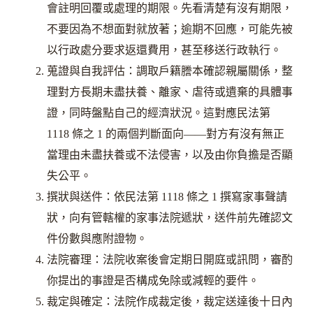
會註明回覆或處理的期限。先看清楚有沒有期限，
不要因為不想面對就放著；逾期不回應，可能先被
以行政處分要求返還費用，甚至移送行政執行。
蒐證與自我評估：調取戶籍謄本確認親屬關係，整
理對方長期未盡扶養、離家、虐待或遺棄的具體事
證，同時盤點自己的經濟狀況。這對應民法第
1118 條之 1 的兩個判斷面向——對方有沒有無正
當理由未盡扶養或不法侵害，以及由你負擔是否顯
失公平。
撰狀與送件：依民法第 1118 條之 1 撰寫家事聲請
狀，向有管轄權的家事法院遞狀，送件前先確認文
件份數與應附證物。
法院審理：法院收案後會定期日開庭或訊問，審酌
你提出的事證是否構成免除或減輕的要件。
裁定與確定：法院作成裁定後，裁定送達後十日內