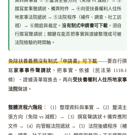
資料與事實 → ②釐清主張方向（免除 vs 減輕）→ ③
撰寫家事聲請狀、備齊附件 → ④向受扶養權利人住所
地家事法院遞狀 → ⑤法院程序（補件、調查、社工訪
視）→ ⑥開庭與裁定。
沒有制式申請書可下載
，須自
行撰寫聲請狀；關鍵在能否把事實與證據整理成可被
法院檢驗的時間軸。
免除扶養義務沒有制式「申請書」可下載
——要自行撰
寫
家事事件聲請狀
，把事實、依據（民法第 1118-1
條）、證據清單寫進去，再向
受扶養權利人住所地家事
法院
聲請。
整體流程六階段
：（1）整理資料與事實 →（2）釐清主
張方向（免除 vs 減輕）→（3）撰寫聲請狀＋備齊應附
文件 →（4）向管轄法院遞狀 →（5）法院後續程序（補