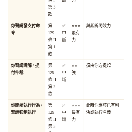
第 3
款
你聲請發支付命
第
✅
⭐⭐⭐
與起訴同效力
令
129
中
最有
條 II
斷
力
第 1
款
你聲請調解 / 提
第
✅
⭐⭐
須由你方提起
付仲裁
129
中
強
條 II
斷
第 2
款
你開始執行行為 /
第
✅
⭐⭐⭐
此時你應該已有判
聲請強制執行
129
中
最有
決或執行名義
條 II
斷
力
第 5