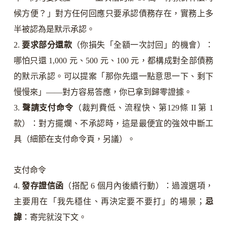
候方便？」對方任何回應只要承認債務存在，實務上多
半被認為是默示承認。
2.
要求部分還款
（你損失「全額一次討回」的機會）：
哪怕只還 1,000 元、500 元、100 元，都構成對全部債務
的默示承認。可以提案「那你先還一點意思一下、剩下
慢慢來」——對方容易答應，你已拿到歸零證據。
3.
聲請支付命令
（裁判費低、流程快、第129條 II 第 1
款）：對方擺爛、不承認時，這是最便宜的強效中斷工
具（細節在支付命令頁，另議）。
支付命令
4.
發存證信函
（搭配 6 個月內後續行動）：過渡選項，
主要用在「我先穩住、再決定要不要打」的場景；
忌
諱
：寄完就沒下文。