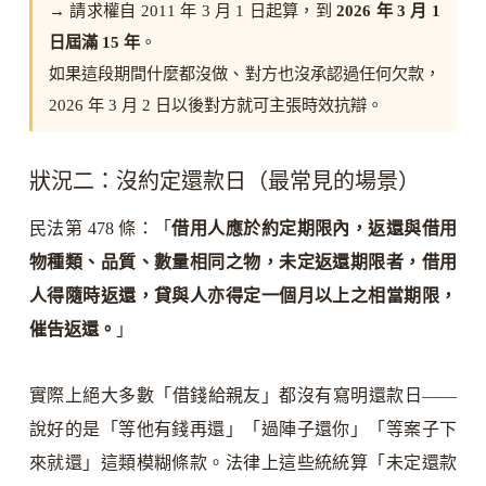
→ 請求權自 2011 年 3 月 1 日起算，到
2026 年 3 月 1
日屆滿 15 年
。
如果這段期間什麼都沒做、對方也沒承認過任何欠款，
2026 年 3 月 2 日以後對方就可主張時效抗辯。
狀況二：沒約定還款日（最常見的場景）
民法第 478 條：「
借用人應於約定期限內，返還與借用
物種類、品質、數量相同之物，未定返還期限者，借用
人得隨時返還，貸與人亦得定一個月以上之相當期限，
催告返還。
」
實際上絕大多數「借錢給親友」都沒有寫明還款日——
說好的是「等他有錢再還」「過陣子還你」「等案子下
來就還」這類模糊條款。法律上這些統統算「未定還款