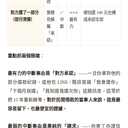
款
對方還了一部分
實務
✅
⭐⭐⭐
哪怕還 100 元也構
（部分清償）
見解
中
最有
成承認全部
屬
斷
力
「承
認」
重點抓兩個極端
：
最有力的中斷事由是「對方承認」
——一旦你拿到他的
部分還款紀錄、或他在 LINE / 簡訊寫過「我會還你」
「下個月就還」「我知道我還欠你」這類訊息，這等於
把 15 年重新歸零。
對於民間借款的當事人來說，這是最
容易留下、也最便宜的證據
。
最弱的中斷事由是單純的「請求」
——你寄了存證信