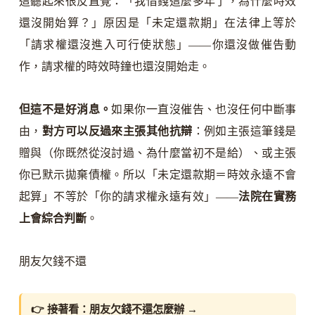
這聽起來很反直覺：「我借錢這麼多年了，為什麼時效
還沒開始算？」原因是「未定還款期」在法律上等於
「請求權還沒進入可行使狀態」——你還沒做催告動
作，請求權的時效時鐘也還沒開始走。
但這不是好消息。
如果你一直沒催告、也沒任何中斷事
由，
對方可以反過來主張其他抗辯
：例如主張這筆錢是
贈與（你既然從沒討過、為什麼當初不是給）、或主張
你已默示拋棄債權。所以「未定還款期＝時效永遠不會
起算」不等於「你的請求權永遠有效」——
法院在實務
上會綜合判斷
。
朋友欠錢不還
👉 接著看：
朋友欠錢不還怎麼辦
→