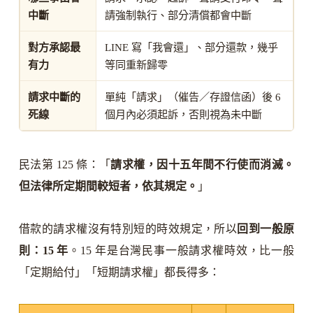
中斷
請強制執行、部分清償都會中斷
對方承認最
LINE 寫「我會還」、部分還款，幾乎
有力
等同重新歸零
請求中斷的
單純「請求」（催告／存證信函）後 6
死線
個月內必須起訴，否則視為未中斷
民法第 125 條：「
請求權，因十五年間不行使而消滅。
但法律所定期間較短者，依其規定。
」
借款的請求權沒有特別短的時效規定，所以
回到一般原
則：15 年
。15 年是台灣民事一般請求權時效，比一般
「定期給付」「短期請求權」都長得多：