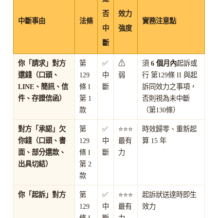
否
效力
中斷事由
法條
實務注意點
中
強度
斷
你「請求」對方
第
✅
⚠
須
6 個月內
起訴或
還錢（口頭、
129
中
弱
行 第129條 II 與起
LINE、簡訊、信
條 I
斷
訴同效力之事項，
件、存證信函）
第 1
否則視為未中斷
款
（第130條）
對方「承認」欠
第
✅
⭐⭐⭐
時效歸零、重新起
你錢（口頭、書
129
中
最有
算 15 年
面、部分還款、
條 I
斷
力
出具切結）
第 2
款
你「起訴」對方
第
✅
⭐⭐⭐
起訴狀送達時即生
129
中
最有
效力
條 I
斷
力