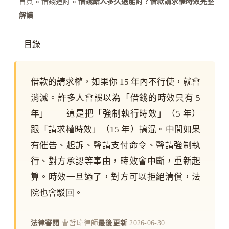
首頁
»
借錢追討
»
借錢給人多久還能討？借款請求權時效完整
解讀
目錄
借款的請求權，如果你 15 年內不行使，就會
消滅。許多人會誤以為「借錢的時效只有 5
年」——這是把「強制執行時效」（5 年）
跟「請求權時效」（15 年）搞混。中間如果
有催告、起訴、聲請支付命令、聲請強制執
行、對方承認等事由，時效會中斷，重新起
算。時效一旦過了，對方可以拒絕清償，法
院也會駁回。
法律審閱
曹哲瑋律師
最後更新
2026-06-30