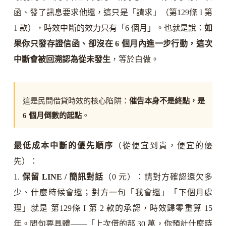
函、發了訊息要求他還，這只是「請求」（第129條 I 第
1 款），時效中斷的效力只有「6 個月」。也就是說：
如
果你只發存證信函、卻沒在 6 個月內進一步行動，這次
中斷會被回溯認為從未發生
，等於白做。
這是民間借貸時效的核心陷阱：
催告本身不是終點，是
6 個月倒數的起點
。
最低成本中斷的優先順序
（從便宜到貴，便宜的優
先）：
1.
保留 LINE / 簡訊對話
（0 元）：請對方確認還欠多
少、什麼時候會還；對方一句「我會還」「下個月處
理」就是 第129條 I 第 2 款的承認，時效歸零重算 15
年。問句要具體——「上次借的那 30 萬，你預計什麼時