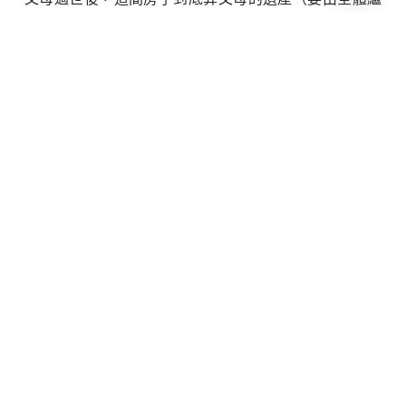
承人均分）、還是已經屬於那名登記子女的，其他繼承
人和登記名義人各執一詞。一方過世後，借名關係如何
處理、由誰向誰請求返還，是繼承爭議的核心，舉證也
會因為當事人已不在而更困難。
👉 接著看：
父母出錢把房子登記在子女名下，過世後
算遺產嗎？
→
第三種：舉證困難，說不清楚當初是借名。
這是所有借
名糾紛的共同難關。因為在法律上，「登記名義人就是
所有權人」是常態事實，主張「其實是借名」反而是變
態事實，依舉證責任分配，
主張借名的人要負舉證責
任
。您必須用各種間接事實——出資金流、稅費由誰
繳、誰在使用收益、權狀印鑑由誰保管——綜合讓法院