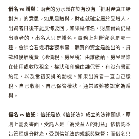
借名 vs 贈與
：兩者的分水嶺在於有沒有「把財產真正給
對方」的意思。如果是贈與，財產就確定屬於受贈人，
出資者日後不能反悔要回；如果是借名，財產實質仍是
出資者的，出名人只是掛名。實務上判斷究竟是哪一
種，會綜合看幾項客觀事實：購買的資金是誰出的、貸
款和後續稅費（地價稅、房屋稅）由誰繳納、房屋是誰
在使用或收取租金、權狀和印鑑由誰保管、有沒有書面
約定，以及當初安排的動機。如果出資者一直自己繳
稅、自己收租、自己保管權狀，通常較難被認定為贈
與。
借名 vs 信託
：信託是依《信託法》成立的法律關係，原
則上需要書面，受託人是「為受益人的利益」依信託本
旨管理處分財產，受到信託法的規範與監督；而借名只