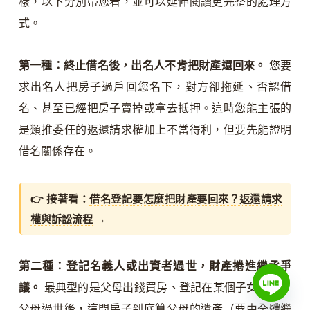
樣，以下分別帶您看，並可以延伸閱讀更完整的處理方
式。
第一種：終止借名後，出名人不肯把財產還回來。
您要
求出名人把房子過戶回您名下，對方卻拖延、否認借
名、甚至已經把房子賣掉或拿去抵押。這時您能主張的
是類推委任的返還請求權加上不當得利，但要先能證明
借名關係存在。
👉 接著看：
借名登記要怎麼把財產要回來？返還請求
權與訴訟流程
→
第二種：登記名義人或出資者過世，財產捲進繼承爭
議。
最典型的是父母出錢買房、登記在某個子女名下，
父母過世後，這間房子到底算父母的遺產（要由全體繼