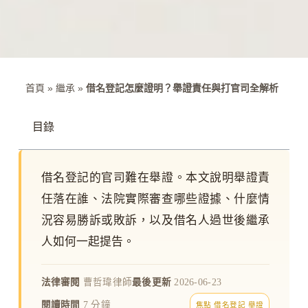
首頁
»
繼承
»
借名登記怎麼證明？舉證責任與打官司全解析
目錄
借名登記的官司難在舉證。本文說明舉證責
任落在誰、法院實際審查哪些證據、什麼情
況容易勝訴或敗訴，以及借名人過世後繼承
人如何一起提告。
法律審閱
曹哲瑋律師
最後更新
2026-06-23
閱讀時間
7 分鐘
焦點 借名登記 舉證