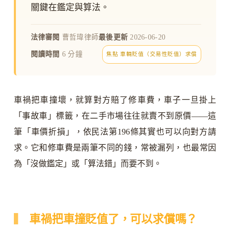
關鍵在鑑定與算法。
法律審閱
曹哲瑋律師
最後更新
2026-06-20
閱讀時間
6 分鐘
焦點 車輛貶值（交易性貶值）求償
車禍把車撞壞，就算對方賠了修車費，車子一旦掛上
「事故車」標籤，在二手市場往往就賣不到原價——這
筆「車價折損」，依民法第196條其實也可以向對方請
求。它和修車費是兩筆不同的錢，常被漏列，也最常因
為「沒做鑑定」或「算法錯」而要不到。
車禍把車撞貶值了，可以求償嗎？