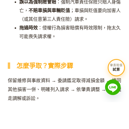
誤以為強制險會賠
：強制汽車責任保險只賠人身傷
亡，
不賠車損與車輛貶值
；車損與貶值要向加害人
（或其任意第三人責任險）請求。
拖過時效
：侵權行為損害賠償有時效限制，拖太久
可能喪失請求權。
怎麼爭取？實際步驟
肇責賠償
試算
保留維修與事故資料 → 委請鑑定取得減損金額 → 連同
其他損害一併、明確列入請求 → 依肇責調整 → 談不攏
走調解或訴訟。
留證據
：事故照片、初判表、維修估價單與明細、
受損部位照片。