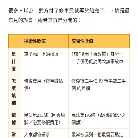
很多人以為「對方付了修車費就等於賠完了」，這是最
常見的誤會。兩者其實是分開的：
技術性貶值
交易性貶值
是
車子物理上的損壞
修好後因「事故車」身分，
什
二手價仍低於同款無事故車
麼
怎
修復費用（修車廠估
修復後二手價 與 無事故二手
麼
價）
價 的差額
填
補
依
民法第213條（回復原
民法第196條（毀損所減少之
據
狀／必要修復費用）
價額）
常
大家都會請求
最常被漏列、也最需要鑑定