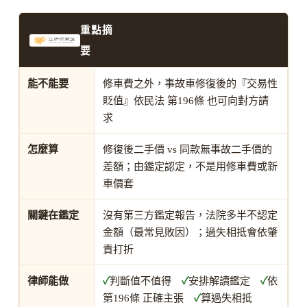
重點摘
要
能不能要
修車費之外，事故車修復後的『交易性
貶值』依民法 第196條 也可向對方請
求
怎麼算
修復後二手價 vs 同款無事故二手價的
差額；由鑑定認定，不是用修車費或新
車價套
關鍵在鑑定
沒有第三方鑑定報告，法院多半不認定
金額（最常見敗因）；過失相抵會依肇
責打折
律師能做
✓
判斷值不值得
✓
安排解讀鑑定
✓
依
第196條 正確主張
✓
算過失相抵