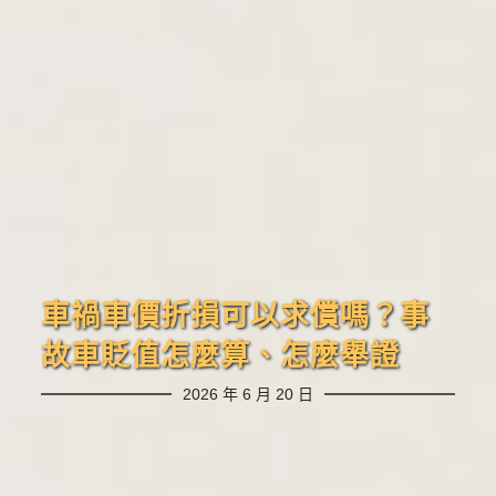
車禍車價折損可以求償嗎？事
故車貶值怎麼算、怎麼舉證
2026 年 6 月 20 日