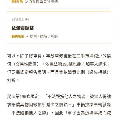
貶值與修車費分開列
第196條
STAGE 04
依肇責調整
+ 談判 / 調解 / 訴訟
過失相抵
可以。除了修車費，事故車修復後在二手市場減少的價
值（交易性貶值），依民法第196條也能向加害人請求；
但要靠鑑定報告證明，而且會依肇責比例（過失相抵）
打折。
民法第196條規定：「不法毀損他人之物者，被害人得請
求賠償其物因毀損所減少之價額。」車禍撞壞車輛就是
「不法毀損他人之物」，因此「車子因為這場事故而減