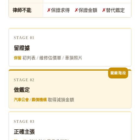
律師不能
✗
保證求得
✗
保證金額
✗
替代鑑定
STAGE 01
留證據
初判表 / 維修估價單 / 車損照片
保留
STAGE 02
做鑑定
取得減損金額
汽車公會 / 鑑價機構
STAGE 03
正確主張