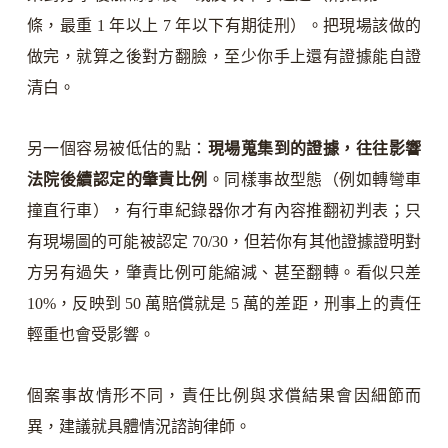
條，最重 1 年以上 7 年以下有期徒刑）。把現場該做的
做完，就算之後對方翻臉，至少你手上還有證據能自證
清白。
另一個容易被低估的點：
現場蒐集到的證據，往往影響
法院後續認定的肇責比例
。同樣事故型態（例如轉彎車
撞直行車），有行車紀錄器你才有內容推翻初判表；只
有現場圖的可能被認定 70/30，但若你有其他證據證明對
方另有過失，肇責比例可能縮減、甚至翻轉。看似只差
10%，反映到 50 萬賠償就是 5 萬的差距，刑事上的責任
輕重也會受影響。
個案事故情形不同，責任比例與求償結果會因細節而
異，建議就具體情況諮詢律師。