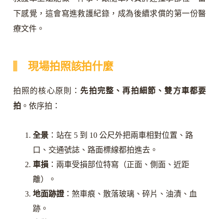
下感覺，這會寫進救護紀錄，成為後續求償的第一份醫
療文件。
現場拍照該拍什麼
拍照的核心原則：
先拍完整、再拍細節、雙方車都要
拍
。依序拍：
全景
：站在 5 到 10 公尺外把兩車相對位置、路
口、交通號誌、路面標線都拍進去。
車損
：兩車受損部位特寫（正面、側面、近距
離）。
地面跡證
：煞車痕、散落玻璃、碎片、油漬、血
跡。