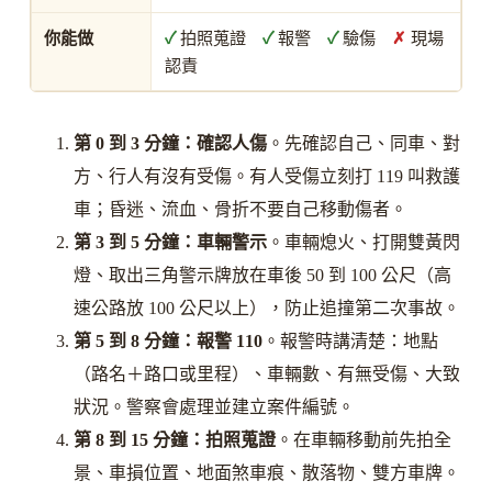
你能做
✓
拍照蒐證
✓
報警
✓
驗傷
✗
現場
認責
第 0 到 3 分鐘：確認人傷
。先確認自己、同車、對
方、行人有沒有受傷。有人受傷立刻打 119 叫救護
車；昏迷、流血、骨折不要自己移動傷者。
第 3 到 5 分鐘：車輛警示
。車輛熄火、打開雙黃閃
燈、取出三角警示牌放在車後 50 到 100 公尺（高
速公路放 100 公尺以上），防止追撞第二次事故。
第 5 到 8 分鐘：報警 110
。報警時講清楚：地點
（路名＋路口或里程）、車輛數、有無受傷、大致
狀況。警察會處理並建立案件編號。
第 8 到 15 分鐘：拍照蒐證
。在車輛移動前先拍全
景、車損位置、地面煞車痕、散落物、雙方車牌。