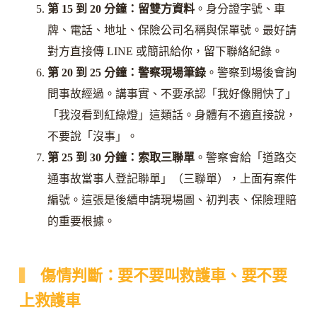
第 15 到 20 分鐘：留雙方資料
。身分證字號、車
牌、電話、地址、保險公司名稱與保單號。最好請
對方直接傳 LINE 或簡訊給你，留下聯絡紀錄。
第 20 到 25 分鐘：警察現場筆錄
。警察到場後會詢
問事故經過。講事實、不要承認「我好像開快了」
「我沒看到紅綠燈」這類話。身體有不適直接說，
不要說「沒事」。
第 25 到 30 分鐘：索取三聯單
。警察會給「道路交
通事故當事人登記聯單」（三聯單），上面有案件
編號。這張是後續申請現場圖、初判表、保險理賠
的重要根據。
傷情判斷：要不要叫救護車、要不要
上救護車