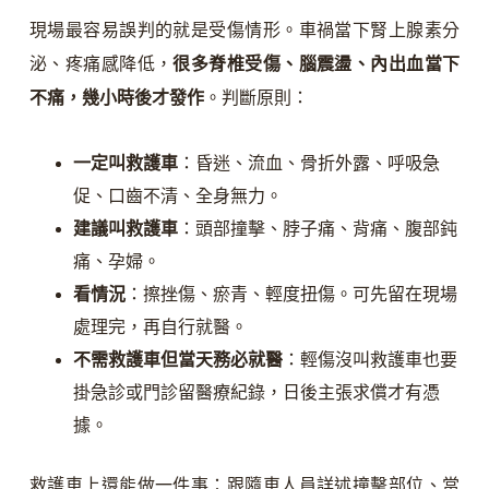
現場最容易誤判的就是受傷情形。車禍當下腎上腺素分
泌、疼痛感降低，
很多脊椎受傷、腦震盪、內出血當下
不痛，幾小時後才發作
。判斷原則：
一定叫救護車
：昏迷、流血、骨折外露、呼吸急
促、口齒不清、全身無力。
建議叫救護車
：頭部撞擊、脖子痛、背痛、腹部鈍
痛、孕婦。
看情況
：擦挫傷、瘀青、輕度扭傷。可先留在現場
處理完，再自行就醫。
不需救護車但當天務必就醫
：輕傷沒叫救護車也要
掛急診或門診留醫療紀錄，日後主張求償才有憑
據。
救護車上還能做一件事：跟隨車人員詳述撞擊部位、當