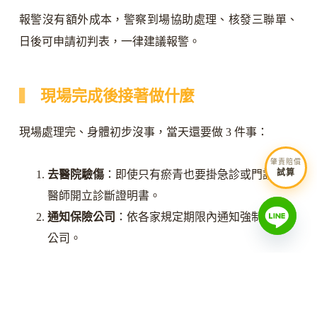
報警沒有額外成本，警察到場協助處理、核發三聯單、
日後可申請初判表，一律建議報警。
現場完成後接著做什麼
現場處理完、身體初步沒事，當天還要做 3 件事：
肇責賠償
試算
去醫院驗傷
：即使只有瘀青也要掛急診或門診，請
醫師開立診斷證明書。
通知保險公司
：依各家規定期限內通知強制險承保
公司。
備份證據
：行車紀錄器影片另存備份、現場照片雲
端同步、LINE 對話截圖保存。