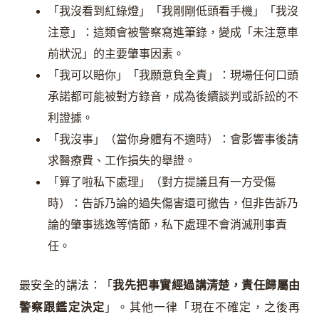
「我沒看到紅綠燈」「我剛剛低頭看手機」「我沒
注意」：這類會被警察寫進筆錄，變成「未注意車
前狀況」的主要肇事因素。
「我可以賠你」「我願意負全責」：現場任何口頭
承諾都可能被對方錄音，成為後續談判或訴訟的不
利證據。
「我沒事」（當你身體有不適時）：會影響事後請
求醫療費、工作損失的舉證。
「算了啦私下處理」（對方提議且有一方受傷
時）：告訴乃論的過失傷害還可撤告，但非告訴乃
論的肇事逃逸等情節，私下處理不會消滅刑事責
任。
最安全的講法：「
我先把事實經過講清楚，責任歸屬由
警察跟鑑定決定
」。其他一律「現在不確定，之後再