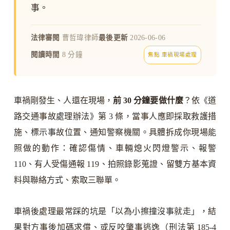
事。
法律審閱
曹哲瑋律師
最後更新
2026-06-06
閱讀時間
8 分鐘
焦點 車禍現場處理
車禍剛發生、人還在現場，
前 30 分鐘要做什麼
？依《道
路交通事故處理辦法》第 3 條，當事人應即採取救護措
施、標示事故位置、通知警察機關。具體拆成你現場能
照做的動作：確認傷情、車輛熄火閃燈警示、報警
110、有人受傷通報 119、拍照錄影蒐證、留雙方基本資
料與聯絡方式、索取三聯單。
車禍後處理最常踩的坑是「以為小擦撞沒事就走」，結
果對方事後加碼求償、或反咬肇事逃逸（刑法第 185-4