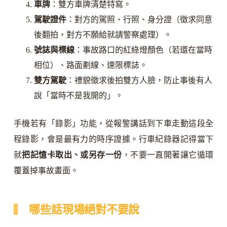
車牌
：雙方車牌清楚特寫。
駕駛證件
：對方的駕照、行照、身分證（徵求同意
後翻拍，對方不願給就請警察處理）。
號誌與標線
：事故路口的紅綠燈顏色（若還在當時
相位）、路面劃線、速限標誌。
雙方駕駛
：禮貌徵求後拍雙方人臉，防止事後有人
說「當時不是我開的」。
手機若有「錄影」功能，從報警講話到下車走動這段全
程錄影，會是最有力的時序證據。行車紀錄器記得當下
就
把記憶卡取出、或另存一份
，不要一直開著讓它循環
覆蓋掉事故畫面。
哪些話現場絕對不要說