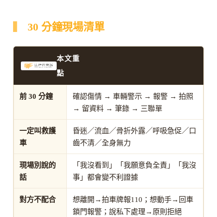
30 分鐘現場清單
本文重
點
前 30 分鐘
確認傷情 → 車輛警示 → 報警 → 拍照
→ 留資料 → 筆錄 → 三聯單
一定叫救護
昏迷／流血／骨折外露／呼吸急促／口
車
齒不清／全身無力
現場別說的
「我沒看到」「我願意負全責」「我沒
話
事」都會變不利證據
對方不配合
想離開→拍車牌報110；想動手→回車
鎖門報警；說私下處理→原則拒絕