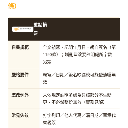
條）
重點摘
要
自書規範
全文親寫、記明年月日、親自簽名（第
1190條）；增刪塗改要註明處所字數
另簽
嚴格要件
親寫／日期／簽名缺漏較可能使遺囑無
效
塗改例外
未依規定註明多認為只該部分不生變
更、不必然整份無效（實務見解）
常見失效
打字列印／他人代寫／漏日期／蓋章代
替親簽