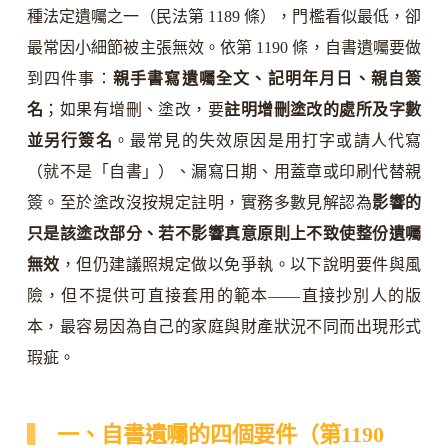
種法定遺囑之一（民法第 1189 條），門檻看似最低，卻
最常因小細節被主張無效。依第 1190 條，自書遺囑要做
到四件事：
親手書寫遺囑全文、記明年月日、親自簽
名
；如果有增刪、塗改，要
註明增刪塗改的處所及字數
並另行簽名
。最常見的失效原因是用打字或請人代寫
（就不是「自書」）、漏寫日期、用蓋章或印刷代替親
簽。至於塗改沒按規定註明，實務多數見解認為
影響的
只是該塗改部分、若不影響真意原則上不致使整份遺囑
無效
，但仍建議照規定做以免爭執。以下說明要件與風
險，但不提供可直接套用的範本——直接抄別人的版
本，最容易因為自己的家庭與財產狀況不同而出現形式
瑕疵。
一、自書遺囑的四個要件（第1190