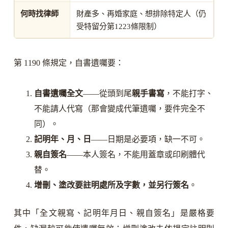
何時找律師
財產多、再婚家庭、想排除特定人（仍
受特留分第1223條限制）
第 1190 條規定，自書遺囑要：
自書遺囑全文
——從頭到尾
親手書寫
，不能打字、
不能請人代寫（那會變成代筆遺囑，要件完全不
同）。
記明年、月、日
——日期是必要項，缺一不可。
親自簽名
——本人簽名，不能用蓋章或印刷體代
替。
增刪、塗改要註明處所及字數，並另行簽名
。
其中「全文親寫、記明年月日、親自簽名」是嚴格要