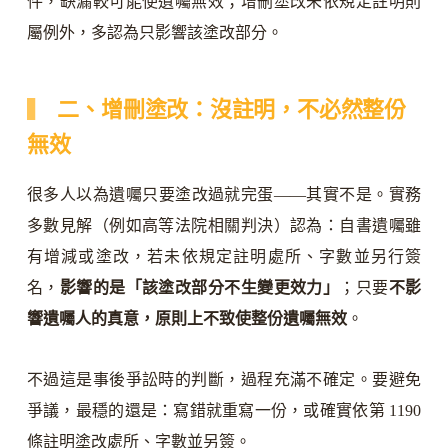
件，缺漏較可能使遺囑無效；增刪塗改未依規定註明則
屬例外，多認為只影響該塗改部分。
二、增刪塗改：沒註明，不必然整份
無效
很多人以為遺囑只要塗改過就完蛋——其實不是。實務
多數見解（例如高等法院相關判決）認為：自書遺囑雖
有增減或塗改，若未依規定註明處所、字數並另行簽
名，
影響的是「該塗改部分不生變更效力」
；只要
不影
響遺囑人的真意，原則上不致使整份遺囑無效
。
不過這是事後爭訟時的判斷，過程充滿不確定。要避免
爭議，最穩的還是：寫錯就重寫一份，或確實依第 1190
條註明塗改處所、字數並另簽。