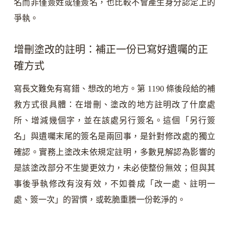
名而非僅簽姓或僅簽名，也比較不會產生身分認定上的
爭執。
增刪塗改的註明：補正一份已寫好遺囑的正
確方式
寫長文難免有寫錯、想改的地方。第 1190 條後段給的補
救方式很具體：在增刪、塗改的地方註明改了什麼處
所、增減幾個字，並在該處另行簽名。這個「另行簽
名」與遺囑末尾的簽名是兩回事，是針對修改處的獨立
確認。實務上塗改未依規定註明，多數見解認為影響的
是該塗改部分不生變更效力，未必使整份無效；但與其
事後爭執修改有沒有效，不如養成「改一處、註明一
處、簽一次」的習慣，或乾脆重謄一份乾淨的。