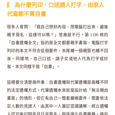
為什麼列印、口述請人打字、由家人
代寫都不算自書
很多人會問：「我自己想好內容、用電腦打出來、最後
親手簽名，這樣可以嗎？」答案是不行。第 1190 條的
「自書遺囑全文」指的是全文都要親手書寫，電腦打字
列印的本文不符合這個要件，末尾補一個親簽也補不回
來。同樣地，自己口述、請子女或他人代為打字或抄
寫，本文同樣不是「自書」。
這裡要分清楚兩件事：自書遺囑與代筆遺囑是兩種不同
的法定遺囑方式。代筆遺囑本來就是設計給「無法親自
書寫」的情形，但它有自己一整套嚴格要件，需要依法
定人數的見證人、由其中一人筆記宣讀講解、經立遺囑
人認可後記明年月日並簽名，程序遠比自書複雜。換句