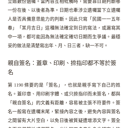
立過數份遺囑。當內容互相牴觸時，需要靠日期判斷哪
一份在後、以後者為準。日期也牽涉立遺囑當下立遺囑
人是否具備意思能力的判斷。因此只寫「民國一一五年
春」「某月吉日」這種無法確定到日的寫法，或漏寫其
中一項，都可能因為無法確定確切日期而生爭議。最穩
妥的做法是清楚寫出年、月、日三者，缺一不可。
親自簽名：蓋章、印刷、捺指印都不等於簽
名
第 1190 條要的是「簽名」，也就是親手寫下自己的姓
名。蓋印章、用印刷字體、或只捺指印而未簽名，都與
「親自簽名」的文義有距離，容易被主張不符要件。簽
名一般寫在遺囑末尾，緊接內容之後，避免內容與簽名
之間留有大片空白，以免日後被質疑遭增添文字。簽全