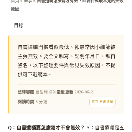
首頁
»
繼承
»
自書遺囑怎麼寫才有效？四要件與最常見的失效
原因
目錄
自書遺囑門檻看似最低、卻最常因小細節被
主張無效。要全文親寫、記明年月日、親自
簽名，以下整理要件與常見失效原因，不提
供可下載範本。
法律審閱
曹哲瑋律師
最後更新
2026-06-21
閱讀時間
8 分鐘
焦點 自書遺囑
Q：自書遺囑要怎麼寫才不會無效？
A：自書遺囑是五