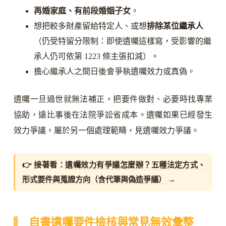
再婚家庭、有前段婚姻子女
。
想把較多財產留給特定人、或想
排除某位繼承人
（仍受特留分限制：即使遺囑這樣寫，受影響的繼
承人仍可依第 1223 條主張扣減）。
擔心繼承人之間日後會爭執遺囑效力或真偽。
遺囑一旦過世就無法補正，把要件做對、必要時找專業
協助，遠比事後在法院爭訟省成本。遺囑如果已經發生
效力爭議，屬於另一個處理範疇，見遺囑效力爭議。
👉 接著看：
遺囑效力有爭議怎麼辦？五種法定方式、
形式要件與蒐證方向（含代筆與偽造爭議）
→
自書遺囑要件檢核與常見無效彙整