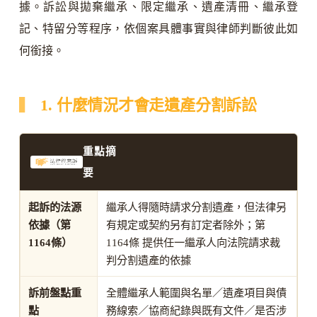
據。訴訟與拋棄繼承、限定繼承、遺產清冊、繼承登
記、特留分等程序，依個案具體事實與律師判斷彼此如
何銜接。
1. 什麼情況才會走遺產分割訴訟
重點摘
要
起訴的法源
繼承人得隨時請求分割遺產，但法律另
依據（第
有規定或契約另有訂定者除外；第
1164條）
1164條 提供任一繼承人向法院請求裁
判分割遺產的依據
訴前盤點重
全體繼承人範圍與名單／遺產項目與債
點
務線索／協商紀錄與既有文件／是否涉