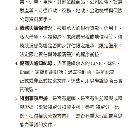
票、保單、車輛、其他金融商品、公司股權、智慧
財產等。可從戶政、稅務、地政、金融機構與保險
公司資料著手。
債務與擔保情況
：被繼承人的銀行貸款、信用卡、
私人借貸、保證契約、未繳房屋稅或地價稅等。債
務狀況會影響是否同步評估限定繼承（
限定繼承：
法定限定責任與陳報清冊
）的程序銜接。
協商與通知紀錄
：與其他繼承人的 LINE、簡訊、
Email、家族群組對話；過去律師函、調解紀錄；
正式或非正式提案文件。這些可用以舉證協商已實
質破裂。
特別事項證據
：是否有遺囑、是否有生前贈與或贈
與證據（影響特留分扣減主張；參考
特留分：比
例、扣減權與蒐證方向
）、是否有重大瑕疵或意思
能力爭議的文件。