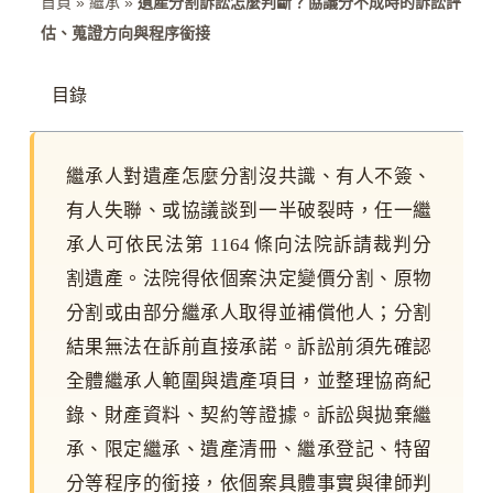
首頁
»
繼承
»
遺產分割訴訟怎麼判斷？協議分不成時的訴訟評
估、蒐證方向與程序銜接
目錄
繼承人對遺產怎麼分割沒共識、有人不簽、
有人失聯、或協議談到一半破裂時，任一繼
承人可依民法第 1164 條向法院訴請裁判分
割遺產。法院得依個案決定變價分割、原物
分割或由部分繼承人取得並補償他人；分割
結果無法在訴前直接承諾。訴訟前須先確認
全體繼承人範圍與遺產項目，並整理協商紀
錄、財產資料、契約等證據。訴訟與拋棄繼
承、限定繼承、遺產清冊、繼承登記、特留
分等程序的銜接，依個案具體事實與律師判