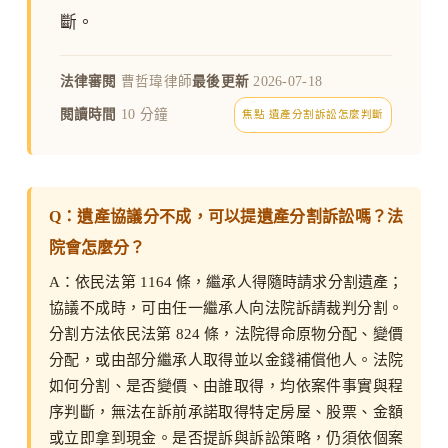
斷。
法律審閱
曹哲瑋律師
最後更新
2026-07-18
閱讀時間
10 分鐘
焦點 遺產分割訴訟怎麼判斷
Q：遺產協議分不成，可以提遺產分割訴訟嗎？法
院會怎麼分？
A：依民法第 1164 條，繼承人得隨時請求分割遺產；
協議不成時，可由任一繼承人向法院訴請裁判分割。
分割方法依民法第 824 條，法院得命原物分配、變價
分配，或由部分繼承人取得並以金錢補償他人。法院
如何分割、是否變價、由誰取得，均依案件事實與程
序判斷，無法在訴前承諾取得特定房屋、股票、金額
或立即拿到現金。是否提訴與訴訟策略，仍須依個案