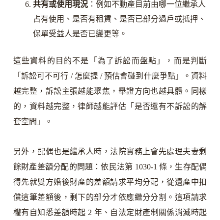
共有或使用現況
：例如不動產目前由哪一位繼承人
占有使用、是否有租賃、是否已部分過戶或抵押、
保單受益人是否已變更等。
這些資料的目的不是「為了訴訟而盤點」，而是判斷
「訴訟可不可行 / 怎麼提 / 預估會碰到什麼爭點」。資料
越完整，訴訟主張越能聚焦，舉證方向也越具體。同樣
的，資料越完整，律師越能評估「是否還有不訴訟的解
套空間」。
另外，配偶也是繼承人時，法院實務上會先處理夫妻剩
餘財產差額分配的問題：依民法第 1030-1 條，生存配偶
得先就雙方婚後財產的差額請求平均分配，從遺產中扣
償這筆差額後，剩下的部分才依應繼分分割。這項請求
權有自知悉差額時起 2 年、自法定財產制關係消滅時起