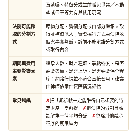
及遺囑、特留分或生前贈與爭議／不動
產或保單等共有與使用現況
法院可能採
原物分配、變價分配或由部分繼承人取
取的分割方
得並補償他人；實際採行方式由法院依
式
個案事實判斷，訴前不能承諾分割方式
或取得內容
期間與費用
繼承人數、財產種類、爭點密度、是否
主要影響因
需要鑑價、是否上訴、是否需要保全程
素
序；網路行情並不適合直接套用，建議
由律師依案件實際情況評估
常見錯誤
✗
把「起訴就一定能取得自己想要的特
定財產」當前提
✗
把法院的分割目標
誤解為一律平均分配
✗
忽略其他繼承
程序的期限壓力