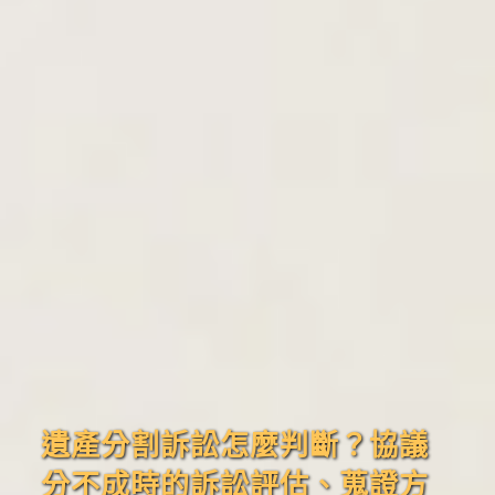
遺產分割訴訟怎麼判斷？協議
分不成時的訴訟評估、蒐證方