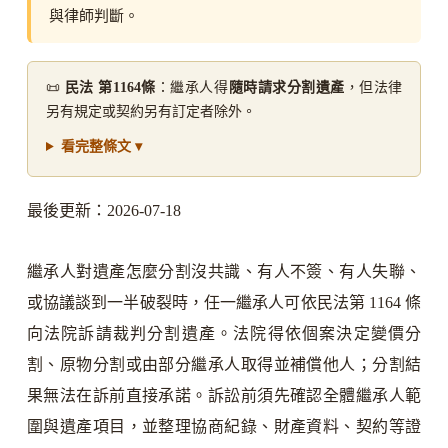
與律師判斷。
📜
民法 第1164條
：繼承人得
隨時請求分割遺產
，但法律
另有規定或契約另有訂定者除外。
看完整條文 ▾
最後更新：2026-07-18
繼承人對遺產怎麼分割沒共識、有人不簽、有人失聯、
或協議談到一半破裂時，任一繼承人可依民法第 1164 條
向法院訴請裁判分割遺產。法院得依個案決定變價分
割、原物分割或由部分繼承人取得並補償他人；分割結
果無法在訴前直接承諾。訴訟前須先確認全體繼承人範
圍與遺產項目，並整理協商紀錄、財產資料、契約等證