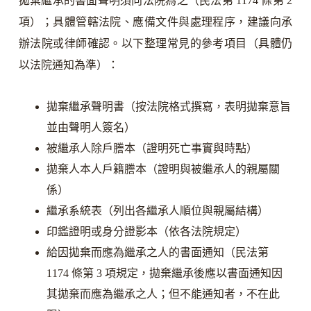
拋棄繼承的書面聲明須向法院為之（民法第 1174 條第 2
項）；具體管轄法院、應備文件與處理程序，建議向承
辦法院或律師確認。以下整理常見的參考項目（具體仍
以法院通知為準）：
拋棄繼承聲明書（按法院格式撰寫，表明拋棄意旨
並由聲明人簽名）
被繼承人除戶謄本（證明死亡事實與時點）
拋棄人本人戶籍謄本（證明與被繼承人的親屬關
係）
繼承系統表（列出各繼承人順位與親屬結構）
印鑑證明或身分證影本（依各法院規定）
給因拋棄而應為繼承之人的書面通知（民法第
1174 條第 3 項規定，拋棄繼承後應以書面通知因
其拋棄而應為繼承之人；但不能通知者，不在此