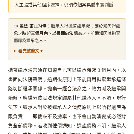
人主張或其他程序選擇，仍須依個案具體事實判斷。
📜
民法 第1174條
：繼承人得拋棄繼承權；應於知悉得繼
承之時起
三個月內、以書面向法院
為之，並通知因其拋棄
而應為繼承之人。
看完整條文 ▾
拋棄繼承通常須在知道自己可以繼承時起 3 個月內，以
書面向法院聲明；逾期後原則上不能再用拋棄繼承這條
路切斷繼承關係。拋棄一經合法為之，效力溯及繼承開
始時，應繼分依民法規定歸屬其他繼承人。不過，現行
法下，繼承人對於被繼承人之債務原則上以所得遺產為
限負責——即使來不及拋棄，也不會自動演變成必然背
負全部債務。若收到催債通知、遺產債務不明、繼承人