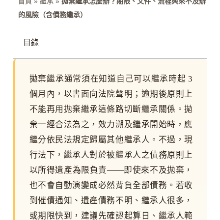
首頁
»
繼承
»
拋棄繼承怎麼辦？期限、文件、流程與來不及辦
的風險（含債務繼承）
目錄
拋棄繼承通常須在知道自己可以繼承時起 3
個月內，以書面向法院聲明；逾期後原則上
不能再用拋棄繼承這條路切斷繼承關係。拋
棄一經合法為之，效力溯及繼承開始時，應
繼分依民法規定歸屬其他繼承人。不過，現
行法下，繼承人對於被繼承人之債務原則上
以所得遺產為限負責——即使來不及拋棄，
也不會自動演變成必然背負全部債務。若收
到催債通知、遺產債務不明、繼承人很多，
或期限快到，建議先確認起算日、繼承人範