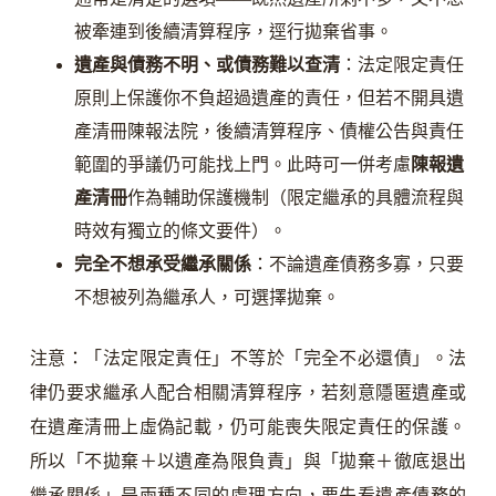
被牽連到後續清算程序，逕行拋棄省事。
遺產與債務不明、或債務難以查清
：法定限定責任
原則上保護你不負超過遺產的責任，但若不開具遺
產清冊陳報法院，後續清算程序、債權公告與責任
範圍的爭議仍可能找上門。此時可一併考慮
陳報遺
產清冊
作為輔助保護機制（限定繼承的具體流程與
時效有獨立的條文要件）。
完全不想承受繼承關係
：不論遺產債務多寡，只要
不想被列為繼承人，可選擇拋棄。
注意：「法定限定責任」不等於「完全不必還債」。法
律仍要求繼承人配合相關清算程序，若刻意隱匿遺產或
在遺產清冊上虛偽記載，仍可能喪失限定責任的保護。
所以「不拋棄＋以遺產為限負責」與「拋棄＋徹底退出
繼承關係」是兩種不同的處理方向，要先看遺產債務的