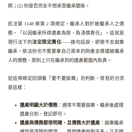
照；(2) 你是否完全不想承受繼承關係。
民法第 1148 條第 2 項規定，繼承人對於被繼承人之債
務，「以因繼承所得遺產為限，負清償責任」。這就是
現行法下的
法定限定責任
——換句話說，即使不去拋棄
繼承，依法你也不需要拿自己原本的財產去償還被繼承
人的債務，原則上只在繼承到的遺產範圍內負責。
從這條規定回頭看「要不要拋棄」的判斷，常見的分流
是這樣：
遺產明顯大於債務
：通常不需要拋棄，繼承後處理
遺產分割、登記即可。
遺產與債務都很明確、且債務大於遺產
：拋棄繼承
通常是清楚的選項——既然遺產所剩不多，又不想