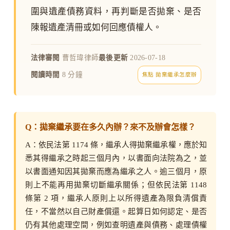
圍與遺產債務資料，再判斷是否拋棄、是否
陳報遺產清冊或如何回應債權人。
法律審閱
曹哲瑋律師
最後更新
2026-07-18
閱讀時間
8 分鐘
焦點 拋棄繼承怎麼辦
Q：拋棄繼承要在多久內辦？來不及辦會怎樣？
A：依民法第 1174 條，繼承人得拋棄繼承權，應於知
悉其得繼承之時起三個月內，以書面向法院為之，並
以書面通知因其拋棄而應為繼承之人。逾三個月，原
則上不能再用拋棄切斷繼承關係；但依民法第 1148
條第 2 項，繼承人原則上以所得遺產為限負清償責
任，不當然以自己財產償還。起算日如何認定、是否
仍有其他處理空間，例如查明遺產與債務、處理債權