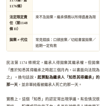
1175條 / 第
1176條）
法定限定責
來不及拋棄，繼承債務以所得遺產為限
任（第1148
條 II）
拋棄 ≠ 代位
常見錯誤：口頭放棄／切結書當拋棄／
逾期一定有救
民法第 1174 條規定，繼承人得拋棄其繼承權，但拋棄
「應於知悉其得繼承之時起三個月內，以書面向法院為
之」。換句話說，
起算點為繼承人「知悉其得繼承」的
那一天
，並非單純看被繼承人死亡的那一天。
實務上，這個「知悉」的認定常出現爭議。有些情況很