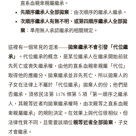
直系血親卑親屬繼承。
先順序繼承人全部拋棄
：由次順序的繼承人繼承。
次順序繼承人有無不明、或第四順序繼承人全部拋
棄
：準用無人承認繼承的相關規定。
這裡有一個常見的混淆——
拋棄繼承不會引發「代位繼
承」
。代位繼承的概念，是某位繼承人在繼承開始前就
先死亡或喪失繼承權，由他的直系血親卑親屬「代位」
取得他的應繼分。拋棄繼承並非先死亡，所以拋棄人的
子女在法律上不屬於「代位繼承」拋棄人的份；他們是
否繼承，須依民法第 1176 條第 5 項「第一順序之繼承
人，其親等近者均拋棄繼承權時，由次親等之直系血親
卑親屬繼承」的規則決定。在效果上與代位很相似，但
法律性質不同，且需要該順位
親等近者全部拋棄
，子女
才會繼承。