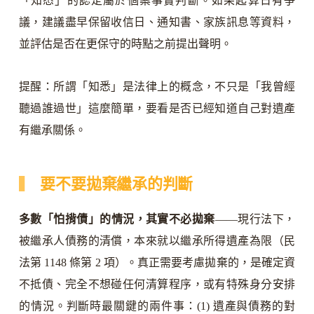
「知悉」的認定屬於個案事實判斷。如果起算日有爭
議，建議盡早保留收信日、通知書、家族訊息等資料，
並評估是否在更保守的時點之前提出聲明。
提醒：所謂「知悉」是法律上的概念，不只是「我曾經
聽過誰過世」這麼簡單，要看是否已經知道自己對遺產
有繼承關係。
要不要拋棄繼承的判斷
多數「怕揹債」的情況，其實不必拋棄
——現行法下，
被繼承人債務的清償，本來就以繼承所得遺產為限（民
法第 1148 條第 2 項）。真正需要考慮拋棄的，是確定資
不抵債、完全不想碰任何清算程序，或有特殊身分安排
的情況。判斷時最關鍵的兩件事：(1) 遺產與債務的對