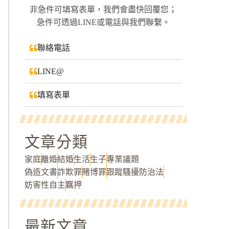
非急件可填寫表單，我們會盡快回覆您；
急件可透過LINE或電話與我們聯繫。
聯絡電話
LINE@
填寫表單
文章分類
家庭
離婚
結婚
生活
生子
專業議題
偽造文書
詐欺罪
賭博罪
跟蹤騷擾防治法
妨害性自主
羈押
最新文章