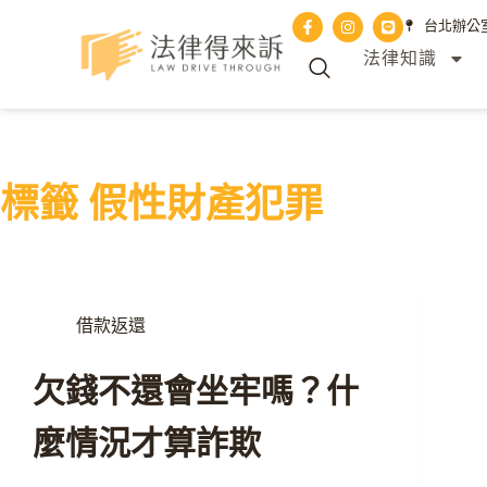
台北辦公室 
法律知識
標籤
假性財產犯罪
借款返還
欠錢不還會坐牢嗎？什
麼情況才算詐欺