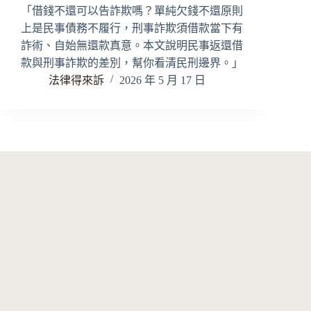
「借錢不還可以告詐欺嗎？單純欠錢不還原則
上是民事債務不履行，刑事詐欺須借款當下有
詐術、自始無還款真意。本文說明民事返還借
款與刑事詐欺的差別，幫你看清民刑邊界。」
法律得來訴
2026 年 5 月 17 日