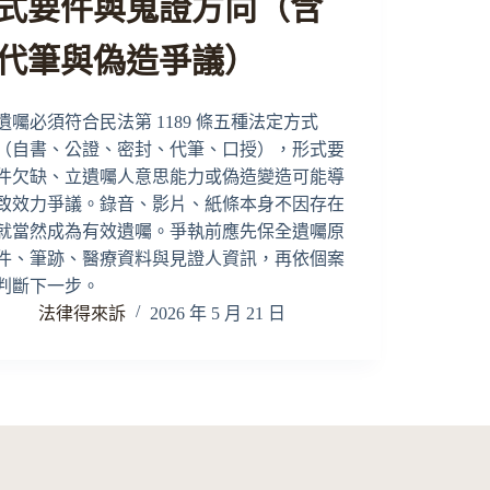
式要件與蒐證方向（含
代筆與偽造爭議）
遺囑必須符合民法第 1189 條五種法定方式
（自書、公證、密封、代筆、口授），形式要
件欠缺、立遺囑人意思能力或偽造變造可能導
致效力爭議。錄音、影片、紙條本身不因存在
就當然成為有效遺囑。爭執前應先保全遺囑原
件、筆跡、醫療資料與見證人資訊，再依個案
判斷下一步。
法律得來訴
2026 年 5 月 21 日