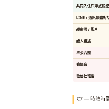
共同入住汽車旅館紀
LINE / 通訊軟體對
親密照 / 影片
證人證述
單張合照
偷錄音
徵信社報告
C7 — 時效