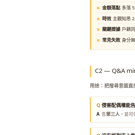
金額落點
多落 
時效
主觀知悉 
關鍵證據
戶籍
常見失敗
身分
C2 — Q&A mi
用途：把搜尋意圖直接變成
侵害配偶權能
告
第三人
，並可