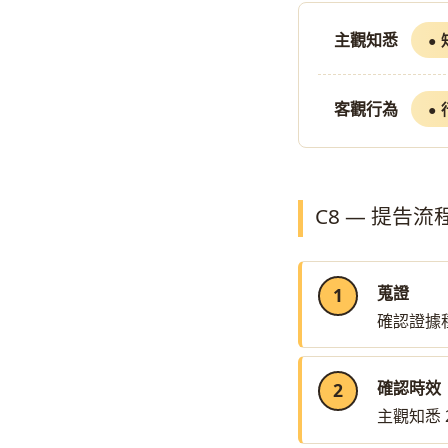
主觀知悉
客觀行為
C8 — 提告
蒐證
確認證據
確認時效
主觀知悉 