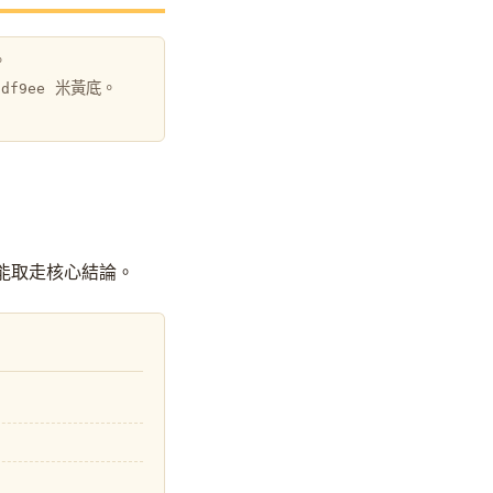
。
米黃底。
fdf9ee
能取走核心結論。