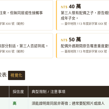
40 萬
親密往來，但無同居或性接觸事
第三人懷有配偶之子，原告婚姻
成年子女。
字第 XXX 號（範例）
— 臺中地院 113 年度訴字第 XXX 
50 萬
與部分對話，第三人否認到底。
配偶外遇期間原告罹患重度憂
字第 XXX 號（範例）
— 臺南地院 113 年度訴字第 XXX 
比較表
視覺化
採信度
典型限制 / 注意事項
高
須能證明是同居非寄宿；通常要配照片或證人