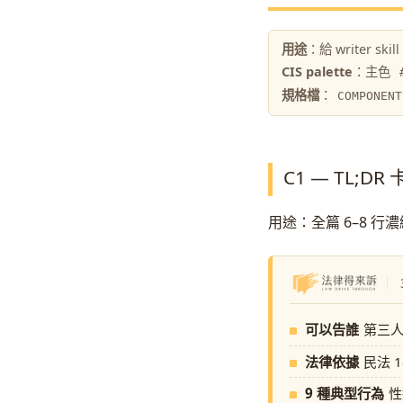
用途
：給 writer 
CIS palette
：主色
規格檔
：
COMPONENT
C1 — TL;DR 
用途：全篇 6–8 行
可以告誰
第三
法律依據
民法 18
9 種典型行為
性