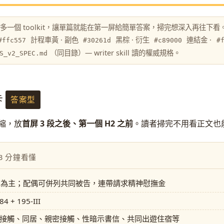
skill 多一個 toolkit，讓單篇就能在第一屏給簡單答案，掃完想深入再往下看
計程車黃 · 副色
黑棕 · 衍生
連結金 ·
#ffc557
#30261d
#c89000
#
（同目錄）— writer skill 讀的權威規格。
S_v2_SPEC.md
卡
答案型
濃縮，放
首屏 3 段之後、第一個 H2 之前
。讀者掃完不用看正文也
3 分鐘看懂
人為主；配偶可併列共同被告，連帶請求精神慰撫金
4 + 195-III
接觸、同居、親密接觸、性暗示書信、共同出遊住宿等