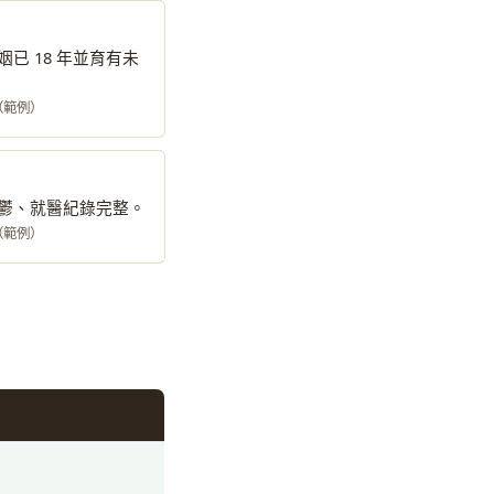
已 18 年並育有未
號（範例）
鬱、就醫紀錄完整。
號（範例）