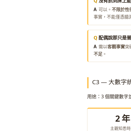
沒有抓到床上
可以。
不限於性
事實，不能僅憑臆
配偶說那只是
需以
客觀事實
突
不足
。
C3 — 大數
用途：3 個關鍵數
2 年
主觀知悉時