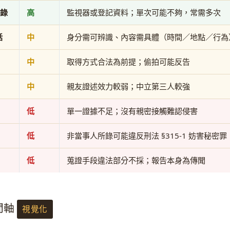
錄
高
監視器或登記資料；單次可能不夠，常需多次
話
中
身分需可辨識、內容需具體（時間／地點／行為
中
取得方式合法為前提；偷拍可能反告
中
親友證述效力較弱；中立第三人較強
低
單一證據不足；沒有親密接觸難認侵害
低
非當事人所錄可能違反刑法 §315-1 妨害秘密
低
蒐證手段違法部分不採；報告本身為傳聞
時間軸
視覺化