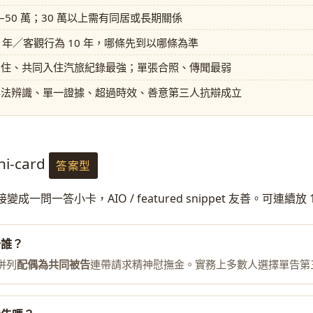
5–50 萬；30 萬以上需有同居或長期關係
2 年／客觀行為 10 年，哪條先到以哪條為準
同住、共同入住汽旅紀錄最強；單張合照、傳聞最弱
無法辨識、單一證據、超過時效、善意第三人抗辯成立
ni-card
答案型
一問一答小卡，AIO / featured snippet 友善。可連續放 1
告誰？
併列
配偶為共同被告
連帶請求精神慰撫金。實務上多數人選擇單告第