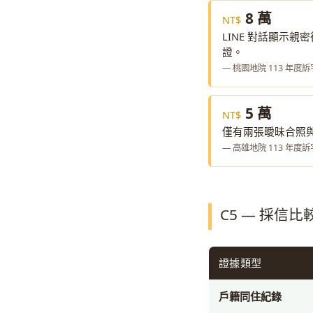
8 萬
LINE 對話顯示
證。
— 桃園地院 113 年度訴
5 萬
僅有兩張曖昧合照
— 高雄地院 113 年度訴
C5 — 採信
證據類型
戶籍同住紀錄