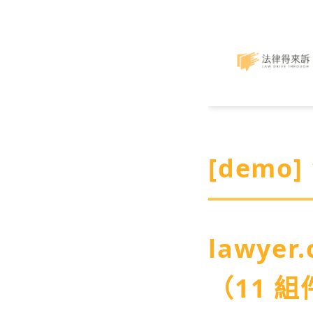
[demo]
lawyer
（11 組