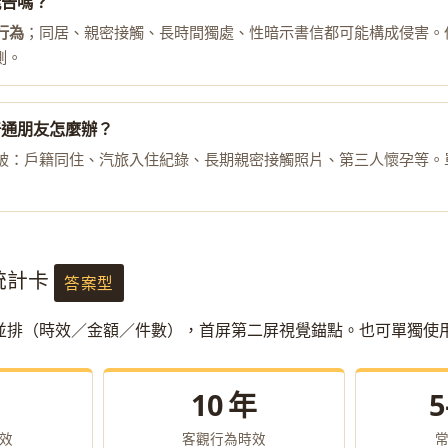
能告嗎？
行為
；同居、親密接觸、長時間獨處、性暗示書信都可能構成侵害。
測。
普通朋友怎麼辦？
破：戶籍同住、汽旅入住紀錄、長期親密接觸照片、第三人懷孕等。
字統計卡
答案型
字並排（時效／金額／件數），首屏第二屏視覺錨點。也可單獨使
10 年
5
效
客觀行為時效