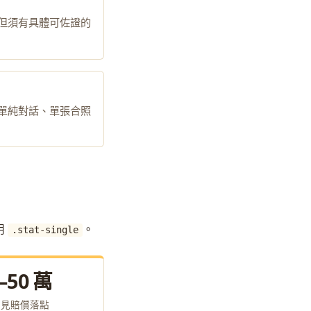
但須有具體可佐證的
單純對話、單張合照
用
。
.stat-single
–50 萬
常見賠償落點