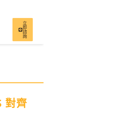
立
即
諮
詢
IS 對齊