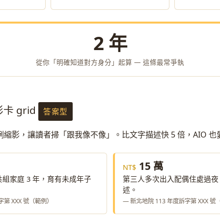
2 年
從你「明確知道對方身分」起算 — 這條最常爭執
卡 grid
答案型
案例縮影，讓讀者掃「跟我像不像」。比文字描述快 5 倍，AIO 
15 萬
組家庭 3 年，育有未成年子
第三人多次出入配偶住處過夜
述。
字第 XXX 號（範例）
— 新北地院 113 年度訴字第 XXX 