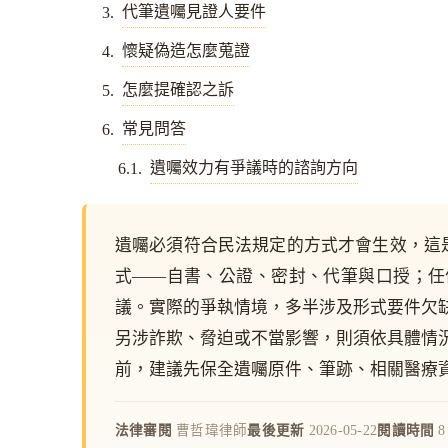
代筆遺囑見證人要件
懷疑偽造怎麼蒐證
怎麼提確認之訴
常見問答
遺囑效力有爭議時的諮詢方向
遺囑必須符合民法規定的方式才會生效，這是
式——自書、公證、密封、代筆與口授；任
議。實際的爭執情境，多半涉及形式要件欠
另涉詐欺、脅迫或不當影響，則須依具體情
前，建議先保全遺囑原件、筆跡、相關醫療
法律審閱
曹哲瑋律師
最後更新
2026-05-22
閱讀時間