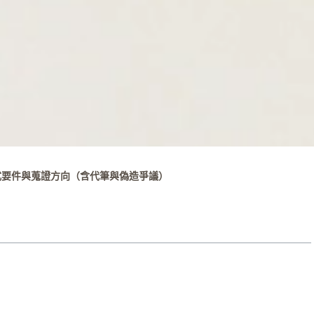
式要件與蒐證方向（含代筆與偽造爭議）