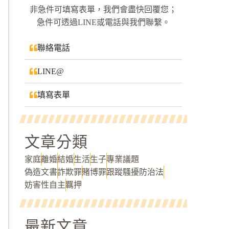
非急件可填寫表單，我們會盡快回覆您；
急件可透過LINE或電話與我們聯繫。
聯絡電話
LINE@
填寫表單
文章分類
家庭
離婚
結婚
生活
生子
專業議題
偽造文書
詐欺罪
賭博罪
跟蹤騷擾防治法
妨害性自主
羈押
最新文章