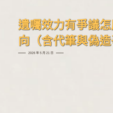
遺囑效力有爭議怎
向（含代筆與偽造
2026 年 5 月 21 日