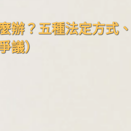
麼辦？五種法定方式
爭議）