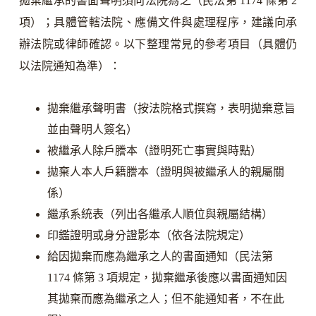
拋棄繼承的書面聲明須向法院為之（民法第 1174 條第 2
項）；具體管轄法院、應備文件與處理程序，建議向承
辦法院或律師確認。以下整理常見的參考項目（具體仍
以法院通知為準）：
拋棄繼承聲明書（按法院格式撰寫，表明拋棄意旨
並由聲明人簽名）
被繼承人除戶謄本（證明死亡事實與時點）
拋棄人本人戶籍謄本（證明與被繼承人的親屬關
係）
繼承系統表（列出各繼承人順位與親屬結構）
印鑑證明或身分證影本（依各法院規定）
給因拋棄而應為繼承之人的書面通知（民法第
1174 條第 3 項規定，拋棄繼承後應以書面通知因
其拋棄而應為繼承之人；但不能通知者，不在此