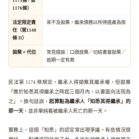
1175條 / 第
1176條）
法定限定責
來不及拋棄，繼承債務以所得遺產為限
任（第1148
條 II）
拋棄 ≠ 代位
常見錯誤：口頭放棄／切結書當拋棄／
逾期一定有救
民法第 1174 條規定，繼承人得拋棄其繼承權，但拋棄
「應於知悉其得繼承之時起三個月內，以書面向法院為
之」。換句話說，
起算點為繼承人「知悉其得繼承」的
那一天
，並非單純看被繼承人死亡的那一天。
實務上，這個「知悉」的認定常出現爭議。有些情況很