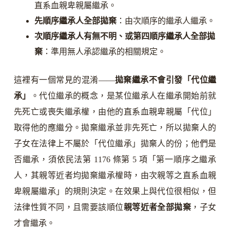
直系血親卑親屬繼承。
先順序繼承人全部拋棄
：由次順序的繼承人繼承。
次順序繼承人有無不明、或第四順序繼承人全部拋
棄
：準用無人承認繼承的相關規定。
這裡有一個常見的混淆——
拋棄繼承不會引發「代位繼
承」
。代位繼承的概念，是某位繼承人在繼承開始前就
先死亡或喪失繼承權，由他的直系血親卑親屬「代位」
取得他的應繼分。拋棄繼承並非先死亡，所以拋棄人的
子女在法律上不屬於「代位繼承」拋棄人的份；他們是
否繼承，須依民法第 1176 條第 5 項「第一順序之繼承
人，其親等近者均拋棄繼承權時，由次親等之直系血親
卑親屬繼承」的規則決定。在效果上與代位很相似，但
法律性質不同，且需要該順位
親等近者全部拋棄
，子女
才會繼承。