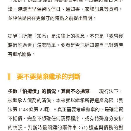
「知悉」的認定屬於個案事實判斷。如果起算日有爭
議，建議盡早保留收信日、通知書、家族訊息等資料，
並評估是否在更保守的時點之前提出聲明。
提醒：所謂「知悉」是法律上的概念，不只是「我曾經
聽過誰過世」這麼簡單，要看是否已經知道自己對遺產
有繼承關係。
要不要拋棄繼承的判斷
多數「怕揹債」的情況，其實不必拋棄
——現行法下，
被繼承人債務的清償，本來就以繼承所得遺產為限（民
法第 1148 條第 2 項）。真正需要考慮拋棄的，是確定資
不抵債、完全不想碰任何清算程序，或有特殊身分安排
的情況。判斷時最關鍵的兩件事：(1) 遺產與債務的對