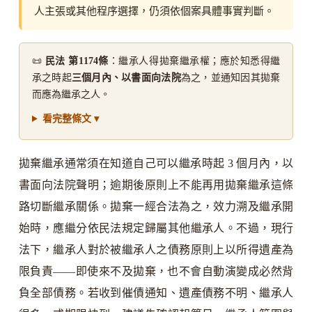
人主張或其他程序選擇，仍須依個案具體事實判斷。
📜
民法 第1174條
：繼承人得拋棄繼承權；應於知悉得繼
承之時起
三個月內、以書面向法院
為之，並通知因其拋棄
而應為繼承之人。
看完整條文 ▾
拋棄繼承通常須在知道自己可以繼承時起 3 個月內，以
書面向法院聲明；逾期後原則上不能再用拋棄繼承這條
路切斷繼承關係。拋棄一經合法為之，效力溯及繼承開
始時，應繼分依民法規定歸屬其他繼承人。不過，現行
法下，繼承人對於被繼承人之債務原則上以所得遺產為
限負責——即使來不及拋棄，也不會自動演變成必然背
負全部債務。若收到催債通知、遺產債務不明、繼承人