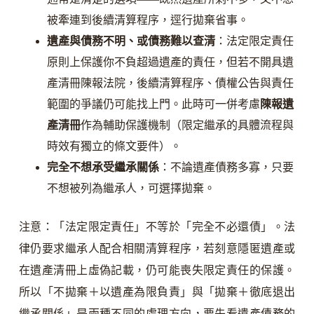
被牽連到後續清算程序，逕行拋棄省事。
遺產與債務不明、或債務難以查清
：法定限定責任
原則上保護你不負超過遺產的責任，但若不開具遺
產清冊陳報法院，後續清算程序、債權公告與責任
範圍的爭議仍可能找上門。此時可一併考慮
陳報遺
產清冊
作為輔助保護機制（限定繼承的具體流程與
時效有獨立的條文要件）。
完全不想承受繼承關係
：不論遺產債務多寡，只要
不想被列為繼承人，可選擇拋棄。
注意：「法定限定責任」不等於「完全不必還債」。法
律仍要求繼承人配合相關清算程序，若刻意隱匿遺產或
在遺產清冊上虛偽記載，仍可能喪失限定責任的保護。
所以「不拋棄＋以遺產為限負責」與「拋棄＋徹底退出
繼承關係」是兩種不同的處理方向，要先看遺產債務的