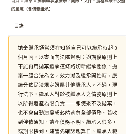
首頁
»
繼承
»
拋棄繼承怎麼辦？期限、文件、流程與來不及辦
的風險（含債務繼承）
目錄
拋棄繼承通常須在知道自己可以繼承時起 3
個月內，以書面向法院聲明；逾期後原則上
不能再用拋棄繼承這條路切斷繼承關係。拋
棄一經合法為之，效力溯及繼承開始時，應
繼分依民法規定歸屬其他繼承人。不過，現
行法下，繼承人對於被繼承人之債務原則上
以所得遺產為限負責——即使來不及拋棄，
也不會自動演變成必然背負全部債務。若收
到催債通知、遺產債務不明、繼承人很多，
或期限快到，建議先確認起算日、繼承人範