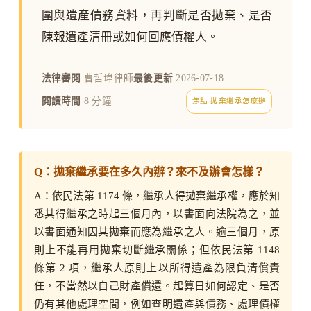
圍與遺產債務資料，再判斷是否拋棄、是否
陳報遺產清冊或如何回應債權人。
法律審閱
曹哲瑋律師
最後更新
2026-07-18
閱讀時間
8 分鐘
焦點 拋棄繼承怎麼辦
Q：拋棄繼承要在多久內辦？來不及辦會怎樣？
A：依民法第 1174 條，繼承人得拋棄繼承權，應於知
悉其得繼承之時起三個月內，以書面向法院為之，並
以書面通知因其拋棄而應為繼承之人。逾三個月，原
則上不能再用拋棄切斷繼承關係；但依民法第 1148
條第 2 項，繼承人原則上以所得遺產為限負清償責
任，不當然以自己財產償還。起算日如何認定、是否
仍有其他處理空間，例如查明遺產與債務、處理債權