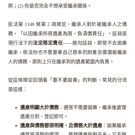
照；(2) 你是否完全不想承受繼承關係。
民法第 1148 條第 2 項規定，繼承人對於被繼承人之債
務，「以因繼承所得遺產為限，負清償責任」。這就是
現行法下的
法定限定責任
——換句話說，即使不去拋棄
繼承，依法你也不需要拿自己原本的財產去償還被繼承
人的債務，原則上只在繼承到的遺產範圍內負責。
從這條規定回頭看「要不要拋棄」的判斷，常見的分流
是這樣：
遺產明顯大於債務
：通常不需要拋棄，繼承後處理
遺產分割、登記即可。
遺產與債務都很明確、且債務大於遺產
：拋棄繼承
通常是清楚的選項——既然遺產所剩不多，又不想