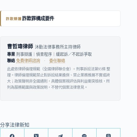
詐欺罪構成要件
詐欺辯護
曹哲瑋律師
沐勤法律事務所主持律師
專業
刑事辯護｜偵查程序｜緩起訴／不起訴爭取
聯絡
免費律師諮詢
·
委任聯絡
此處依律師倫理規範（全國律師聯合會）+ 刑事訴訟法第95條 整
理。律師倫理規範禁止對訴訟結果擔保、禁止業務推展不實或誇
大；政策聲明非全國通則，具體個案視評估與利益衝突檢核，所
列為服務範圍與政策說明，不替代個案法律意見。
分享法律新知