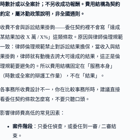
時數計或以全案計；不另收成功報酬。費用結構為契約
約定，屬沐勤政策說明，非全國通則。
收費不會與訴訟結果掛鉤——委任契約裡不會寫「達成
某結果加收 X 萬 / X%」這類條款。原因與律師倫理規範
一致：律師倫理規範禁止對訴訟結果擔保，當收入與結
果掛鉤，律師就有動機去誇大可達成的結果，這正是倫
理規範要避免的。所以費用結構固定在「服務本身」
（時數或全案的辯護工作量），不在「結果」。
各事務所收費設計不一，你在比較事務所時，建議直接
看委任契約條款怎麼寫，不要只聽口頭。
影響律師費高低的常見因素：
案件階段
：只委任偵查，或委任到一審 / 二審結
束。