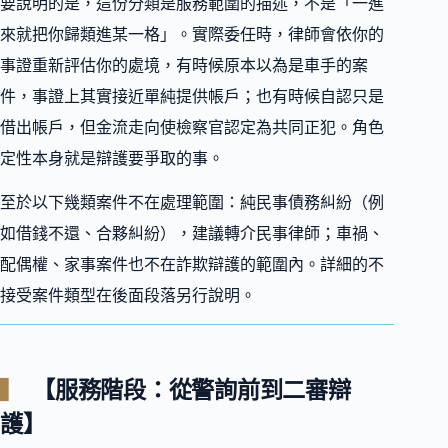
要說明的是，這份分類是服務範圍的描述，不是「一進
來就把你歸類進某一格」。實際委任時，律師會依你的
事證重新評估你的處境，有時候原本以為是車手的案
件，事證上其實接近單純提供帳戶；也有時候自認只是
借出帳戶，但金流走向使檢察官認定為共同正犯。角色
定性本身就是辯護要爭取的事。
至於以下幾類案件不在處理範圍：純民事債務糾紛（例
如借錢不還、合夥糾紛），建議轉介民事律師；車禍、
配偶權、家事案件也不在詐欺辯護的範圍內。詳細的不
接受案件類型在後面段落另行說明。
【服務階段：從警詢前到二審辯
護】