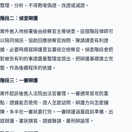
整理、分析，不得教唆偽證、改證或滅證。
階段二：偵查辯護
案件進入地檢署後由檢察官主導偵查。這個階段律師可
以陪同偵訊、協助回應檢察官詢問、聲請調查有利證
據、必要時撰寫辯護意旨書送交檢察官。偵查階段會把
對被告有利的事證盡量整理並提出，把辯護基礎建立完
整，作為後續程序的依據。
階段三：一審辯護
案件起訴後進入法院由法官審理。一審通常是攻防重
點：證據能否使用、證人怎麼詰問、辯護方向怎麼鋪
陳，多半在一審就要打完。一審辯護涵蓋庭前準備、出
庭辯護、書狀撰寫、證據聲請、量刑辯論等。