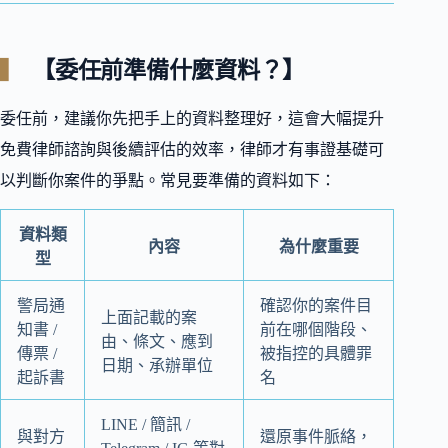
【委任前準備什麼資料？】
委任前，建議你先把手上的資料整理好，這會大幅提升
免費律師諮詢與後續評估的效率，律師才有事證基礎可
以判斷你案件的爭點。常見要準備的資料如下：
資料類
內容
為什麼重要
型
警局通
確認你的案件目
上面記載的案
知書 /
前在哪個階段、
由、條文、應到
傳票 /
被指控的具體罪
日期、承辦單位
起訴書
名
LINE / 簡訊 /
與對方
還原事件脈絡，