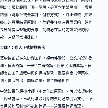
明定：服務範圍（哪一階段、是否含附帶民事）、費用
結構（時數計或全案計、付款方式）、終止條款（中途
終止的費用結算原則）。律師委任應有書面契約，這也
是律師倫理規範的要求。請務必在簽約前讀完契約條
款，有疑問當場提出。
步驟 5：進入正式辯護程序
簽約後正式進入辯護工作。視案件階段：警詢前資料整
理、偵查辯護、一審 / 二審辯護、附帶民事防禦等。律
師會在工作過程中與你保持聯繫，重要進度（傳票收
到、書狀提出、開庭結果）會主動通知你。
中途如果你想換律師（不論什麼原因），可以依契約終
止條款處理，已執行階段對應的費用通常仍須支付，不
會用契約限制你不能換律師——這違反律師倫理。