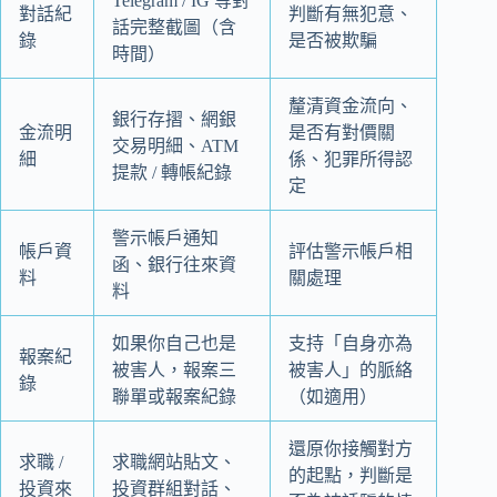
Telegram / IG 等對
對話紀
判斷有無犯意、
話完整截圖（含
錄
是否被欺騙
時間）
釐清資金流向、
銀行存摺、網銀
金流明
是否有對價關
交易明細、ATM
細
係、犯罪所得認
提款 / 轉帳紀錄
定
警示帳戶通知
帳戶資
評估警示帳戶相
函、銀行往來資
料
關處理
料
如果你自己也是
支持「自身亦為
報案紀
被害人，報案三
被害人」的脈絡
錄
聯單或報案紀錄
（如適用）
還原你接觸對方
求職 /
求職網站貼文、
的起點，判斷是
投資來
投資群組對話、