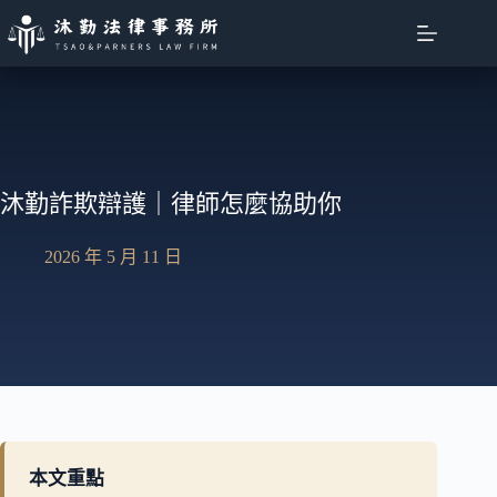
跳
至
主
要
內
容
沐勤詐欺辯護｜律師怎麼協助你
2026 年 5 月 11 日
本文重點