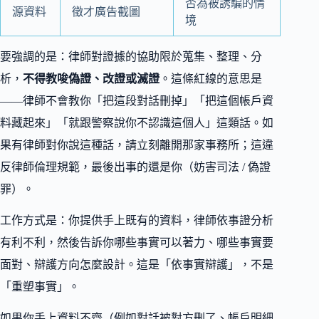
否為被誘騙的情
源資料
徵才廣告截圖
境
要強調的是：律師對證據的協助限於蒐集、整理、分
析，
不得教唆偽證、改證或滅證
。這條紅線的意思是
——律師不會教你「把這段對話刪掉」「把這個帳戶資
料藏起來」「就跟警察說你不認識這個人」這類話。如
果有律師對你說這種話，請立刻離開那家事務所；這違
反律師倫理規範，最後出事的還是你（妨害司法 / 偽證
罪）。
工作方式是：你提供手上既有的資料，律師依事證分析
有利不利，然後告訴你哪些事實可以著力、哪些事實要
面對、辯護方向怎麼設計。這是「依事實辯護」，不是
「重塑事實」。
如果你手上資料不齊（例如對話被對方刪了、帳戶明細