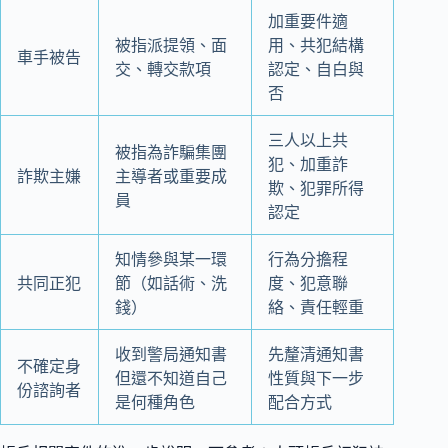
加重要件適
被指派提領、面
用、共犯結構
車手被告
交、轉交款項
認定、自白與
否
三人以上共
被指為詐騙集團
犯、加重詐
詐欺主嫌
主導者或重要成
欺、犯罪所得
員
認定
知情參與某一環
行為分擔程
共同正犯
節（如話術、洗
度、犯意聯
錢）
絡、責任輕重
收到警局通知書
先釐清通知書
不確定身
但還不知道自己
性質與下一步
份諮詢者
是何種角色
配合方式