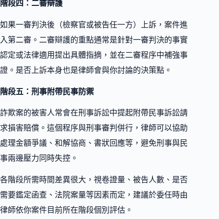
階段四：二審辯護
如果一審判決後（檢察官或被告任一方）上訴，案件進
入第二審。二審辯護的重點通常是針對一審判決的事實
認定或法律適用提出具體指摘，並在二審程序中補強事
證。是否上訴本身也是律師會與你討論的決策點。
階段五：刑事附帶民事防禦
詐欺案的被害人常會在刑事訴訟中提起附帶民事訴訟請
求損害賠償。這個程序與刑事審判併行，律師可以協助
處理金額爭議、和解協商、書狀回應等，避免刑事與民
事兩邊壓力同時失控。
各階段所需時間差異很大，視卷證量、被告人數、是否
需要鑑定函查、法院案量等因素而定，建議於委任時由
律師依你案件目前所在階段個別評估。