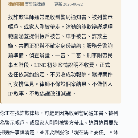
律師審閱
曹哲瑋律師 · 更新 2026-06-22
找詐欺律師通常是收到警局通知書、被列警示
帳戶、或家人剛被帶走。沐勤的詐欺辯護處理
範圍涵蓋提供帳戶被告、車手被告、詐欺主
嫌、共同正犯與不確定身份諮詢；服務分警詢
前準備、偵查辯護、一審、二審、刑事附帶民
事五階段。LINE 初步案情說明不收費，正式
委任依契約約定、不另收成功報酬。羈押案件
可安排律見。律師不保證個案結果、不做個人
IP 敘事、不教偽證改證滅證。
你正在找詐欺律師，可能是因為收到警局通知書、被列
為警示帳戶、或是家人剛剛被警方帶走。這頁這頁要先
把幾件事說清楚，並非要說服你「現在馬上委任」。沐