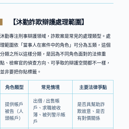
【沐勤詐欺辯護處理範圍】
沐勤專注刑事辯護領域，詐欺案是常見的處理類型。處
理範圍依「當事人在案件中的角色」可分為五類，這個
分類之所以這樣分類，是因為不同角色面對的法條重
點、檢察官的偵查方向、可爭取的辯護空間都不一樣，
並非要把你貼標籤。
角色類型
常見情境
主要法律爭點
出借 / 出售帳
提供帳戶
是否具幫助詐
戶、求職被收
被告（人
欺故意、是否
簿、被列警示帳
頭帳戶）
有對價關係
戶