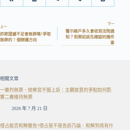
下一
上一
警示帳戶多久會收到法院通
詐欺證據不足會無罪嗎?爭取
知？到案前該先確認的幾件
無罪的 7 個辯護方向
事
相關文章
一審判無罪、檢察官不服上訴：主觀故意的爭點如何影
響二審維持無罪
2026 年 7 月 21 日
侵占能否和解撤告?侵占是不是告訴乃論、和解到底有什