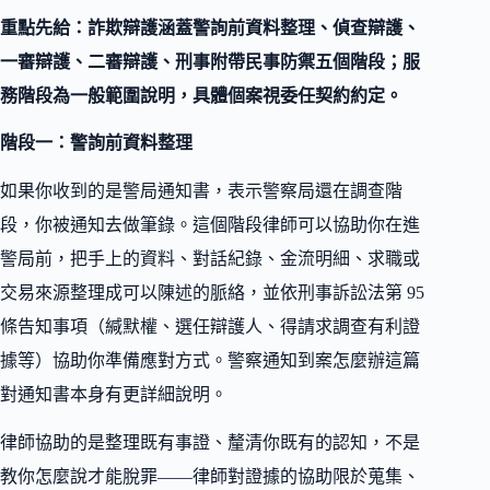
重點先給：詐欺辯護涵蓋警詢前資料整理、偵查辯護、
一審辯護、二審辯護、刑事附帶民事防禦五個階段；服
務階段為一般範圍說明，具體個案視委任契約約定。
階段一：警詢前資料整理
如果你收到的是警局通知書，表示警察局還在調查階
段，你被通知去做筆錄。這個階段律師可以協助你在進
警局前，把手上的資料、對話紀錄、金流明細、求職或
交易來源整理成可以陳述的脈絡，並依刑事訴訟法第 95
條告知事項（緘默權、選任辯護人、得請求調查有利證
據等）協助你準備應對方式。警察通知到案怎麼辦這篇
對通知書本身有更詳細說明。
律師協助的是整理既有事證、釐清你既有的認知，不是
教你怎麼說才能脫罪——律師對證據的協助限於蒐集、