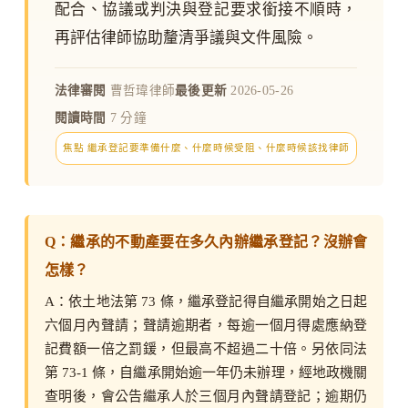
配合、協議或判決與登記要求銜接不順時，
再評估律師協助釐清爭議與文件風險。
法律審閱
曹哲瑋律師
最後更新
2026-05-26
閱讀時間
7 分鐘
焦點 繼承登記要準備什麼、什麼時候受阻、什麼時候該找律師
Q：繼承的不動產要在多久內辦繼承登記？沒辦會
怎樣？
A：依土地法第 73 條，繼承登記得自繼承開始之日起
六個月內聲請；聲請逾期者，每逾一個月得處應納登
記費額一倍之罰鍰，但最高不超過二十倍。另依同法
第 73-1 條，自繼承開始逾一年仍未辦理，經地政機關
查明後，會公告繼承人於三個月內聲請登記；逾期仍