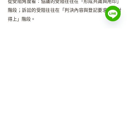
從受阻角度看：協議的受阻往往在「形成共識與用印」
階段；訴訟的受阻往往在「判決內容與登記要求是否對
得上」階段。
常見錯誤
繼承登記在認知上常見以下幾個誤區，建議在開始程序
之前先排除：
以為一定要全體繼承人到場才能聲請繼承登記
：土
地法第 73 條明文「得由任何繼承人為全體繼承人
聲請之」，並非每一位繼承人都要親自到場，但這
不等於可以擅自代為決定分配內容。
以為「不辦繼承登記不會怎樣」
：土地法第 73 條
已設有逾期罰鍰，逾一年未辦更會進入土地法第