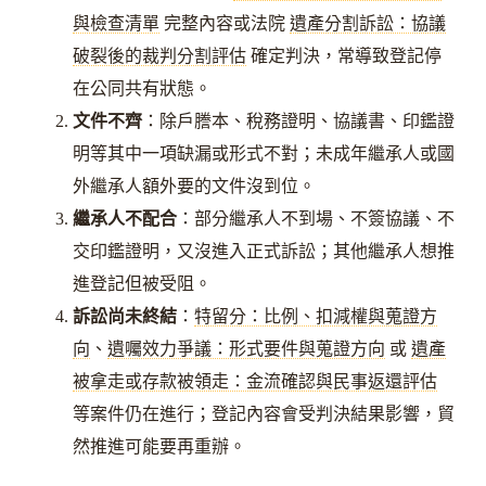
與檢查清單
完整內容或法院
遺產分割訴訟：協議
破裂後的裁判分割評估
確定判決，常導致登記停
在公同共有狀態。
文件不齊
：除戶謄本、稅務證明、協議書、印鑑證
明等其中一項缺漏或形式不對；未成年繼承人或國
外繼承人額外要的文件沒到位。
繼承人不配合
：部分繼承人不到場、不簽協議、不
交印鑑證明，又沒進入正式訴訟；其他繼承人想推
進登記但被受阻。
訴訟尚未終結
：
特留分：比例、扣減權與蒐證方
向
、
遺囑效力爭議：形式要件與蒐證方向
或
遺產
被拿走或存款被領走：金流確認與民事返還評估
等案件仍在進行；登記內容會受判決結果影響，貿
然推進可能要再重辦。