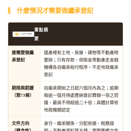
什麼情況才需要做繼承登記
重點摘
要
誰需要做繼
遺產裡有土地、房屋、建物等不動產時
承登記
要辦；只有存款、保險金等動產走金融
機構各自繼承給付程序，不走地政繼承
登記
期限與罰鍰
自繼承開始之日起六個月內為之；逾期
（第73條）
每逾一個月得處應納登記費額一倍之罰
鍰、最高不得超過二十倍；具體計算依
地政機關認定
文件方向
身分、繼承關係、分配依據、稅務證
（概念性）
明、不動產資料等五類；實際應備文件