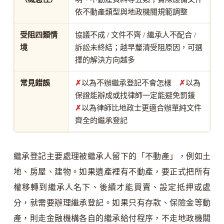
依不動產類型與地政機關規範調整
受阻四類情
協議不成 / 文件不齊 / 繼承人不配合 /
境
訴訟未終結；越早釐清受阻原因，可選
擇的解決方向越多
常見錯誤
✗
以為不辦繼承登記不會怎樣
✗
以為
保證能辦成或找律師一定能避免罰鍰
✗
以為律師比地政士更適合辦單純文件
齊全的繼承登記
繼承登記主要處理被繼承人留下的「不動產」，例如土
地、房屋、建物。如果遺產裡有不動產，要正式把所有
權移轉到繼承人名下、後續才能買賣、設定抵押或處
分，就需要辦理繼承登記。如果只有存款、保險金等動
產，則走金融機構各自的繼承給付程序，不走地政機關